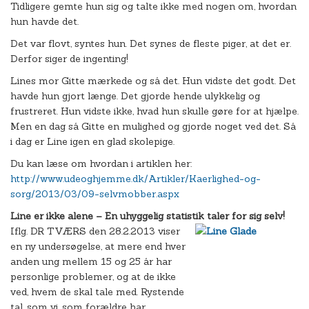
Tidligere gemte hun sig og talte ikke med nogen om, hvordan
hun havde det.
Det var flovt, syntes hun. Det synes de fleste piger, at det er.
Derfor siger de ingenting!
Lines mor Gitte mærkede og så det. Hun vidste det godt. Det
havde hun gjort længe. Det gjorde hende ulykkelig og
frustreret. Hun vidste ikke, hvad hun skulle gøre for at hjælpe.
Men en dag så Gitte en mulighed og gjorde noget ved det. Så
i dag er Line igen en glad skolepige.
Du kan læse om hvordan i artiklen her:
http://www.udeoghjemme.dk/Artikler/Kaerlighed-og-
sorg/2013/03/09-selvmobber.aspx
Line er ikke alene – En uhyggelig statistik taler for sig selv!
Iflg. DR TVÆRS den 28.2.2013 viser
en ny undersøgelse, at mere end hver
anden ung mellem 15 og 25 år har
personlige problemer, og at de ikke
ved, hvem de skal tale med. Rystende
tal, som vi, som forældre har