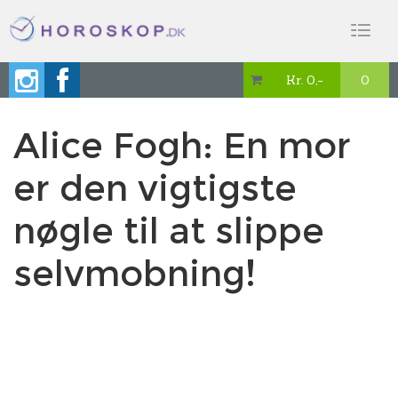
Toggl
naviga
Kr. 0,-
0

Alice Fogh: En mor
er den vigtigste
nøgle til at slippe
selvmobning!