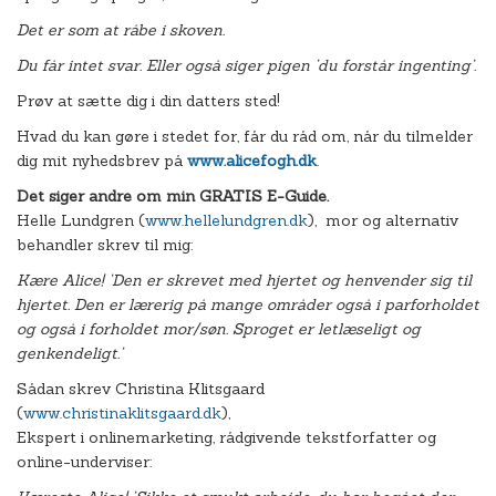
Det er som at råbe i skoven.
Du får intet svar. Eller også siger pigen ’du forstår ingenting’.
Prøv at sætte dig i din datters sted!
Hvad du kan gøre i stedet for, får du råd om, når du tilmelder
dig mit nyhedsbrev på
www.alicefogh.dk
.
Det siger andre om min GRATIS E-Guide.
Helle Lundgren (
www.hellelundgren.dk
), mor og alternativ
behandler skrev til mig:
Kære Alice! ’Den er skrevet med hjertet og henvender sig til
hjertet. Den er lærerig på mange områder også i parforholdet
og også i forholdet mor/søn. Sproget er letlæseligt og
genkendeligt.’
Sådan skrev Christina Klitsgaard
(
www.christinaklitsgaard.dk
),
Ekspert i onlinemarketing, rådgivende tekstforfatter og
online-underviser: