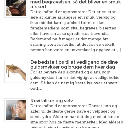
med begravelsen, så det bliver en smuk
afsked
Dette indhold er sponsoreret Det er en stor
ære at kunne arrangere en smuk, værdig og
ikke mindst kærlig afsked for et elsket
familiemedlem, som skal begraves, bisættes
eller have sin aske spredt. Hos Lavendla
Bedemand på Amager er der mange års
erfaring, som fortæller, at det for en enkelt
person kan være en uoverskuelig opgave at […]
De bedste tips til at vedligeholde dine
guldsmykker og bruge dem hver dag
For at bevare den skønhed og glans, som
guldsmykker har, er det vigtigt at vedligeholde
dem. Så kan de nemlig kaste lys over ethvert
outfit.
Revitaliser dig selv
Dette indhold er sponsoreret Uanset køn og
alder vil de fleste gerne have et velplejet og
sundt ydre. Alderen har det dog med at sætte
sine spor hos de fleste mennesker. Med alderen
mister huden i ansigtet og kroppen