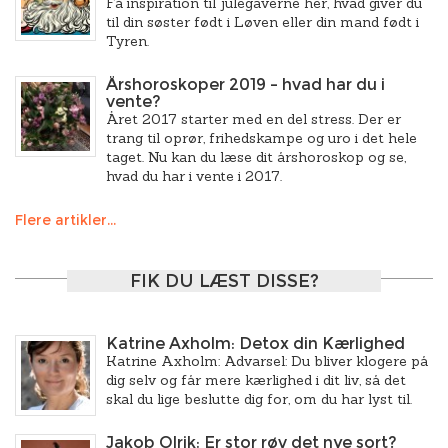
Få inspiration til julegaverne her, hvad giver du
til din søster født i Løven eller din mand født i
Tyren.
Årshoroskoper 2019 – hvad har du i
vente?
Året 2017 starter med en del stress. Der er
trang til oprør, frihedskampe og uro i det hele
taget. Nu kan du læse dit årshoroskop og se,
hvad du har i vente i 2017.
Flere artikler...
FIK DU LÆST DISSE?
Katrine Axholm: Detox din Kærlighed
Katrine Axholm: Advarsel: Du bliver klogere på
dig selv og får mere kærlighed i dit liv, så det
skal du lige beslutte dig for, om du har lyst til.
Jakob Olrik: Er stor røv det nye sort?