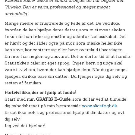
Kæreste Alice! ’Sikke et smukt arbejde, du har begået der.
Virkelig. Den er varm, professionel og meget meget
anvendelig’.
Mange mødre er frustrerede og kede af det. De ved ikke,
hvordan de kan hjælpe deres datter, som mistrives i skolen
f.eks. når hun føler sig ens0m og udenfor fællesskabet. Det
er hårdt og det slider også på mor, som måske heller ikke
kan sove, koncentrere sig eller have overskud i hverdagen.
En mor har nøglen og ansvaret. Det er derfor tid til at handle.
Statistikken taler sit eget sprog. Ingen børn og unge skal
være i tvivl om, hvem der kan hjælpe dem. Når du gør noget
hjælper, du ikke bare din datter. Du hjælper også dig selv og
resten af familien.
Fortvivl ikke, der er hjælp at hente!
Start med min
GRATIS E-Guide,
som du får ved at tilmelde
dig nyhedsbrevet på min hjemmeside
www.alicefogh.dk
Er det ikke nok, søg professionel hjælp til din datter og evt.
dig selv!
Jeg ved det hjælper!