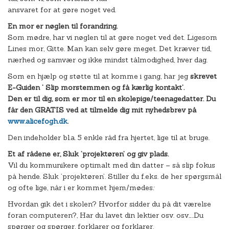
ansvaret for at gøre noget ved.
En mor er nøglen til forandring.
Som mødre, har vi nøglen til at gøre noget ved det. Ligesom
Lines mor, Gitte. Man kan selv gøre meget. Det kræver tid,
nærhed og samvær og ikke mindst tålmodighed, hver dag.
Som en hjælp og støtte til at komme i gang, har jeg
skrevet
E-Guiden ’ Slip morstemmen og få kærlig kontakt’.
Den er til dig, som er mor til en skolepige/teenagedatter. Du
får den GRATIS ved at tilmelde dig mit nyhedsbrev på
www.alicefogh.dk
.
Den indeholder bl.a. 5 enkle råd fra hjertet, lige til at bruge.
Et af rådene er, Sluk ’projektøren’ og giv plads.
Vil du kommunikere optimalt med din datter – så slip fokus
på hende. Sluk ’projektøren’. Stiller du f.eks. de her spørgsmål
og ofte lige, når i er kommet hjem/mødes
:
Hvordan gik det i skolen? Hvorfor sidder du på dit værelse
foran computeren?, Har du lavet din lektier osv. osv…..Du
spørger og spørger, forklarer og forklarer.