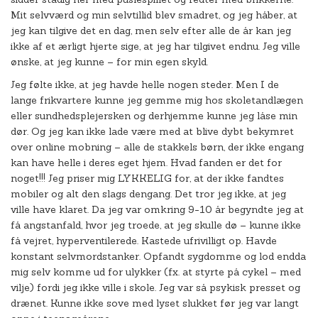
Mit selvværd og min selvtillid blev smadret, og jeg håber, at
jeg kan tilgive det en dag, men selv efter alle de år kan jeg
ikke af et ærligt hjerte sige, at jeg har tilgivet endnu. Jeg ville
ønske, at jeg kunne – for min egen skyld.
Jeg følte ikke, at jeg havde helle nogen steder. Men I de
lange frikvartere kunne jeg gemme mig hos skoletandlægen
eller sundhedsplejersken og derhjemme kunne jeg låse min
dør. Og jeg kan ikke lade være med at blive dybt bekymret
over online mobning – alle de stakkels børn, der ikke engang
kan have helle i deres eget hjem. Hvad fanden er det for
noget!!! Jeg priser mig LYKKELIG for, at der ikke fandtes
mobiler og alt den slags dengang. Det tror jeg ikke, at jeg
ville have klaret. Da jeg var omkring 9-10 år begyndte jeg at
få angstanfald, hvor jeg troede, at jeg skulle dø – kunne ikke
få vejret, hyperventilerede. Kastede ufrivilligt op. Havde
konstant selvmordstanker. Opfandt sygdomme og lod endda
mig selv komme ud for ulykker (fx. at styrte på cykel – med
vilje) fordi jeg ikke ville i skole. Jeg var så psykisk presset og
drænet. Kunne ikke sove med lyset slukket før jeg var langt