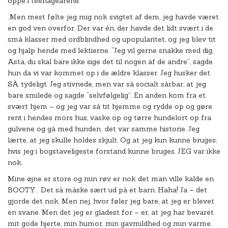
oppe i teenageårene.
..Men mest følte jeg mig nok svigtet af dem, jeg havde været
en god ven overfor. Der var én, der havde det lidt svært i de
små klasser med ordblindhed og upopularitet, og jeg blev tit
og hjalp hende med lektierne. “Jeg vil gerne snakke med dig,
Asta, du skal bare ikke sige det til nogen af de andre”, sagde
hun da vi var kommet op i de ældre klasser. Jeg husker det
SÅ tydeligt. Jeg stivnede, men var så socialt sårbar, at jeg
bare smilede og sagde “selvfølgelig”. En anden kom fra et
svært hjem – og jeg var så tit hjemme og rydde op og gøre
rent i hendes mors hus, vaske op og tørre hundelort op fra
gulvene og gå med hunden.. det var samme historie. Jeg
lærte, at jeg skulle holdes skjult. Og at jeg kun kunne bruges,
hvis jeg i bogstaveligeste forstand kunne bruges. JEG var ikke
nok.
Mine øjne er store og min røv er nok det man ville kalde en
BOOTY . Det så måske sært ud på et barn. Haha! Ja – det
gjorde det nok. Men nej, hvor føler jeg bare, at jeg er blevet
en svane. Men det jeg er gladest for – er, at jeg har bevaret
mit gode hjerte, min humor, min gavmildhed og min varme.