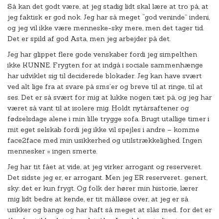
Så kan det godt være, at jeg stadig lidt skal lære at tro på, at
jeg faktisk er god nok. Jeg har så meget “god veninde” indeni,
og jeg vil ikke være menneske-sky mere, men det tager tid.
Det er spild af god Asta, men jeg arbejder på det.
Jeg har glippet flere gode venskaber fordi jeg simpelthen
ikke KUNNE. Frygten for at indgå i sociale sammenhænge
har udviklet sig til deciderede blokader. Jeg kan have svært
ved alt lige fra at svare på sms’er og breve til at ringe, til at
ses. Det er så svært for mig at lukke nogen tæt på, og jeg har
været så vant til at isolere mig. Holdt nytårsaftener og
fødselsdage alene i min lille trygge sofa. Brugt utallige timer i
mit eget selskab fordi jeg ikke vil spejles i andre – komme
face2face med min usikkerhed og utilstrækkelighed. Ingen
mennesker = ingen smerte.
Jeg har tit fået at vide, at jeg virker arrogant og reserveret.
Det sidste jeg er, er arrogant. Men jeg ER reserveret.. genert,
sky: det er kun frygt. Og folk der hører min historie, lærer
mig lidt bedre at kende, er tit målløse over, at jeg er så
usikker og bange og har haft så meget at slås med.. for det er