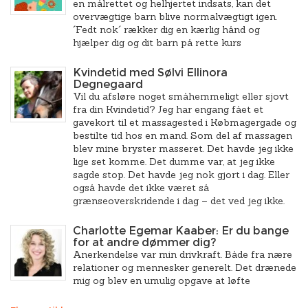
en målrettet og helhjertet indsats, kan det
overvægtige barn blive normalvægtigt igen.
´Fedt nok´ rækker dig en kærlig hånd og
hjælper dig og dit barn på rette kurs
Kvindetid med Sølvi Ellinora
Degnegaard
Vil du afsløre noget småhemmeligt eller sjovt
fra din Kvindetid? Jeg har engang fået et
gavekort til et massagested i Købmagergade og
bestilte tid hos en mand. Som del af massagen
blev mine bryster masseret. Det havde jeg ikke
lige set komme. Det dumme var, at jeg ikke
sagde stop. Det havde jeg nok gjort i dag. Eller
også havde det ikke været så
grænseoverskridende i dag – det ved jeg ikke.
Charlotte Egemar Kaaber: Er du bange
for at andre dømmer dig?
Anerkendelse var min drivkraft. Både fra nære
relationer og mennesker generelt. Det drænede
mig og blev en umulig opgave at løfte