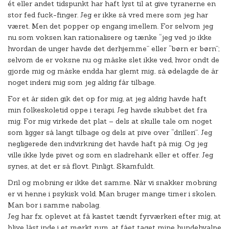
ét eller andet tidspunkt har haft lyst til at give tyranerne en
stor fed fuck-finger. Jeg er ikke så vred mere som jeg har
været. Men det popper op engang imellem. For selvom jeg
nu som voksen kan rationalisere og tænke “jeg ved jo ikke
hvordan de unger havde det derhjemme” eller “børn er børn”;
selvom de er voksne nu og måske slet ikke ved, hvor ondt de
gjorde mig og måske endda har glemt mig.. så ødelagde de år
noget indeni mig som jeg aldrig får tilbage.
For et år siden gik det op for mig, at jeg aldrig havde haft
min folkeskoletid oppe i terapi. Jeg havde skubbet det fra
mig. For mig virkede det plat – dels at skulle tale om noget
som ligger så langt tilbage og dels at pive over “drilleri”. Jeg
negligerede den indvirkning det havde haft på mig. Og jeg
ville ikke lyde pivet og som en sladrehank eller et offer. Jeg
synes, at det er så flovt. Pinligt. Skamfuldt.
Dril og mobning er ikke det samme. Når vi snakker mobning
er vi henne i psykisk vold. Man bruger mange timer i skolen.
Man bor i samme nabolag.
Jeg har fx. oplevet at få kastet tændt fyrværkeri efter mig, at
blive låst inde i et mørkt rum, at fået taget mine hundehvalpe