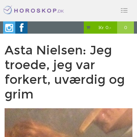
Toggl
naviga
Kr. 0,-
0

Asta Nielsen: Jeg
troede, jeg var
forkert, uværdig og
grim