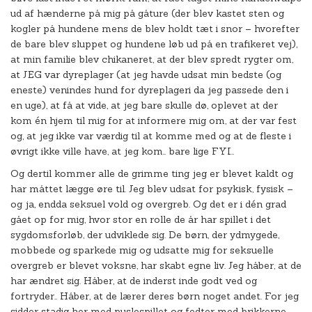
ud af hænderne på mig på gåture (der blev kastet sten og
kogler på hundene mens de blev holdt tæt i snor – hvorefter
de bare blev sluppet og hundene løb ud på en trafikeret vej),
at min familie blev chikaneret, at der blev spredt rygter om,
at JEG var dyreplager (at jeg havde udsat min bedste (og
eneste) venindes hund for dyreplageri da jeg passede den i
en uge), at få at vide, at jeg bare skulle dø, oplevet at der
kom én hjem til mig for at informere mig om, at der var fest
og, at jeg ikke var værdig til at komme med og at de fleste i
øvrigt ikke ville have, at jeg kom.. bare lige FYI..
Og dertil kommer alle de grimme ting jeg er blevet kaldt og
har måttet lægge øre til. Jeg blev udsat for psykisk, fysisk –
og ja, endda seksuel vold og overgreb. Og det er i dén grad
gået op for mig, hvor stor en rolle de år har spillet i det
sygdomsforløb, der udviklede sig. De børn, der ydmygede,
mobbede og sparkede mig og udsatte mig for seksuelle
overgreb er blevet voksne, har skabt egne liv. Jeg håber, at de
har ændret sig. Håber, at de inderst inde godt ved og
fortryder.. Håber, at de lærer deres børn noget andet. For jeg
sidder stadig her med puslespillet og fedter med brikkerne.