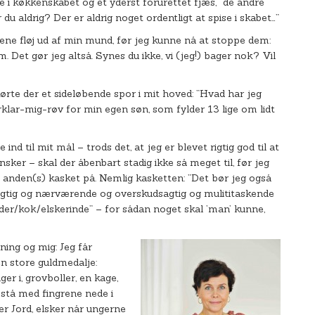
 i køkkenskabet og et yderst forurettet fjæs, ”de andre
 aldrig? Der er aldrig noget ordentligt at spise i skabet…”
ne fløj ud af min mund, før jeg kunne nå at stoppe dem:
. Det gør jeg altså. Synes du ikke, vi (jeg!) bager nok? Vil
kørte der et sideløbende spor i mit hoved: ”Hvad har jeg
rklar-mig-røv for min egen søn, som fylder 13 lige om lidt
ind til mit mål – trods det, at jeg er blevet rigtig god til at
sker – skal der åbenbart stadig ikke så meget til, før jeg
et anden(s) kasket på. Nemlig kasketten: ”Det bør jeg også
 dygtig og nærværende og overskudsagtig og mulititaskende
r/kok/elskerinde” – for sådan noget skal ’man’ kunne,
ing og mig: Jeg får
en store guldmedalje:
 i, grovboller, en kage,
t stå med fingrene nede i
er Jord, elsker når ungerne