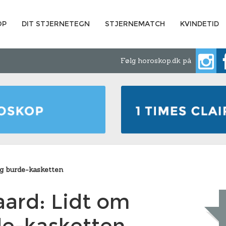
OP
DIT STJERNETEGN
STJERNEMATCH
KVINDETID
Følg horoskop.dk på
og burde-kasketten
aard: Lidt om
de-kasketten