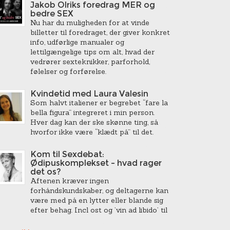
Jakob Olriks foredrag MER og
bedre SEX
Nu har du muligheden for at vinde
billetter til foredraget, der giver konkret
info, udførlige manualer og
lettilgængelige tips om alt, hvad der
vedrører sexteknikker, parforhold,
følelser og forførelse.
Kvindetid med Laura Valesin
Som halvt italiener er begrebet “fare la
bella figura” integreret i min person.
Hver dag kan der ske skønne ting, så
hvorfor ikke være “klædt på” til det.
Kom til Sexdebat:
Ødipuskomplekset – hvad rager
det os?
Aftenen kræver ingen
forhåndskundskaber, og deltagerne kan
være med på en lytter eller blande sig
efter behag. Incl ost og ’vin ad libido’ til