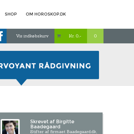
SHOP
OM HOROSKOP.DK
Vis indkøbskurv
Kr. 0,-
0

Skrevet af Birgitte
Baadegaard
Stifter af firmaet Baadegaard.dk,