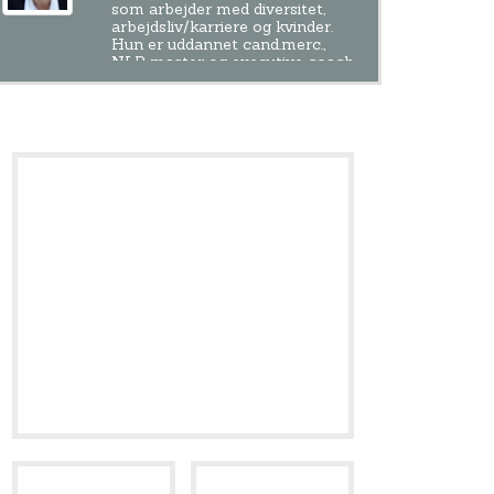
som arbejder med diversitet,
arbejdsliv/karriere og kvinder.
Hun er uddannet cand.merc.,
NLP master og executive coach
fra TLC. Har skrevet: Så søg det
job og få det - en håndbog om
jobsøgning for kvinder. Og
bogen Når mænd og kvinder
kommunikerer - At male og
skrive er Birgitte store hobby og
et årligt solo ophold i
Sydfrankrig i maleren Henri
Matisses gamle villa har i mange
år været et fast egotrip. I
februar 2016 forlod hun mand,
børn og hund for at rejse alene
til Cusco i Peru - en både indre
og ydre rejse, som satte nyt
perspektiv på det 'at leve og
skabe' - i den feminine ånd.