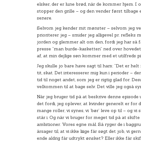
elsker, der er lune brød, når de kommer hjem. I 
stopper den grille – og den vender først tilbage ef
senere.
Selvom jeg kender mit mønster – selvom jeg ved,
prioriterer jeg – smider jeg alligevel pr. refleks m
jorden og glemmer alt om den, fordi jeg har så 
presse ”man burde-kasketten” ned over hovedet 
af, at min dejlige søn kommer med et utilfreds pi
Jeg skulle jo bare have sagt til ham: ”Det er helt r
tit, skat. Det interesserer mig kun i perioder – 
tid til noget andet, som jeg er rigtig glad for. De
velkommen til at bage selv. Det ville jeg også synes
Når jeg bruger tid på at beskrive denne episode
det fordi, jeg oplever, at kvinder generelt er for d
mange roller, vi synes, vi ’bør’ leve op til – og v
står i. Og når vi bruger for meget tid på at skift
ambitioner. Vores egne mål. Så ryger de i baggru
årsager til, at vi ikke liiige får søgt det job, vi ge
ende aldrig får udtrykt ønsket? Eller ikke får ski