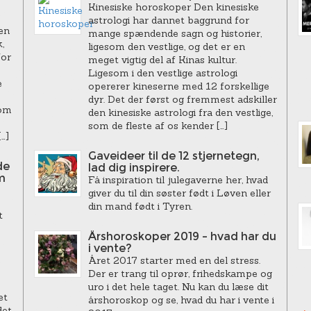
Kinesiske horoskoper Den kinesiske
astrologi har dannet baggrund for
en
mange spændende sagn og historier,
,
ligesom den vestlige, og det er en
for
meget vigtig del af Kinas kultur.
Ligesom i den vestlige astrologi
e
opererer kineserne med 12 forskellige
dyr. Det der først og fremmest adskiller
som
den kinesiske astrologi fra den vestlige,
som de fleste af os kender […]
…]
Gaveideer til de 12 stjernetegn,
de
lad dig inspirere.
m
Få inspiration til julegaverne her, hvad
giver du til din søster født i Løven eller
din mand født i Tyren.
t
Årshoroskoper 2019 – hvad har du
i vente?
Året 2017 starter med en del stress.
Der er trang til oprør, frihedskampe og
uro i det hele taget. Nu kan du læse dit
et
årshoroskop og se, hvad du har i vente i
det