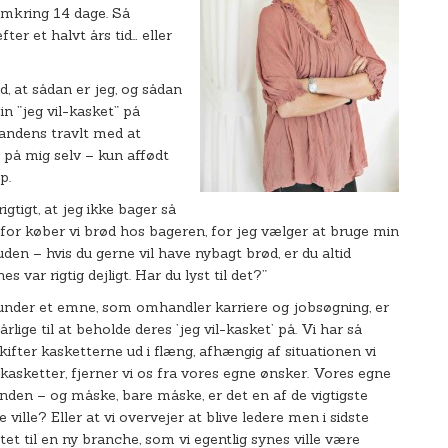
omkring 14 dage. Så
ter et halvt års tid… eller
 at sådan er jeg, og sådan
in ”jeg vil-kasket” på
fandens travlt med at
på mig selv – kun affødt
p.
igtigt, at jeg ikke bager så
derfor køber vi brød hos bageren, for jeg vælger at bruge min
suden – hvis du gerne vil have nybagt brød, er du altid
 var rigtig dejligt. Har du lyst til det?”
 under et emne, som omhandler karriere og jobsøgning, er
årlige til at beholde deres ’jeg vil-kasket’ på. Vi har så
i skifter kasketterne ud i flæng, afhængig af situationen vi
e kasketter, fjerner vi os fra vores egne ønsker. Vores egne
nden – og måske, bare måske, er det en af de vigtigste
rne ville? Eller at vi overvejer at blive ledere men i sidste
ftet til en ny branche, som vi egentlig synes ville være