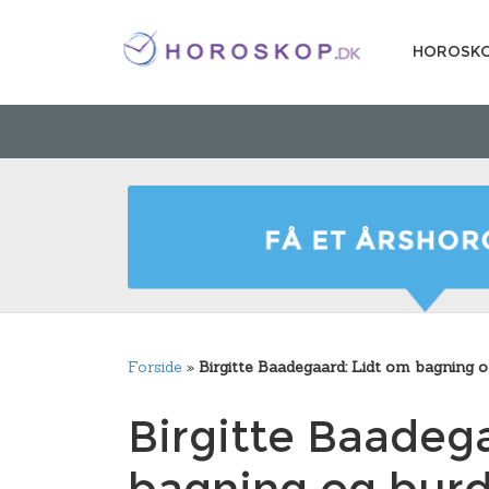
HOROSK
Forside
»
Birgitte Baadegaard: Lidt om bagning 
Birgitte Baadeg
bagning og bur