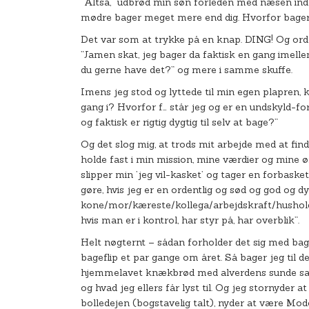
”Altså,” udbrød min søn forleden med næsen inde
mødre bager meget mere end dig. Hvorfor bager du
Det var som at trykke på en knap. DING! Og orde
”Jamen skat, jeg bager da faktisk en gang imellem
du gerne have det?” og mere i samme skuffe.
Imens jeg stod og lyttede til min egen plapren, 
gang i? Hvorfor f… står jeg og er en undskyld-fo
og faktisk er rigtig dygtig til selv at bage?”
Og det slog mig, at trods mit arbejde med at finde 
holde fast i min mission, mine værdier og mine øn
slipper min ’jeg vil-kasket’ og tager en forbask
gøre, hvis jeg er en ordentlig og sød og god og
kone/mor/kæreste/kollega/arbejdskraft/husholde
hvis man er i kontrol, har styr på, har overblik”.
Helt nøgternt – sådan forholder det sig med bagn
bageflip et par gange om året. Så bager jeg til d
hjemmelavet knækbrød med alverdens sunde sager
og hvad jeg ellers får lyst til. Og jeg stornyder a
bolledejen (bogstavelig talt), nyder at være Mod