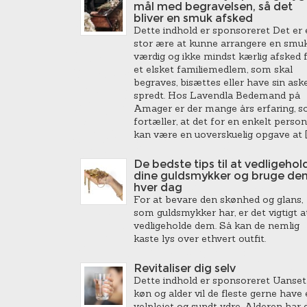
mål med begravelsen, så det
bliver en smuk afsked
Dette indhold er sponsoreret Det er 
stor ære at kunne arrangere en smuk
værdig og ikke mindst kærlig afsked 
et elsket familiemedlem, som skal
begraves, bisættes eller have sin ask
spredt. Hos Lavendla Bedemand på
Amager er der mange års erfaring, 
fortæller, at det for en enkelt person
kan være en uoverskuelig opgave at [
De bedste tips til at vedligehol
dine guldsmykker og bruge de
hver dag
For at bevare den skønhed og glans,
som guldsmykker har, er det vigtigt a
vedligeholde dem. Så kan de nemlig
kaste lys over ethvert outfit.
Revitaliser dig selv
Dette indhold er sponsoreret Uanset
køn og alder vil de fleste gerne have 
velplejet og sundt ydre. Alderen har 