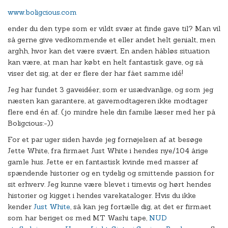
www.boligcious.com
ender du den type som er vildt svær at finde gave til? Man vil
så gerne give vedkommende et eller andet helt genialt, men
arghh, hvor kan det være svært. En anden håbløs situation
kan være, at man har købt en helt fantastisk gave, og så
viser det sig, at der er flere der har fået samme idé!
Jeg har fundet 3 gaveidéer, som er usædvanlige, og som jeg
næsten kan garantere, at gavemodtageren ikke modtager
flere end én af. (jo mindre hele din familie læser med her på
Boligcious:-))
For et par uger siden havde jeg fornøjelsen af at besøge
Jette White, fra firmaet Just White i hendes nye/104 årige
gamle hus. Jette er en fantastisk kvinde med masser af
spændende historier og en tydelig og smittende passion for
sit erhverv. Jeg kunne være blevet i timevis og hørt hendes
historier og kigget i hendes varekataloger. Hvis du ikke
kender
Just White
, så kan jeg fortælle dig, at det er firmaet
som har beriget os med MT Washi tape,
NUD