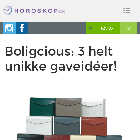
Toggl
naviga
Kr. 0,-
0

Boligcious: 3 helt
unikke gaveidéer!