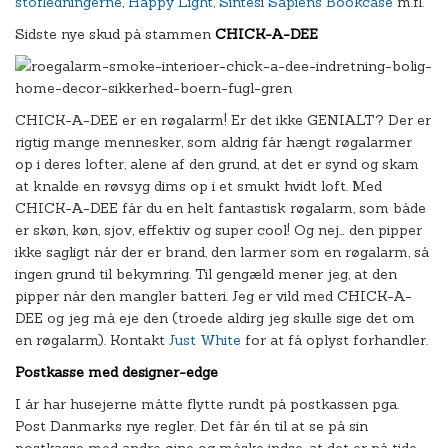
stofledningerne
,
Happy Light,
Sintesi Sapiens Bookcase
m.fl.
Sidste nye skud på stammen
CHICK-A-DEE
CHICK-A-DEE er en røgalarm! Er det ikke GENIALT? Der er
rigtig mange mennesker, som aldrig får hængt røgalarmer
op i deres lofter, alene af den grund, at det er synd og skam
at knalde en røvsyg dims op i et smukt hvidt loft. Med
CHICK-A-DEE får du en helt fantastisk røgalarm, som både
er skøn, køn, sjov, effektiv og super cool! Og nej… den pipper
ikke sagligt når der er brand, den larmer som en røgalarm, så
ingen grund til bekymring. Til gengæld mener jeg, at den
pipper når den mangler batteri. Jeg er vild med CHICK-A-
DEE og jeg må eje den (troede aldirg jeg skulle sige det om
en røgalarm). Kontakt
Just White
for at få oplyst forhandler.
Postkasse med designer-edge
I år har husejerne måtte flytte rundt på postkassen pga.
Post Danmarks nye regler. Det får én til at se på sin