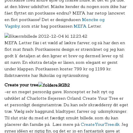
postkasse med andre øjne og måske indse, at det er på tide,
at den bliver udskiftet. Måske kender du nogen som ikke har
fået flyttet sin postkasse endnu? MEFA har netop lanceret
en flot postkasse! Det er designduoen
Mencke og
Vagnby
, som står bag postkassen
MEFA
Letter.
MEFA Letter fås i et væld af lækre farver, og så har den en
flot mat finish. Postkassens design er strømlinet og jeg kan
godt li’ detaljen at den ligner et brev og dermed lever op til
sit navn. En ekstra detalje er låsen, som elegant er gemt
under klappen. Postkassen koster 799 kr og 1199 kr.
Sidstnævnte har Rukolås og nytårssikring.
Create your tree
-er en meget personlig gave. Konceptet er helt nyt og
udviklet af Charlotte Sejersen Orland. Create Your Tree er
et personligt designstamtræ. Du kan selv skræddersy dit eget
træ. Vælg selv baggrund, bladtyper, farver og udsmykninger.
Til slut står du med et færdigt smukt billede, som du kan
placerer din familie på. Læs mere på
CreateYourTree.dk
. Jeg
synes idéen er rigtig fin, og det er jo en fantastisk gave at