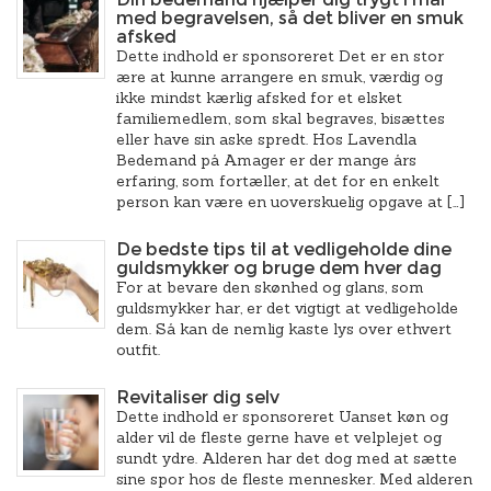
med begravelsen, så det bliver en smuk
afsked
Dette indhold er sponsoreret Det er en stor
ære at kunne arrangere en smuk, værdig og
ikke mindst kærlig afsked for et elsket
familiemedlem, som skal begraves, bisættes
eller have sin aske spredt. Hos Lavendla
Bedemand på Amager er der mange års
erfaring, som fortæller, at det for en enkelt
person kan være en uoverskuelig opgave at […]
De bedste tips til at vedligeholde dine
guldsmykker og bruge dem hver dag
For at bevare den skønhed og glans, som
guldsmykker har, er det vigtigt at vedligeholde
dem. Så kan de nemlig kaste lys over ethvert
outfit.
Revitaliser dig selv
Dette indhold er sponsoreret Uanset køn og
alder vil de fleste gerne have et velplejet og
sundt ydre. Alderen har det dog med at sætte
sine spor hos de fleste mennesker. Med alderen