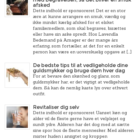
afsked
Dette indhold er sponsoreret Det er en stor
ære at kunne arrangere en smuk, værdig og
ikke mindst kærlig afsked for et elsket
familiemedlem, som skal begraves, bisættes
eller have sin aske spredt. Hos Lavendla
Bedemand på Amager er der mange års
erfaring, som fortæller, at det for en enkelt
person kan være en uoverskuelig opgave at […]
De bedste tips til at vedligeholde dine
guldsmykker og bruge dem hver dag
For at bevare den skønhed og glans, som
guldsmykker har, er det vigtigt at vedligeholde
dem. Så kan de nemlig kaste lys over ethvert
outfit.
Revitaliser dig selv
Dette indhold er sponsoreret Uanset køn og
alder vil de fleste gerne have et velplejet og
sundt ydre. Alderen har det dog med at sætte
sine spor hos de fleste mennesker. Med alderen
mister huden i ansigtet og kroppen