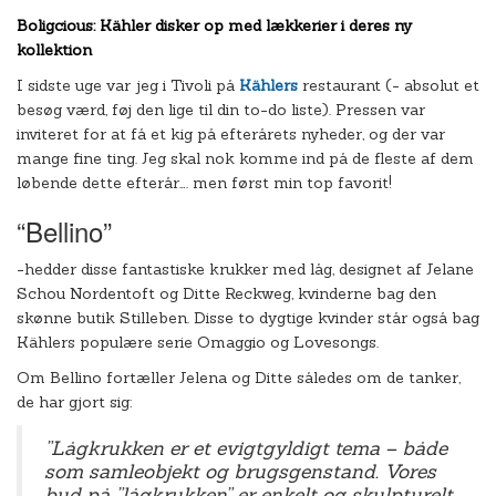
Boligcious: Kähler disker op med lækkerier i deres ny
kollektion
I sidste uge var jeg i Tivoli på
Kählers
restaurant (- absolut et
besøg værd, føj den lige til din to-do liste). Pressen var
inviteret for at få et kig på efterårets nyheder, og der var
mange fine ting. Jeg skal nok komme ind på de fleste af dem
løbende dette efterår…. men først min top favorit!
“Bellino”
-hedder disse fantastiske krukker med låg, designet af Jelane
Schou Nordentoft og Ditte Reckweg, kvinderne bag den
skønne butik Stilleben. Disse to dygtige kvinder står også bag
Kählers populære serie Omaggio og Lovesongs.
Om Bellino fortæller Jelena og Ditte således om de tanker,
de har gjort sig:
”Lågkrukken er et evigtgyldigt tema
– både
som samleobjekt og brugsgenstand. Vores
bud på ”lågkrukken” er enkelt og skulpturelt.