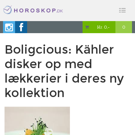
Toggl
naviga
Kr. 0,-
0

Boligcious: Kähler
disker op med
lækkerier i deres ny
kollektion