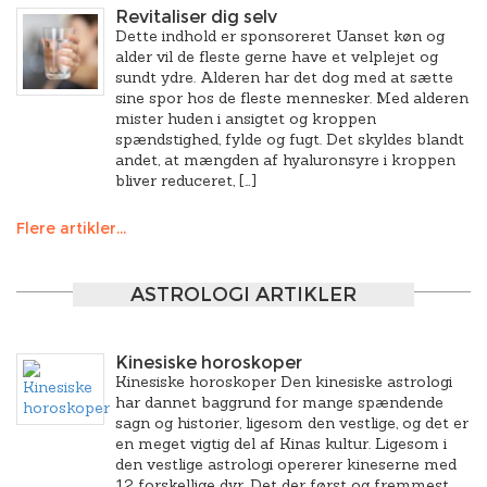
Revitaliser dig selv
Dette indhold er sponsoreret Uanset køn og
alder vil de fleste gerne have et velplejet og
sundt ydre. Alderen har det dog med at sætte
sine spor hos de fleste mennesker. Med alderen
mister huden i ansigtet og kroppen
spændstighed, fylde og fugt. Det skyldes blandt
andet, at mængden af hyaluronsyre i kroppen
bliver reduceret, […]
Flere artikler...
ASTROLOGI ARTIKLER
Kinesiske horoskoper
Kinesiske horoskoper Den kinesiske astrologi
har dannet baggrund for mange spændende
sagn og historier, ligesom den vestlige, og det er
en meget vigtig del af Kinas kultur. Ligesom i
den vestlige astrologi opererer kineserne med
12 forskellige dyr. Det der først og fremmest