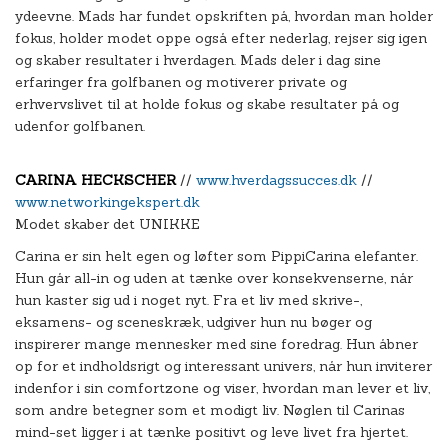
ydeevne. Mads har fundet opskriften på, hvordan man holder
fokus, holder modet oppe også efter nederlag, rejser sig igen
og skaber resultater i hverdagen. Mads deler i dag sine
erfaringer fra golfbanen og motiverer private og
erhvervslivet til at holde fokus og skabe resultater på og
udenfor golfbanen.
CARINA HECKSCHER
//
www.hverdagssucces.dk
//
www.networkingekspert.dk
Modet skaber det UNIKKE
Carina er sin helt egen og løfter som PippiCarina elefanter.
Hun går all-in og uden at tænke over konsekvenserne, når
hun kaster sig ud i noget nyt. Fra et liv med skrive-,
eksamens- og sceneskræk, udgiver hun nu bøger og
inspirerer mange mennesker med sine foredrag. Hun åbner
op for et indholdsrigt og interessant univers, når hun inviterer
indenfor i sin comfortzone og viser, hvordan man lever et liv,
som andre betegner som et modigt liv. Nøglen til Carinas
mind-set ligger i at tænke positivt og leve livet fra hjertet.