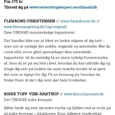
Pris 175 kr
Tilmeld dig på
www.networkingekspert.nemtilmeld.dk
FLEMMING CHRISTENSEN
//
www.thinkaboutit.dk
//
www.flemmingsblog.dk/tag/original/
Dine UNIKKE menneskelige kapaciteter
Det handler ikke om at blive en bedre udgave af dig selv –
men om at opdage det unikke, originale og autentiske. Når du
i små eller store glimt genopdager dine essentielle
kapaciteter, vil du samtidig få en mere tydelig fornemmelse
af, hvor du er på vej hen i livet, hvordan du kan udfolde dig og
bruge dig selv på bedste vis samt mærke modet til at gøre
det som er rigtigt for dig. Få en forsmag på, hvordan du
finder frem til det i dig, som gør hele forskellen.
RIKKE TOPP VIBE-HASTRUP
//
www.lifecomponent.dk
Det UNIKKE indre kompas
Rikke fandt sig selv, sin indre styrke og lykken ved at stole på
sit indre kompas – intuitionen. Som tidligere topdirektør