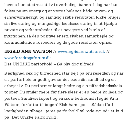
levede hun et stresset liv i overhalingsbanen. I dag har hun
fokus på sin energi og at være i balance både privat- og
erhvervsmæssigt, og samtidig skabe resultater. Rikke bruger
sin liverfaring og mangeårige ledelseserfaring til at hjælpe
private og virksomheder til at navigere ved hjælp af
intuitionen, så den positive energi skabes, samarbejde og
kommunikation forbedres og de gode resultater opnås.
INGRID ANN WATSON
//
www.ingridannwatson.dk
//
www.foredragsforum.dk
Det UNIKKE parforhold – Så bliv dog tilfreds!
Kærlighed, sex og tilfredshed står højt på ønskesedlen og når
dit parforhold er godt, gavner det både din sundhed og dit
arbejdsliv. Du performer langt bedre og din tilfredshedsskala
topper. Du smiler mere, får flere ideer, er en bedre kollega og
partner. Samlivsekspert og virksomhedscoach Ingrid Ann
Watson, forfatter til bogen” Elsk ham igen – Sådan får I
kærligheden tilbage i jeres parforhold” vil rode sig ind i et bud
på ”Det Unikke Parforhold”.