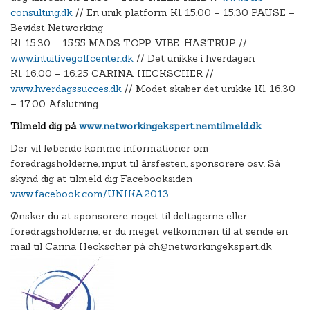
consulting.dk
// En unik platform Kl. 15.00 – 15.30 PAUSE –
Bevidst Networking
Kl. 15.30 – 15.55 MADS TOPP VIBE-HASTRUP //
www.intuitivegolfcenter.dk
// Det unikke i hverdagen
Kl. 16.00 – 16.25 CARINA HECKSCHER //
www.hverdagssucces.dk
// Modet skaber det unikke Kl. 16.30
– 17.00 Afslutning
Tilmeld dig på
www.networkingekspert.nemtilmeld.dk
Der vil løbende komme informationer om
foredragsholderne, input til årsfesten, sponsorere osv. Så
skynd dig at tilmeld dig Facebooksiden
www.facebook.com/UNIKA2013
Ønsker du at sponsorere noget til deltagerne eller
foredragsholderne, er du meget velkommen til at sende en
mail til Carina Heckscher på ch@networkingekspert.dk