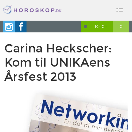
Toggl
naviga
Kr. 0,-
0

Carina Heckscher:
Kom til UNIKAens
Årsfest 2013