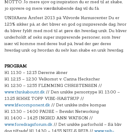
MOTTO: Jo mere sjov og inspiration du er med til at skabe,
jo sjovere og mere værdiskabende dag vil du få.
UNIKAens Årsfest 2013 på Vilvorde Kursuscenter Du er
123% sikker på, at det bliver en god og inspirerende dag, hvor
du bliver fyldt med mod til at gøre din hverdag unik. Du bliver
underholdt af seks super inspirerende personer, som hver
især vil komme med deres bud på, hvad der gør deres
hverdag unik og hvordan du selv kan skabe en unik hverdag.
PROGRAM
Kl. 11.30 – 12.15 Dørerne åbner
Kl. 12.15 – 12.30 Velkomst v. Carina Heckscher
Kl. 12.30 – 12.55 FLEMMING CHRISTENSEN //
www.thinkaboutit.dk
// Den unikke persontype Kl. 13.00 –
13.25 RIKKE TOPP VIBE-HASTRUP //
www.lifecomponent.dk
// Det unikke indre kompas
Kl. 13.30 – 14.00 PAUSE – Bevidst Networking
Kl. 14.00 – 14.25 INGRID ANN WATSON //
www.foredragsforum.dk
// Det unikke parforhold – Så bliv
dog tilfreds! Kl. 14.30 – 14.55 NIELS REIB //
www.reib-