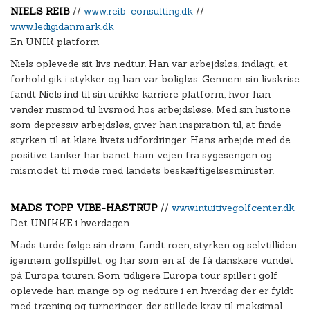
NIELS REIB
//
www.reib-consulting.dk
//
www.ledigidanmark.dk
En UNIK platform
Niels oplevede sit livs nedtur. Han var arbejdsløs, indlagt, et
forhold gik i stykker og han var boligløs. Gennem sin livskrise
fandt Niels ind til sin unikke karriere platform, hvor han
vender mismod til livsmod hos arbejdsløse. Med sin historie
som depressiv arbejdsløs, giver han inspiration til, at finde
styrken til at klare livets udfordringer. Hans arbejde med de
positive tanker har banet ham vejen fra sygesengen og
mismodet til møde med landets beskæftigelsesminister.
MADS TOPP VIBE-HASTRUP
//
www.intuitivegolfcenter.dk
Det UNIKKE i hverdagen
Mads turde følge sin drøm, fandt roen, styrken og selvtilliden
igennem golfspillet, og har som en af de få danskere vundet
på Europa touren. Som tidligere Europa tour spiller i golf
oplevede han mange op og nedture i en hverdag der er fyldt
med træning og turneringer, der stillede krav til maksimal