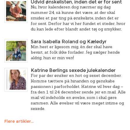
Udvid ønskelisten, inden det er for sent
Nu, hvor kalenderen dog nærmer sig dag
nummer 24, så kunne det være, at der skal
smides et par ting på ønskeliste, inden det er
for sent. Derfor har vi her fundet et steder, hvor
du kan lede efter blandt andet tøj og smykker,
Sara Isabella Roland og Kæledyr
Min hest er ligesom mig, èn der skal have
bevist, at folk ikke forlader. Jeg sælger hende
aldrig, hun er min ven!
Katrine Berlings sexede julekalender
For par der ønsker en hot og sexet december.
Komme tættere på hinanden og genskabe
passionen i parforholdet. Katrine vil hver dag –
fra den 1 til 24 december sende jer en mail. Alle
mail vil indeholde en øvelse, som i skal gøre
sammen. Alle øvelser vil være meget intime og
sexede.
Flere artikler...