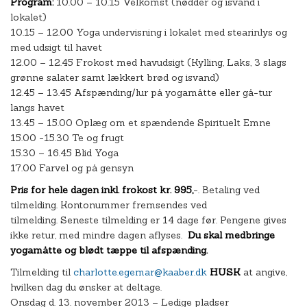
Program:
10.00 – 10.15 Velkomst (nødder og isvand i
lokalet)
10.15 – 12.00 Yoga undervisning i lokalet med stearinlys og
med udsigt til havet
12.00 – 12.45 Frokost med havudsigt (Kylling, Laks, 3 slags
grønne salater samt lækkert brød og isvand)
12.45 – 13.45 Afspænding/lur på yogamåtte eller gå-tur
langs havet
13.45 – 15.00 Oplæg om et spændende Spirituelt Emne
15.00 -15.30 Te og frugt
15.30 – 16.45 Blid Yoga
17.00 Farvel og på gensyn
Pris for hele dagen inkl. frokost kr. 995,
-. Betaling ved
tilmelding. Kontonummer fremsendes ved
tilmelding. Seneste tilmelding er 14 dage før. Pengene gives
ikke retur, med mindre dagen aflyses.
Du skal medbringe
yogamåtte og blødt tæppe til afspænding.
Tilmelding til
charlotte.egemar@kaaber.dk
HUSK
at angive,
hvilken dag du ønsker at deltage.
Onsdag d. 13. november 2013 – Ledige pladser