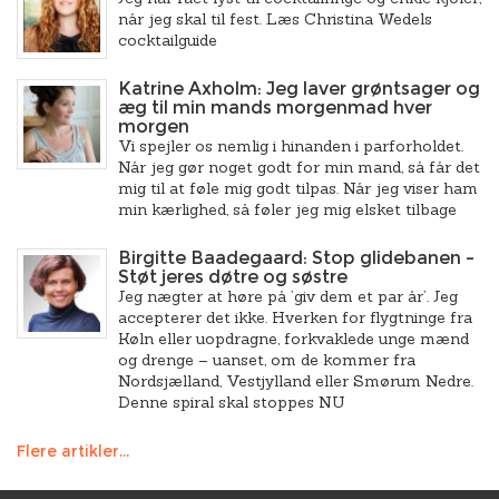
når jeg skal til fest. Læs Christina Wedels
cocktailguide
Katrine Axholm: Jeg laver grøntsager og
æg til min mands morgenmad hver
morgen
Vi spejler os nemlig i hinanden i parforholdet.
Når jeg gør noget godt for min mand, så får det
mig til at føle mig godt tilpas. Når jeg viser ham
min kærlighed, så føler jeg mig elsket tilbage
Birgitte Baadegaard: Stop glidebanen –
Støt jeres døtre og søstre
Jeg nægter at høre på ’giv dem et par år’. Jeg
accepterer det ikke. Hverken for flygtninge fra
Køln eller uopdragne, forkvaklede unge mænd
og drenge – uanset, om de kommer fra
Nordsjælland, Vestjylland eller Smørum Nedre.
Denne spiral skal stoppes NU
Flere artikler...