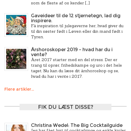
som de fleste af os kender […]
Gaveideer til de 12 stjernetegn, lad dig
inspirere.
Få inspiration til julegaverne her, hvad giver du
til din søster født i Løven eller din mand født i
Tyren.
Årshoroskoper 2019 – hvad har du i
vente?
Året 2017 starter med en del stress. Der er
trang til oprør, frihedskampe og uro i det hele
taget. Nu kan du læse dit årshoroskop og se,
hvad du har i vente i 2017.
Flere artikler...
FIK DU LÆST DISSE?
Christina Wedel: The Big Cocktailguide
Jeg har fået lyst til cocktailringe og enkle kjoler,