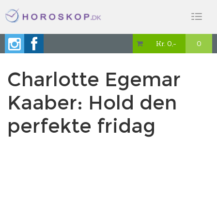
Toggl
naviga
Kr. 0,-
0

Charlotte Egemar
Kaaber: Hold den
perfekte fridag