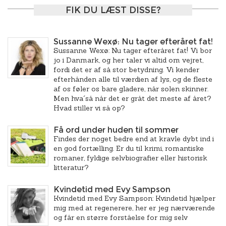
FIK DU LÆST DISSE?
Sussanne Wexø: Nu tager efteråret fat!
Sussanne Wexø: Nu tager efteråret fat! Vi bor
jo i Danmark, og her taler vi altid om vejret,
fordi det er af så stor betydning. Vi kender
efterhånden alle til værdien af lys, og de fleste
af os føler os bare gladere, når solen skinner.
Men hva´så når det er gråt det meste af året?
Hvad stiller vi så op?
Få ord under huden til sommer
Findes der noget bedre end at kravle dybt ind i
en god fortælling. Er du til krimi, romantiske
romaner, fyldige selvbiografier eller historisk
litteratur?
Kvindetid med Evy Sampson
Kvindetid med Evy Sampson: Kvindetid hjælper
mig med at regenerere, her er jeg nærværende
og får en større forståelse for mig selv