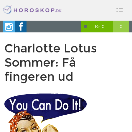
Toggl
naviga
Kr. 0,-
0

Charlotte Lotus
Sommer: Få
fingeren ud