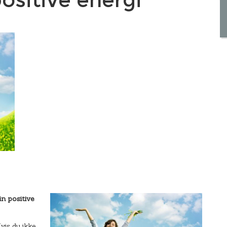
in positive
vis du ikke