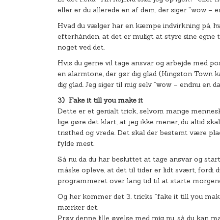
eller er du allerede en af dem, der siger ”wow – 
Hvad du vælger har en kæmpe indvirkning på, hvo
efterhånden, at det er muligt at styre sine egne
noget ved det.
Hvis du gerne vil tage ansvar og arbejde med pos
en alarmtone, der gør dig glad (Kingston Town 
dig glad. Jeg siger til mig selv ”wow – endnu en d
3)
Fake it till you make it
Dette er et genialt trick, selvom mange mennesker
lige gøre det klart, at jeg ikke mener, du altid s
tristhed og vrede. Det skal der bestemt være plads
fylde mest.
Så nu da du har besluttet at tage ansvar og star
måske opleve, at det til tider er lidt svært, fordi 
programmeret over lang tid til at starte morgene
Og her kommer det 3. tricks ”fake it till you make
mærker det.
Prøv denne lille øvelse med mig nu, så du kan m