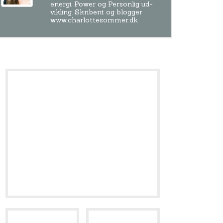
energi, Power og Personlig ud-
vikling. Skribent og blogger
www.charlottesommer.dk