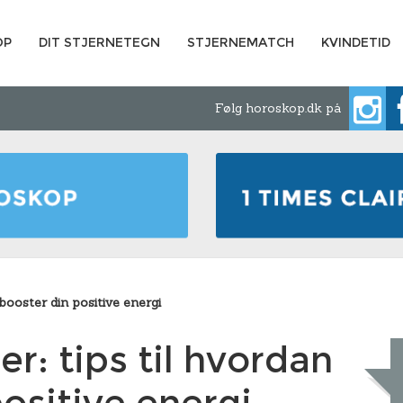
OP
DIT STJERNETEGN
STJERNEMATCH
KVINDETID
Følg horoskop.dk på
booster din positive energi
: tips til hvordan
ositive energi