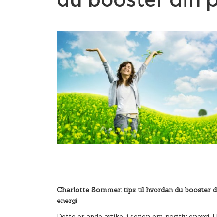
Charlotte Sommer:
tips til hvordan du booster d
energi
Dette er ande artikel i serien om positiv energi. H