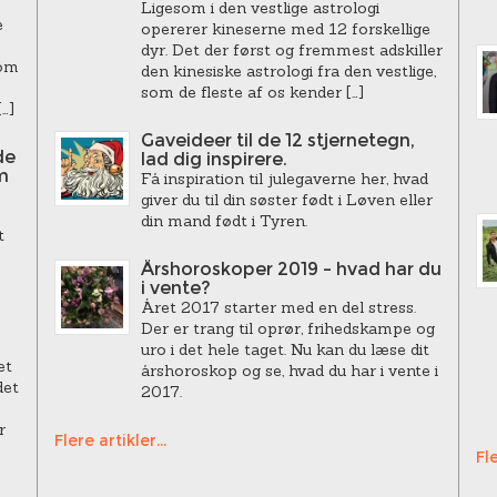
Ligesom i den vestlige astrologi
e
opererer kineserne med 12 forskellige
dyr. Det der først og fremmest adskiller
som
den kinesiske astrologi fra den vestlige,
som de fleste af os kender […]
…]
Gaveideer til de 12 stjernetegn,
de
lad dig inspirere.
m
Få inspiration til julegaverne her, hvad
giver du til din søster født i Løven eller
din mand født i Tyren.
t
Årshoroskoper 2019 – hvad har du
i vente?
Året 2017 starter med en del stress.
Der er trang til oprør, frihedskampe og
uro i det hele taget. Nu kan du læse dit
et
årshoroskop og se, hvad du har i vente i
det
2017.
r
Flere artikler...
Fle