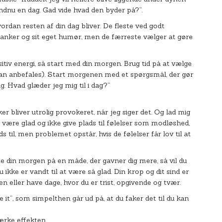
endnu en dag. Gad vide hvad den byder på?”.
rdan resten af din dag bliver. De fleste ved godt
 tanker og sit eget humør, men de færreste vælger at gøre
itiv energi, så start med din morgen. Brug tid på at vælge
kan anbefales). Start morgenen med et spørgsmål, der gør
ag. Hvad glæder jeg mig til i dag?”
 bliver utrolig provokeret, når jeg siger det. Og lad mig
kal være glad og ikke give plads til følelser som modløshed,
 til, men problemet opstår, hvis de følelser får lov til at
te din morgen på en måde, der gavner dig mere, så vil du
du ikke er vandt til at være så glad. Din krop og dit sind er
n eller have dage, hvor du er trist, opgivende og tvær.
 it”, som simpelthen går ud på, at du faker det til du kan
ærke effekten.