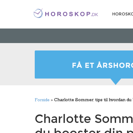
HOROSK
Forside
»
Charlotte Sommer: tips til hvordan du 
Charlotte Sommer
du booster din p