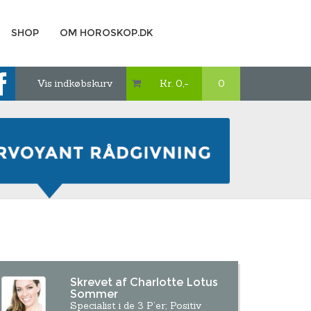
SHOP
OM HOROSKOP.DK
Vis indkøbskurv
Kr. 0,-
0

Skrevet af Charlotte Lotus
Sommer
Specialist i de 3 P’er; Positiv