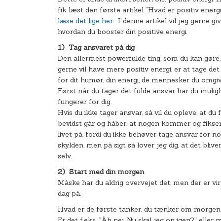
fik læst den første artikel ”Hvad er positiv energ
læse det lige her
. I denne artikel vil jeg gerne give
hvordan du booster din positive energi.
1)
Tag ansvaret på dig
Den allermest powerfulde ting, som du kan gøre,
gerne vil have mere positiv energi, er at tage det
for dit humør, din energi, de mennesker du omgiv
Først når du tager det fulde ansvar har du mulig
fungerer for dig.
Hvis du ikke tager ansvar, så vil du opleve, at du f
bevidst går og håber, at nogen kommer og fikser
livet på, fordi du ikke behøver tage ansvar for 
skylden, men på sigt så lover jeg dig, at det blive
selv.
2)
Start med din morgen
Måske har du aldrig overvejet det, men der er vi
dag på.
Hvad er de første tanker, du tænker om morge
Er det f.eks. ”Åh nej…Nu skal jeg op igen?” eller 