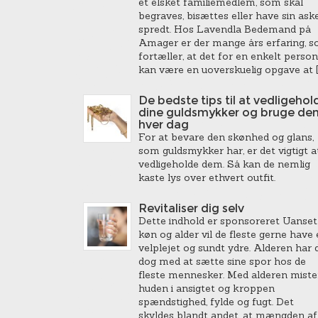
et elsket familiemedlem, som skal
begraves, bisættes eller have sin ask
spredt. Hos Lavendla Bedemand på
Amager er der mange års erfaring, 
fortæller, at det for en enkelt person
kan være en uoverskuelig opgave at [
De bedste tips til at vedligehol
dine guldsmykker og bruge de
hver dag
For at bevare den skønhed og glans,
som guldsmykker har, er det vigtigt a
vedligeholde dem. Så kan de nemlig
kaste lys over ethvert outfit.
Revitaliser dig selv
Dette indhold er sponsoreret Uanset
køn og alder vil de fleste gerne have 
velplejet og sundt ydre. Alderen har 
dog med at sætte sine spor hos de
fleste mennesker. Med alderen miste
huden i ansigtet og kroppen
spændstighed, fylde og fugt. Det
skyldes blandt andet, at mængden af