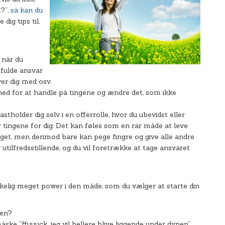
i?”,
så kan du
 dig tips til,
 når du
 fulde ansvar
er dig med osv.
hed for at handle på tingene og ændre det, som ikke
astholder dig selv i en offerrolle, hvor du ubevidst eller
 tingene for dig: Det kan føles som en rar måde at leve
noget, men derimod bare kan pege fingre og give alle andre
r utilfredsstillende, og du vil foretrække at tage ansvaret
rkelig meget power i den måde, som du vælger at starte din
nen?
måske ”ffuuuck jeg vil hellere blive liggende under dynen”