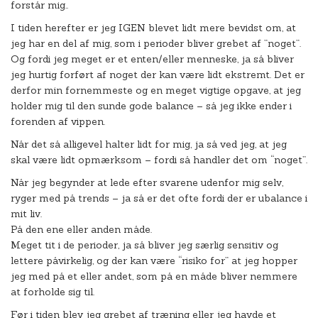
forstår mig..
I tiden herefter er jeg IGEN blevet lidt mere bevidst om, at
jeg har en del af mig, som i perioder bliver grebet af ”noget”.
Og fordi jeg meget er et enten/eller menneske, ja så bliver
jeg hurtig forført af noget der kan være lidt ekstremt. Det er
derfor min fornemmeste og en meget vigtige opgave, at jeg
holder mig til den sunde gode balance – så jeg ikke ender i
forenden af vippen.
Når det så alligevel halter lidt for mig, ja så ved jeg, at jeg
skal være lidt opmærksom – fordi så handler det om “noget”.
Når jeg begynder at lede efter svarene udenfor mig selv,
ryger med på trends – ja så er det ofte fordi der er ubalance i
mit liv.
På den ene eller anden måde.
Meget tit i de perioder, ja så bliver jeg særlig sensitiv og
lettere påvirkelig, og der kan være “risiko for” at jeg hopper
jeg med på et eller andet, som på en måde bliver nemmere
at forholde sig til.
Før i tiden blev jeg grebet af træning eller jeg havde et