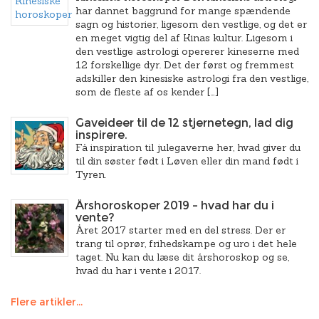
har dannet baggrund for mange spændende
sagn og historier, ligesom den vestlige, og det er
en meget vigtig del af Kinas kultur. Ligesom i
den vestlige astrologi opererer kineserne med
12 forskellige dyr. Det der først og fremmest
adskiller den kinesiske astrologi fra den vestlige,
som de fleste af os kender […]
Gaveideer til de 12 stjernetegn, lad dig
inspirere.
Få inspiration til julegaverne her, hvad giver du
til din søster født i Løven eller din mand født i
Tyren.
Årshoroskoper 2019 – hvad har du i
vente?
Året 2017 starter med en del stress. Der er
trang til oprør, frihedskampe og uro i det hele
taget. Nu kan du læse dit årshoroskop og se,
hvad du har i vente i 2017.
Flere artikler...