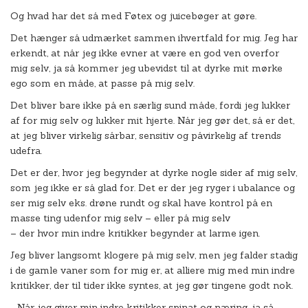
Og hvad har det så med Føtex og juicebøger at gøre.
Det hænger så udmærket sammen ihvertfald for mig. Jeg har
erkendt, at når jeg ikke evner at være en god ven overfor
mig selv, ja så kommer jeg ubevidst til at dyrke mit mørke
ego som en måde, at passe på mig selv.
Det bliver bare ikke på en særlig sund måde, fordi jeg lukker
af for mig selv og lukker mit hjerte. Når jeg gør det, så er det,
at jeg bliver virkelig sårbar, sensitiv og påvirkelig af trends
udefra.
Det er der, hvor jeg begynder at dyrke nogle sider af mig selv,
som jeg ikke er så glad for. Det er der jeg ryger i ubalance og
ser mig selv eks. drøne rundt og skal have kontrol på en
masse ting udenfor mig selv – eller på mig selv
– der hvor min indre kritikker begynder at larme igen.
Jeg bliver langsomt klogere på mig selv, men jeg falder stadig
i de gamle vaner som for mig er, at alliere mig med min indre
kritikker, der til tider ikke syntes, at jeg gør tingene godt nok.
…..Når jeg giver min indre kritikker spinat og næring, ja så