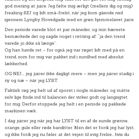
god mening at juice. Jeg følte mig ærligt (mellem dig og mig)
freaking SEJ og lidt små-frelst, når jeg kom gående ned
igennem Lyngby Hovedgade med en grøn hjemmelavet juice.
Den periode varede blot et par måneder, og min kæreste
bemærkede det og sagde noget i retning af: “ja den trend
varede jo ikke så længe”.
Og han havde ret – for også jeg var røget lidt med på en
trend, som for mig var pakket ind i sundhed med absolut
lækkerhed.
OG NEJ…. jeg juicer ikke dagligt mere – men jeg juicer stadig i
ny og næ – når jeg LYST.
Faktisk røg jeg helt ud af sporet i nogle måneder, og måtte
selv lige finde ind til balancen der virker godt og langsigtet
for mig. Derfor stoppede jeg helt i en periode og pakkede
maskinen væk.
I dag juicer jeg når jeg har LYST til en af de sunde grønne,
orange, gule eller røde banditter. Men det er fordi jeg har lyst,
og ikke fordi jeg nu føler, at det vejen til evig frelse… hvis du