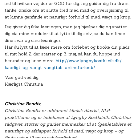
ind til hvilken vej der er GOD for dig. Jeg guider dig fra drøm,
tanke, ønske om at slutte fred med mad og overspisning til
at kunne genfinde et naturligt forhold til mad, vægt og krop.
Jeg giver dig ikke løsningen, men jeg hjælper dig og støtter
dig via mine moduler til at lytte til dig selv, så du kan finde
dine svar og dine løsninger.
Har du lyst til at læse mere om forløbet og booke din plads
til mit hold 2, der starter op 3. maj, så kan du hoppe ind
herunder og læse mere.
http://
www.lyngbykostklinik.dk/
kaerligt-og-varigt-vaegttab
-onlineforloeb/
Vær god ved dig,
Kærligst Christina
Christina Bendix
,
Christina Bendix er uddannet klinisk diætist, NLP-
praktitioner og er indehaver af Lyngby Kostklinik. Christina
rådgiver, støtter og guider mennesker til at (gen)etablere et
naturligt og afslappet forhold til mad, vægt og krop – og
finde vejen til mere selvkærlighed.