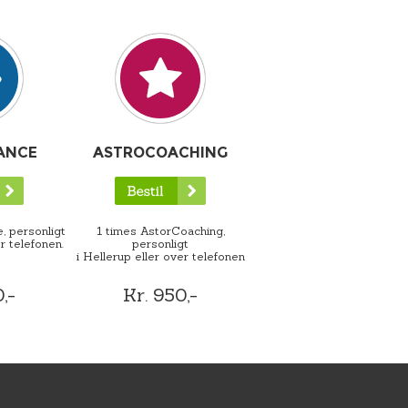
ANCE
ASTROCOACHING
, personligt
1 times AstorCoaching,
r telefonen.
personligt
i Hellerup eller over telefonen
,-
Kr. 950,-