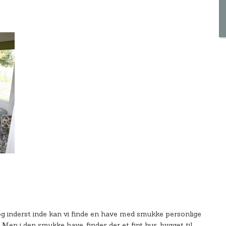
 og inderst inde kan vi finde en have med smukke personlige
 Men i den smukke have, findes der et fint hus, bygget til