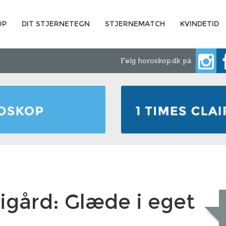
OP
DIT STJERNETEGN
STJERNEMATCH
KVINDETID
Følg horoskop.dk på
igård: Glæde i eget