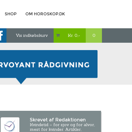
SHOP
OM HOROSKOP.DK
Vis indkøbskurv
Kr. 0,-
0

Skrevet af Redaktionen
Kvindetid – for sjov og for alvor,
mest for kvinder. Artikler,