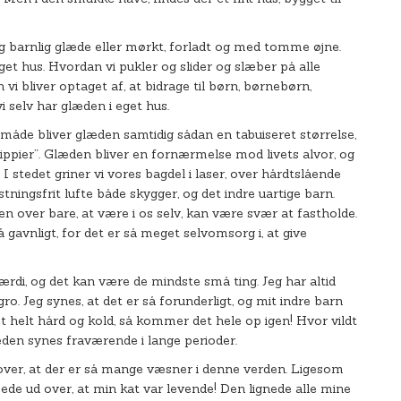
 og barnlig glæde eller mørkt, forladt og med tomme øjne.
et hus. Hvordan vi pukler og slider og slæber på alle
i bliver optaget af, at bidrage til børn, børnebørn,
 selv har glæden i eget hus.
måde bliver glæden samtidig sådan en tabuiseret størrelse,
ippier”. Glæden bliver en fornærmelse mod livets alvor, og
 I stedet griner vi vores bagdel i laser, over hårdtslående
ostningsfrit lufte både skygger, og det indre uartige barn.
en over bare, at være i os selv, kan være svær at fastholde.
avnligt, for det er så meget selvomsorg i, at give
værdi, og det kan være de mindste små ting. Jeg har altid
gro. Jeg synes, at det er så forunderligt, og mit indre barn
 helt hård og kold, så kommer det hele op igen! Hvor vildt
glæden synes fraværende i lange perioder.
over, at der er så mange væsner i denne verden. Ligesom
pede ud over, at min kat var levende! Den lignede alle mine