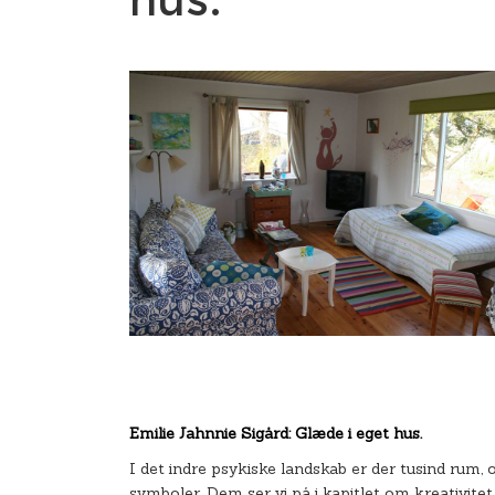
Emilie Jahnnie Sigård: Glæde i eget hus.
I det indre psykiske landskab er der tusind rum,
symboler. Dem ser vi på i kapitlet om kreativitet.