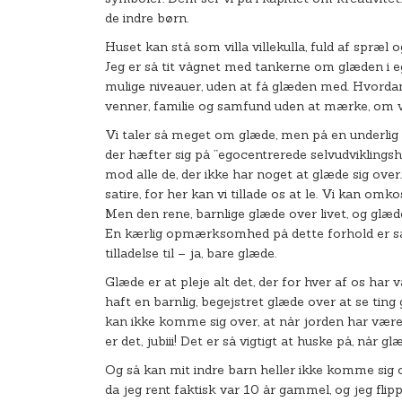
de indre børn.
Huset kan stå som villa villekulla, fuld af spræl
Jeg er så tit vågnet med tankerne om glæden i eg
mulige niveauer, uden at få glæden med. Hvordan v
venner, familie og samfund uden at mærke, om vi
Vi taler så meget om glæde, men på en underlig 
der hæfter sig på ”egocentrerede selvudviklingsh
mod alle de, der ikke har noget at glæde sig over.
satire, for her kan vi tillade os at le. Vi kan omk
Men den rene, barnlige glæde over livet, og glæd
En kærlig opmærksomhed på dette forhold er så g
tilladelse til – ja, bare glæde.
Glæde er at pleje alt det, der for hver af os har 
haft en barnlig, begejstret glæde over at se ting 
kan ikke komme sig over, at når jorden har været
er det, jubiii! Det er så vigtigt at huske på, når 
Og så kan mit indre barn heller ikke komme sig 
da jeg rent faktisk var 10 år gammel, og jeg flip