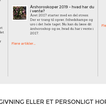
Årshoroskoper 2019 – hvad har du
i vente?
Året 2017 starter med en del stress.
Der er trang til oprør, frihedskampe og
uro i det hele taget. Nu kan du læse dit
Fle
et
årshoroskop og se, hvad du har i vente i
det
2017.
r
Flere artikler...
GIVNING ELLER ET PERSONLIGT H