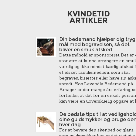
KVINDETID
ARTIKLER
Din bedemand hjælper dig trygt
mål med begravelsen, så det
bliver en smuk afsked
Dette indhold er sponsoreret Det er 
stor ære at kunne arrangere en smuk
værdig og ikke mindst kærlig afsked 
et elsket familiemedlem, som skal
begraves, bisættes eller have sin ask
spredt. Hos Lavendla Bedemand på
Amager er der mange års erfaring, 
fortæller, at det for en enkelt person
kan være en uoverskuelig opgave at [
De bedste tips til at vedligehol
dine guldsmykker og bruge de
hver dag
For at bevare den skønhed og glans,
som guldsmykker har, er det vigtigt a