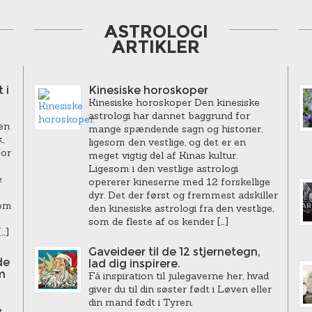
ASTROLOGI
ARTIKLER
 i
Kinesiske horoskoper
Kinesiske horoskoper Den kinesiske
astrologi har dannet baggrund for
en
mange spændende sagn og historier,
,
ligesom den vestlige, og det er en
for
meget vigtig del af Kinas kultur.
Ligesom i den vestlige astrologi
e
opererer kineserne med 12 forskellige
dyr. Det der først og fremmest adskiller
som
den kinesiske astrologi fra den vestlige,
som de fleste af os kender […]
…]
Gaveideer til de 12 stjernetegn,
de
lad dig inspirere.
m
Få inspiration til julegaverne her, hvad
giver du til din søster født i Løven eller
din mand født i Tyren.
t