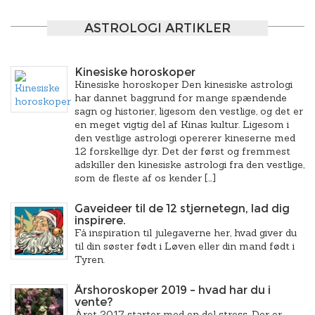
ASTROLOGI ARTIKLER
Kinesiske horoskoper
Kinesiske horoskoper Den kinesiske astrologi
har dannet baggrund for mange spændende
sagn og historier, ligesom den vestlige, og det er
en meget vigtig del af Kinas kultur. Ligesom i
den vestlige astrologi opererer kineserne med
12 forskellige dyr. Det der først og fremmest
adskiller den kinesiske astrologi fra den vestlige,
som de fleste af os kender […]
Gaveideer til de 12 stjernetegn, lad dig
inspirere.
Få inspiration til julegaverne her, hvad giver du
til din søster født i Løven eller din mand født i
Tyren.
Årshoroskoper 2019 – hvad har du i
vente?
Året 2017 starter med en del stress. Der er