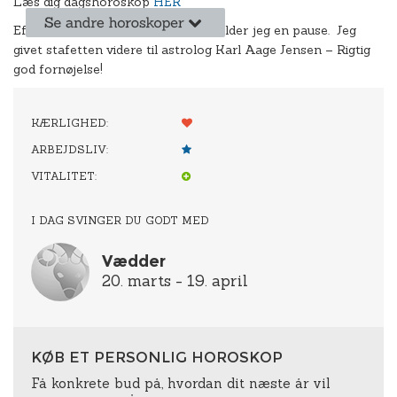
Læs dig dagshoroskop
HER
Efter 8 år med dagshoroskoper, holder jeg en pause. Jeg
givet stafetten videre til astrolog Karl Aage Jensen – Rigtig
god fornøjelse!
KÆRLIGHED:

ARBEJDSLIV:

VITALITET:

I DAG SVINGER DU GODT MED
Vædder
20. marts - 19. april
KØB ET PERSONLIG HOROSKOP
Få konkrete bud på, hvordan dit næste år vil