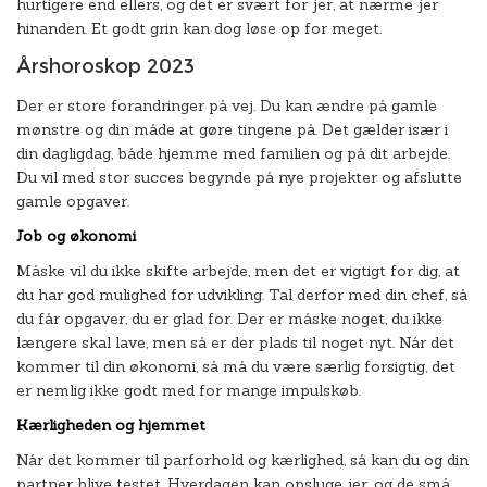
hurtigere end ellers, og det er svært for jer, at nærme jer
hinanden. Et godt grin kan dog løse op for meget.
Årshoroskop 2023
Der er store forandringer på vej. Du kan ændre på gamle
mønstre og din måde at gøre tingene på. Det gælder især i
din dagligdag, både hjemme med familien og på dit arbejde.
Du vil med stor succes begynde på nye projekter og afslutte
gamle opgaver.
Job og økonomi
Måske vil du ikke skifte arbejde, men det er vigtigt for dig, at
du har god mulighed for udvikling. Tal derfor med din chef, så
du får opgaver, du er glad for. Der er måske noget, du ikke
længere skal lave, men så er der plads til noget nyt. Når det
kommer til din økonomi, så må du være særlig forsigtig, det
er nemlig ikke godt med for mange impulskøb.
Kærligheden og hjemmet
Når det kommer til parforhold og kærlighed, så kan du og din
partner blive testet. Hverdagen kan opsluge jer, og de små