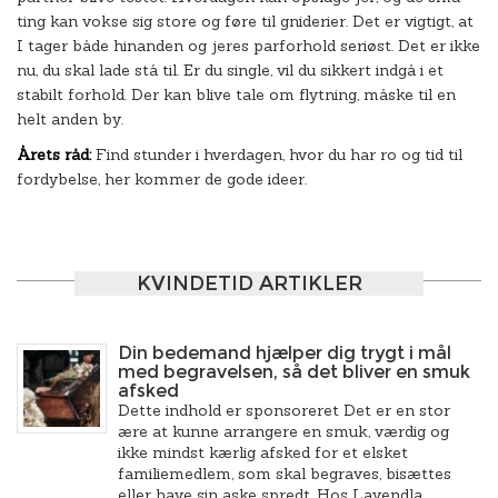
ting kan vokse sig store og føre til gniderier. Det er vigtigt, at
I tager både hinanden og jeres parforhold seriøst. Det er ikke
nu, du skal lade stå til. Er du single, vil du sikkert indgå i et
stabilt forhold. Der kan blive tale om flytning, måske til en
helt anden by.
Årets råd:
Find stunder i hverdagen, hvor du har ro og tid til
fordybelse, her kommer de gode ideer.
KVINDETID ARTIKLER
Din bedemand hjælper dig trygt i mål
med begravelsen, så det bliver en smuk
afsked
Dette indhold er sponsoreret Det er en stor
ære at kunne arrangere en smuk, værdig og
ikke mindst kærlig afsked for et elsket
familiemedlem, som skal begraves, bisættes
eller have sin aske spredt. Hos Lavendla