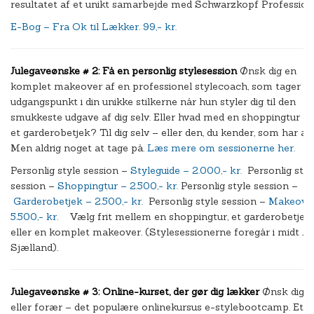
resultatet af et unikt samarbejde med Schwarzkopf Professiona
E-Bog – Fra Ok til Lækker. 99,- kr.
Julegaveønske # 2: Få en personlig stylesession
Ønsk dig en
komplet makeover af en professionel stylecoach, som tager
udgangspunkt i din unikke stilkerne når hun styler dig til den
smukkeste udgave af dig selv. Eller hvad med en shoppingtur el
et garderobetjek? Til dig selv – eller den, du kender, som har alt
Men aldrig noget at tage på.
Læs mere om sessionerne
her
.
Personlig style session –
Styleguide – 2.000,- kr.
Personlig styl
session –
Shoppingtur – 2.500,- kr.
Personlig style session –
Garderobetjek – 2.500,- kr.
Personlig style session –
Makeove
5.500,- kr.
Vælg frit mellem en shoppingtur, et garderobetjek
eller en komplet makeover. (Stylesessionerne foregår i midt Jyl
Sjælland).
Julegaveønske # 3: Online-kurset, der gør dig lækker
Ønsk dig –
eller forær – det populære onlinekursus e-stylebootcamp. Et