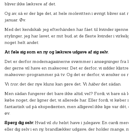
bliver ikke lækrere af det.
Og av, så er der lige det, at hele molevitten i øvrigt bliver sat ned
januar. Øv.
Med det kendskab jeg efterhånden har fået til kvinder igennem 
stylinger, jeg har lavet, er mit bud, at de fleste kvinder i virkeli
noget helt andet:
At føle sig som en ny og lækrere udgave af sig selv.
Det er derfor modemagasinerne svømmer i ansøgninger fra kvind
der gerne vil have en makeover. Det er derfor, vi sidder klistret
makeover-programmer på tv. Og det er derfor, vi ønsker os nyt 
Vi
tror
, det der nye kluns kan gøre det. Vi
håber
det sådan.
Men sådan fungerer det bare ikke altid, vel? Fordi, vi bare så le
købe noget, der ligner det, vi allerede har. Eller fordi, vi køber no
fantastisk ud på ekspedienten, men alligevel ikke lige var dét, d
øv.
Spørg dig selv:
Hvad vil
du
helst have i julegave: En cardi mere 
eller dig selv i en ny, brandlækker udgave, der holder mange, m