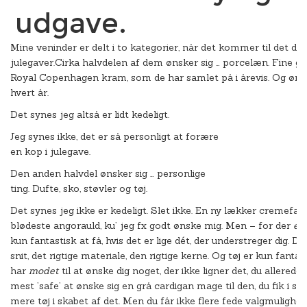
udgave.
Mine veninder er delt i to kategorier, når det kommer til det de
julegaver.Cirka halvdelen af dem ønsker sig … porcelæn. Fine gl
Royal Copenhagen kram, som de har samlet på i årevis. Og øns
hvert år.
Det synes jeg altså er lidt kedeligt.
Jeg synes ikke, det er så personligt at forære
en kop i julegave.
Den anden halvdel ønsker sig … personlige
ting. Dufte, sko, støvler og tøj.
Det synes jeg ikke er kedeligt. Slet ikke. En ny lækker cremefarv
blødeste angorauld, ku’ jeg fx godt ønske mig. Men – for der
er
kun fantastisk at få, hvis det er lige dét, der understreger dig. De
snit, det rigtige materiale, den rigtige kerne. Og tøj er kun fantast
har
modet
til at ønske dig noget, der ikke ligner det, du allerede 
mest ’safe’ at ønske sig en grå cardigan mage til den, du fik i sor
mere tøj i skabet af det. Men du får ikke flere fede valgmulighed