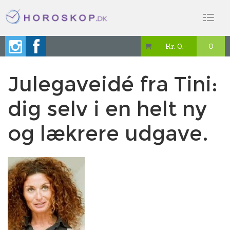
Toggl
naviga
Kr. 0,-
0

Julegaveidé fra Tini:
dig selv i en helt ny
og lækrere udgave.