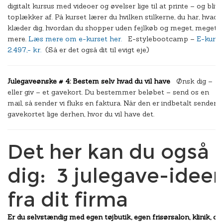
digitalt kursus med videoer og øvelser lige til at printe – og blive
toplækker af. På kurset lærer du hvilken stilkerne, du har, hvad 
klæder dig, hvordan du shopper uden fejlkøb og meget, meget
mere.
Læs mere om e-kurset
her.
E-stylebootcamp –
E-kursu
2.497,- kr.
(Så er det også dit til evigt eje)
Julegaveønske # 4: Bestem selv hvad du vil have
Ønsk dig –
eller giv – et gavekort. Du bestemmer beløbet – send os en
mail, så sender vi fluks en faktura. Når den er indbetalt sender v
gavekortet lige derhen, hvor du vil have det.
Det her kan du også 
dig: 3 julegave-ideer 
fra dit firma
Er du selvstændig med egen tøjbutik, egen frisørsalon, klinik, op