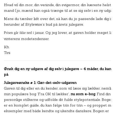
Hvad vil din mor, din veninde, din svigermor, din kæreste helst h
mand (jo, mænd kan også trænge til at se sig selv i en ny udgav
Mens du tænker lidt over det, så kan du jo passende lade dig ins
herunder af Stylewise’s bud på årets julegave.
Og jeg lover, at gaven holder meget læ
Prisen går ikke ned i januar.
vinterens modetendenser.
Kh
Tini
Ønsk dig en ny udgave af dig selv i julegave – 4 måder, du kan f
på
Julegaveønske # 1: Gør-det-selv-udgaven
Gaven til dig eller en du kender, som vil læse sig lækker, nemlig
min populære bog ’Fra OK til lækker’,
nu som e-bog
. Find din
personlige stilkerne og udfolde dit fulde stylepotentiale. Bogen
er en komplet guide, du kan følge trin for trin – og proppet me
eksempler med både kendte og ukendte danskere. Bogen er