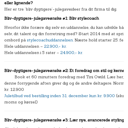
eller lignende?
Her er tre ’bliv dygtigere’-julegaveideer fra dit firma til dig.
Bliv-dygtigere-julegaveønske #1: Bliv stylecoach
Hvorfor ikke forære dig selv en uddannelse, du kan udvikle både
selv, dit talent og din forretning med? Start 2014 med at sprin
ombord på
stylecoachuddannelsen
.
Næste hold starter 25. febr
Hele uddannelsen –
22.900,- kr.
Hele uddannelsen i 5 rater –
24.900,- kr.
Bliv-dygtigere-julegaveønske #2: Et foredrag om stil og kerner
Book et 60 minutters foredrag med Tini Owild. Læs her, h
denne forrygende aften giver dig og de andre deltagere. Normal
kr. 12.900
Juletilbud ved bestilling inden 31. december kun kr. 9.900
(eks.
moms og kørsel)
Bliv-dygtigere-julegaveønske #3: Lær nye, avancerede stylingt