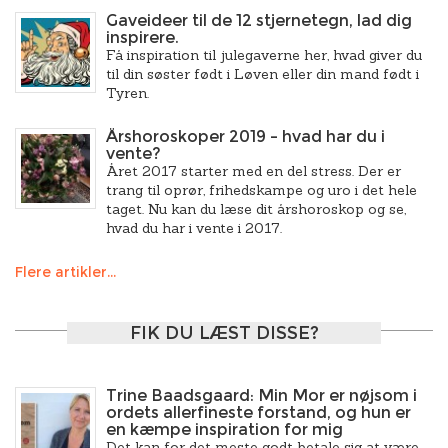
Gaveideer til de 12 stjernetegn, lad dig
inspirere.
Få inspiration til julegaverne her, hvad giver du
til din søster født i Løven eller din mand født i
Tyren.
Årshoroskoper 2019 – hvad har du i
vente?
Året 2017 starter med en del stress. Der er
trang til oprør, frihedskampe og uro i det hele
taget. Nu kan du læse dit årshoroskop og se,
hvad du har i vente i 2017.
Flere artikler...
FIK DU LÆST DISSE?
Trine Baadsgaard: Min Mor er nøjsom i
ordets allerfineste forstand, og hun er
en kæmpe inspiration for mig
Det kan for det meste godt betale sig at være