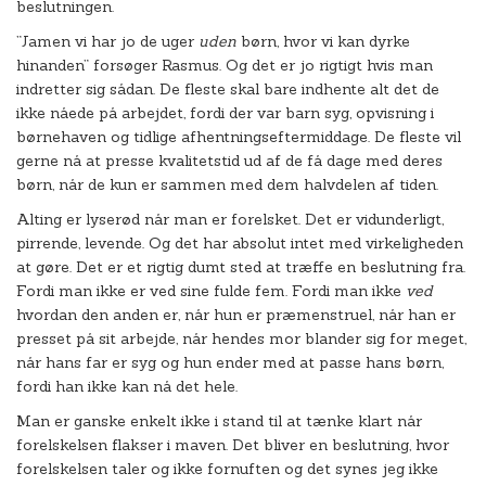
beslutningen.
”Jamen vi har jo de uger
uden
børn, hvor vi kan dyrke
hinanden” forsøger Rasmus. Og det er jo rigtigt hvis man
indretter sig sådan. De fleste skal bare indhente alt det de
ikke nåede på arbejdet, fordi der var barn syg, opvisning i
børnehaven og tidlige afhentningseftermiddage. De fleste vil
gerne nå at presse kvalitetstid ud af de få dage med deres
børn, når de kun er sammen med dem halvdelen af tiden.
Alting er lyserød når man er forelsket. Det er vidunderligt,
pirrende, levende. Og det har absolut intet med virkeligheden
at gøre. Det er et rigtig dumt sted at træffe en beslutning fra.
Fordi man ikke er ved sine fulde fem. Fordi man ikke
ved
hvordan den anden er, når hun er præmenstruel, når han er
presset på sit arbejde, når hendes mor blander sig for meget,
når hans far er syg og hun ender med at passe hans børn,
fordi han ikke kan nå det hele.
Man er ganske enkelt ikke i stand til at tænke klart når
forelskelsen flakser i maven. Det bliver en beslutning, hvor
forelskelsen taler og ikke fornuften og det synes jeg ikke