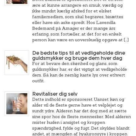
ære at kunne arrangere en smuk, værdig og
ikke mindst kærlig afsked for et elsket
familiemedlem, som skal begraves, bisættes
eller have sin aske spredt. Hos Lavendla
Bedemand på Amager er der mange års
erfaring, som fortæller, at det for en enkelt
person kan være en uoverskuelig opgave at […]
De bedste tips til at vedligeholde dine
guldsmykker og bruge dem hver dag
For at bevare den skønhed og glans, som
guldsmykker har, er det vigtigt at vedligeholde
dem. Så kan de nemlig kaste lys over ethvert
outfit.
Revitaliser dig selv
Dette indhold er sponsoreret Uanset køn og
alder vil de fleste gerne have et velplejet og
sundt ydre. Alderen har det dog med at sætte
sine spor hos de fleste mennesker. Med alderen
mister huden i ansigtet og kroppen
spændstighed, fylde og fugt. Det skyldes blandt
andet, at mængden af hyaluronsyre i kroppen