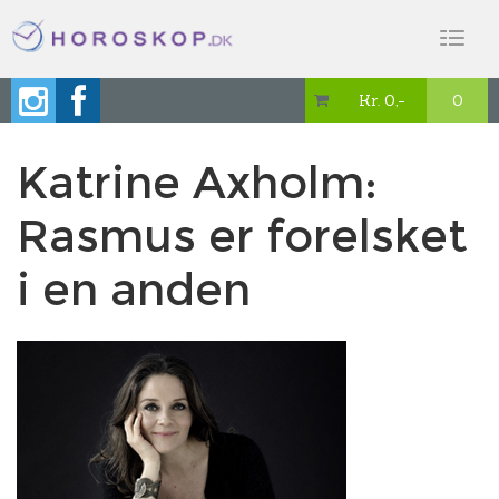
Toggl
naviga
Kr. 0,-
0

Katrine Axholm:
Rasmus er forelsket
i en anden