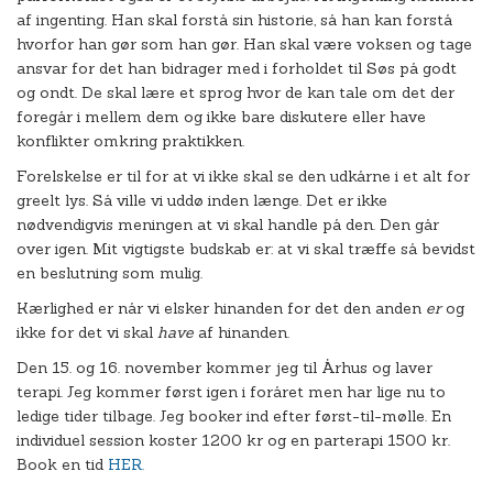
af ingenting. Han skal forstå sin historie, så han kan forstå
hvorfor han gør som han gør. Han skal være voksen og tage
ansvar for det han bidrager med i forholdet til Søs på godt
og ondt. De skal lære et sprog hvor de kan tale om det der
foregår i mellem dem og ikke bare diskutere eller have
konflikter omkring praktikken.
Forelskelse er til for at vi ikke skal se den udkårne i et alt for
greelt lys. Så ville vi uddø inden længe. Det er ikke
nødvendigvis meningen at vi skal handle på den. Den går
over igen. Mit vigtigste budskab er: at vi skal træffe så bevidst
en beslutning som mulig.
Kærlighed er når vi elsker hinanden for det den anden
er
og
ikke for det vi skal
have
af hinanden.
Den 15. og 16. november kommer jeg til Århus og laver
terapi. Jeg kommer først igen i foråret men har lige nu to
ledige tider tilbage. Jeg booker ind efter først-til-mølle. En
individuel session koster 1200 kr og en parterapi 1500 kr.
Book en tid
HER.