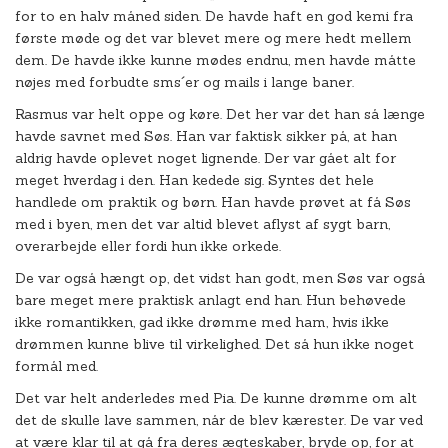
for to en halv måned siden. De havde haft en god kemi fra
første møde og det var blevet mere og mere hedt mellem
dem. De havde ikke kunne mødes endnu, men havde måtte
nøjes med forbudte sms´er og mails i lange baner.
Rasmus var helt oppe og køre. Det her var det han så længe
havde savnet med Søs. Han var faktisk sikker på, at han
aldrig havde oplevet noget lignende. Der var gået alt for
meget hverdag i den. Han kedede sig. Syntes det hele
handlede om praktik og børn. Han havde prøvet at få Søs
med i byen, men det var altid blevet aflyst af sygt barn,
overarbejde eller fordi hun ikke orkede.
De var også hængt op, det vidst han godt, men Søs var også
bare meget mere praktisk anlagt end han. Hun behøvede
ikke romantikken, gad ikke drømme med ham, hvis ikke
drømmen kunne blive til virkelighed. Det så hun ikke noget
formål med.
Det var helt anderledes med Pia. De kunne drømme om alt
det de skulle lave sammen, når de blev kærester. De var ved
at være klar til at gå fra deres ægteskaber, bryde op, for at