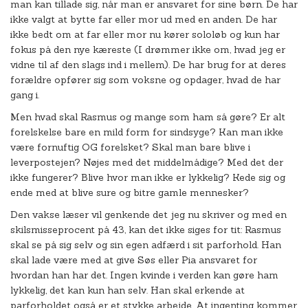
man kan tillade sig, når man er ansvaret for sine børn. De har
ikke valgt at bytte far eller mor ud med en anden. De har
ikke bedt om at far eller mor nu kører sololøb og kun har
fokus på den nye kæreste (I drømmer ikke om, hvad jeg er
vidne til af den slags ind i mellem). De har brug for at deres
forældre opfører sig som voksne og opdager, hvad de har
gang i.
Men hvad skal Rasmus og mange som ham så gøre? Er alt
forelskelse bare en mild form for sindsyge? Kan man ikke
være fornuftig OG forelsket? Skal man bare blive i
leverpostejen? Nøjes med det middelmådige? Med det der
ikke fungerer? Blive hvor man ikke er lykkelig? Kede sig og
ende med at blive sure og bitre gamle mennesker?
Den vakse læser vil genkende det jeg nu skriver og med en
skilsmisseprocent på 43, kan det ikke siges for tit: Rasmus
skal se på sig selv og sin egen adfærd i sit parforhold. Han
skal lade være med at give Søs eller Pia ansvaret for
hvordan han har det. Ingen kvinde i verden kan gøre ham
lykkelig, det kan kun han selv. Han skal erkende at
parforholdet også er et stykke arbejde. At ingenting kommer