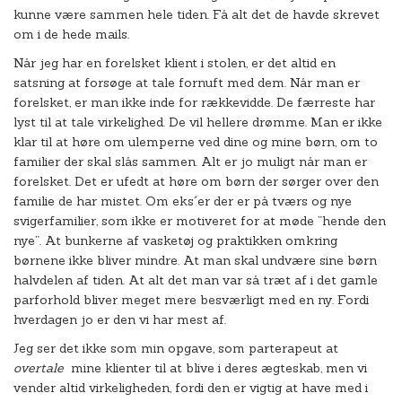
kunne være sammen hele tiden. Få alt det de havde skrevet
om i de hede mails.
Når jeg har en forelsket klient i stolen, er det altid en
satsning at forsøge at tale fornuft med dem. Når man er
forelsket, er man ikke inde for rækkevidde. De færreste har
lyst til at tale virkelighed. De vil hellere drømme. Man er ikke
klar til at høre om ulemperne ved dine og mine børn, om to
familier der skal slås sammen. Alt er jo muligt når man er
forelsket. Det er ufedt at høre om børn der sørger over den
familie de har mistet. Om eks´er der er på tværs og nye
svigerfamilier, som ikke er motiveret for at møde ”hende den
nye”. At bunkerne af vasketøj og praktikken omkring
børnene ikke bliver mindre. At man skal undvære sine børn
halvdelen af tiden. At alt det man var så træt af i det gamle
parforhold bliver meget mere besværligt med en ny. Fordi
hverdagen jo er den vi har mest af.
Jeg ser det ikke som min opgave, som parterapeut at
overtale
mine klienter til at blive i deres ægteskab, men vi
vender altid virkeligheden, fordi den er vigtig at have med i