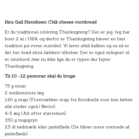
Kira Gall Henriksen: Chili cheese cornbread
Er du traditionel omkring Thanksgiving? Det er jeg. Jeg har
boet 2 år i USA og derfor er Thanksgiving blevet en fast
tradition på vores matrikel. Vi laver altid kalkun og os så er
det her brød altså lækkert tilbehør. Det er også velegnet til
et ostebord, hvis nu ikke lige du er typen der fejrer
Thanksgiving.
Til 10 -12 personer skal du bruge:
75 g smør
2 mellemstore løg
140 g majs (Foretrækker majs fra Bonduelle som kan købes
alle steder også i Netto)
4-5 æg (Alt efter størrelsen)
350 g majsgryn
2,5 dl sødmælk eller piskefløde (De bliver mere cremede af
piskefløde)