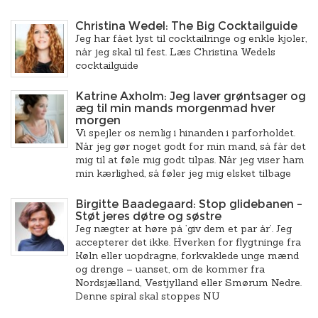
Christina Wedel: The Big Cocktailguide
Jeg har fået lyst til cocktailringe og enkle kjoler,
når jeg skal til fest. Læs Christina Wedels
cocktailguide
Katrine Axholm: Jeg laver grøntsager og
æg til min mands morgenmad hver
morgen
Vi spejler os nemlig i hinanden i parforholdet.
Når jeg gør noget godt for min mand, så får det
mig til at føle mig godt tilpas. Når jeg viser ham
min kærlighed, så føler jeg mig elsket tilbage
Birgitte Baadegaard: Stop glidebanen –
Støt jeres døtre og søstre
Jeg nægter at høre på ’giv dem et par år’. Jeg
accepterer det ikke. Hverken for flygtninge fra
Køln eller uopdragne, forkvaklede unge mænd
og drenge – uanset, om de kommer fra
Nordsjælland, Vestjylland eller Smørum Nedre.
Denne spiral skal stoppes NU