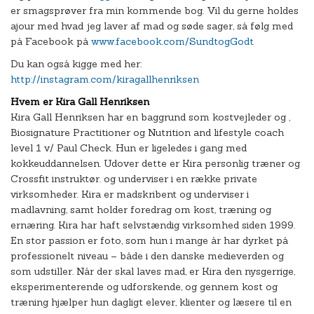
er smagsprøver fra min kommende bog. Vil du gerne holdes
ajour med hvad jeg laver af mad og søde sager, så følg med
på Facebook på
www.facebook.com/SundtogGodt
Du kan også kigge med her:
http://instagram.com/kiragallhenriksen
Hvem er Kira Gall Henriksen
Kira Gall Henriksen har en baggrund som kostvejleder og ,
Biosignature Practitioner og Nutrition and lifestyle coach
level 1 v/ Paul Check. Hun er ligeledes i gang med
kokkeuddannelsen. Udover dette er Kira personlig træner og
Crossfit instruktør. og underviser i en række private
virksomheder. Kira er madskribent og underviser i
madlavning, samt holder foredrag om kost, træning og
ernæring. Kira har haft selvstændig virksomhed siden 1999.
En stor passion er foto, som hun i mange år har dyrket på
professionelt niveau – både i den danske medieverden og
som udstiller. Når der skal laves mad, er Kira den nysgerrige,
eksperimenterende og udforskende, og gennem kost og
træning hjælper hun dagligt elever, klienter og læsere til en