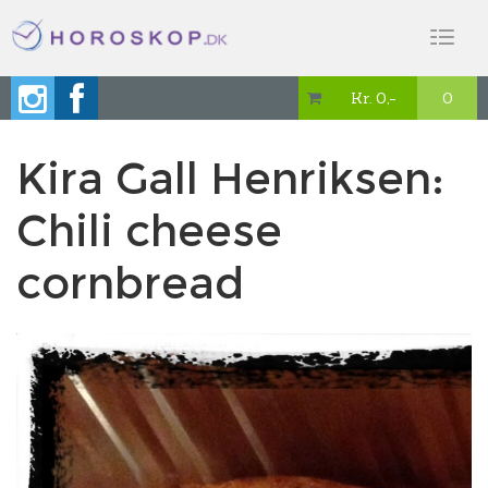
Toggl
naviga
Kr. 0,-
0

Kira Gall Henriksen:
Chili cheese
cornbread