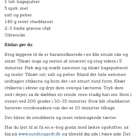
1 tsk. bagepulver
5 spsk. mel
salt og peber
140 g revet cheddarost
2-3 friske grønne chili
Olivenolie
Sådan gør du:
Steg løggene til de er karamelliserede i en lille smule olie og
smør. Tilsæt majs og resten af smørret og steg videre i 5
minutter. Pisk æg og mælk sammen og tilsæt bagepulveret
og melet. Tilsæt ost, salt og peber. Bland det hele sammen
undtagen chilierne og kom det i en smurt rund form. Skær
chilierne i skiver og drys dem ovenpå tærterne. Tryk dem
ned i dejen, så de dækkes en smule, men stadig kan ses. Kom i
ovnen ved 200 grader i 30-35 minutter. Strø lidt cheddarost
henover cornbreadene når der er 10 minutter tilbage.
Det bliver de smukkeste og mest velsmagende tærter.
Har du lyst til at få en e-bog gratis med lækre opskrifter, så
kig på
www.sundtoggodt.dk
og tilmeld dig ude i højre side. Det