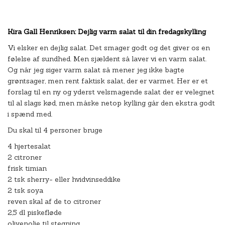
Kira Gall Henriksen: Dejlig varm salat til din fredagskylling
Vi elsker en dejlig salat. Det smager godt og det giver os en
følelse af sundhed. Men sjældent så laver vi en varm salat.
Og når jeg siger varm salat så mener jeg ikke bagte
grøntsager, men rent faktisk salat, der er varmet. Her er et
forslag til en ny og yderst velsmagende salat der er velegnet
til al slags kød, men måske netop kylling går den ekstra godt
i spænd med.
Du skal til 4 personer bruge
4 hjertesalat
2 citroner
frisk timian
2 tsk sherry- eller hvidvinseddike
2 tsk soya
reven skal af de to citroner
2,5 dl piskefløde
olivenolie til stegning