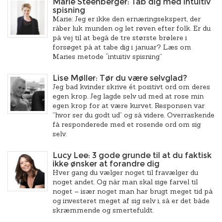
Marie Steenberger: Tab dig med intuitiv
spisning
Marie: Jeg er ikke den ernæringsekspert, der
råber luk munden og let røven efter folk. Er du
på vej til at begå de tre største brølere i
forsøget på at tabe dig i januar? Læs om
Maries metode “intuitiv spisning”
Lise Møller: Tør du være selvglad?
Jeg bad kvinder skrive ét positivt ord om deres
egen krop. Jeg lagde selv ud med at rose min
egen krop for at være kurvet. Responsen var
”hvor ser du godt ud” og så videre. Overraskende
få responderede med et rosende ord om sig
selv.
Lucy Lee: 3 gode grunde til at du faktisk
ikke ønsker at forandre dig
Hver gang du vælger noget til fravælger du
noget andet. Og når man skal sige farvel til
noget – især noget man har brugt meget tid på
og investeret meget af sig selv i, så er det både
skræmmende og smertefuldt.