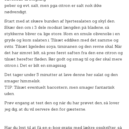
peber og evt. salt, men pga citron er salt nok ikke
nødvendigt.
Start med at skære bunden af hjertesalaten og skyl den.
Skær den om i 3 dele modsat længden på bladene, så
stykkerne bliver ca. lige store. Kom en smule olivenolie i en
gryde og kom salaten i. Tilsæt eddiken med det samme og
svits. Tilsæt ligeledes soya, timinanen og den revne skal. Når
det har simret lidt, så pres først saften fra den ene citron og
tilsæt herefter fløden. Rør godt og smag til og der skal mere
citron i. Det er lidt en smagssag.
Det tager under 5 minutter at lave denne her salat og den
smager himmelsk.
TIP: Tilsæt eventuelt bacontern, men smager fantastisk
uden.
Prøv engang at test den og når du har prøvet den, så lover
jeg dig, at du vil servere den for gæsterne.
Har du lyst til at få en e-bog gratis med lækre opskrifter, så