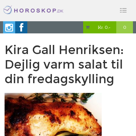
Toggl
naviga
Kr. 0,-
0

Kira Gall Henriksen:
Dejlig varm salat til
din fredagskylling