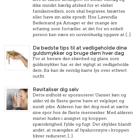
ikke mindst kærlig afsked for et elsket
familiemedlem, som skal begraves, bisættes
eller have sin aske spredt. Hos Lavendla
Bedemand på Amager er der mange års
erfaring, som fortæller, at det for en enkelt
person kan være en uoverskuelig opgave at […]
De bedste tips til at vedligeholde dine
guldsmykker og bruge dem hver dag
For at bevare den skønhed og glans, som
guldsmykker har, er det vigtigt at vedligeholde
dem. Så kan de nemlig kaste lys over ethvert
outfit.
Revitaliser dig selv
Dette indhold er sponsoreret Uanset køn og
alder vil de fleste gerne have et velplejet og
sundt ydre. Alderen har det dog med at sætte
sine spor hos de fleste mennesker. Med alderen
mister huden i ansigtet og kroppen
spændstighed, fylde og fugt. Det skyldes blandt
andet, at mængden af hyaluronsyre i kroppen
bliver reduceret, […]