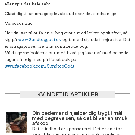
eller spis det hele selv.
Glæd dig til en smagsoplevelse ud over det sædvanlige.
Velbekomme!
Har du lyst til at få en e-bog gratis med lækre opskrifter, så
kig på
www.Sundtoggodt.dk
og tilmeld dig ude i højre side. Det
er smagsprøver fra min kommende bog.
Vil du gerne holdes ajour med hvad jeg laver af mad og søde
sager, så følg med på Facebook på
www.facebook.com/SundtogGodt
KVINDETID ARTIKLER
Din bedemand hjælper dig trygt i mål
med begravelsen, så det bliver en smuk
afsked
Dette indhold er sponsoreret Det er en stor
ære at kunne arrangere en smuk, værdig og