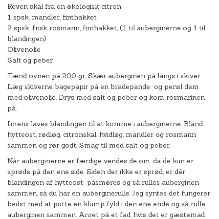
Reven skal fra en økologisk citron
1 spsk. mandler, finthakket
2 spsk. frisk rosmarin, finthakket, (1 til auberginerne og 1 til
blandingen)
Olivenolie
Salt og peber
Tænd ovnen på 200 gr. Skær auberginen på langs i skiver.
Læg skiverne bagepapir på en bradepande og pensl dem
med olivenolie. Drys med salt og peber og kom rosmarinen
på.
Imens laves blandingen til at komme i auberginerne. Bland
hytteost, rødløg, citronskal, hvidløg, mandler og rosmarin
sammen og rør godt. Smag til med salt og peber.
Når auberginerne er færdige vendes de om, da de kun er
sprøde på den ene side. Siden der ikke er sprød, er dér
blandingen af hytteost påsmøres og så rulles auberginen
sammen, så du har en auberginerulle. Jeg syntes det fungerer
bedst med at putte en klump fyld i den ene ende og så rulle
auberginen sammen. Anret på et fad, hvis det er gæstemad