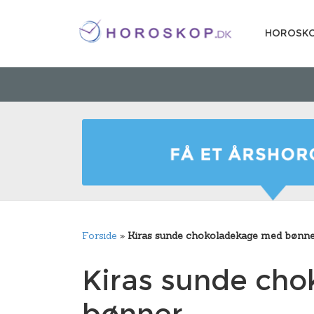
HOROSK
Forside
»
Kiras sunde chokoladekage med bønn
Kiras sunde ch
bønner