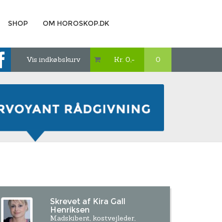
SHOP
OM HOROSKOP.DK
Vis indkøbskurv
Kr. 0,-
0

Skrevet af Kira Gall
Henriksen
Madskibent, kostvejleder,