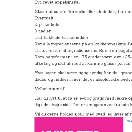
Evt. revet appelsinskal.
Glasur af sukrin flormelis eller almindelig flormel
Eventuelt:
¼ piskefløde
3 dadler
Lidt hakkede hasselnødder
Kør alle ingredienserne på en køkkenmaskine. Sta
Tilsæt resten af ingredienserne. Kom i en bagef
Kom bageformen i en 175 grader varm ovn i 25-35 m
afkøling og slut af med at komme glasur på, når 
Hvis kagen skal være rigtig syndig, kan du lige
dadler og nødder i, men det er absolut ikke nødve
Velbekomme 
Har du lyst til at få en e-bog gratis med lækre o
dig ude i højre side. Det er smagsprøver fra mi
Vil du gerne holdes ajour med hvad jeg laver af
ww