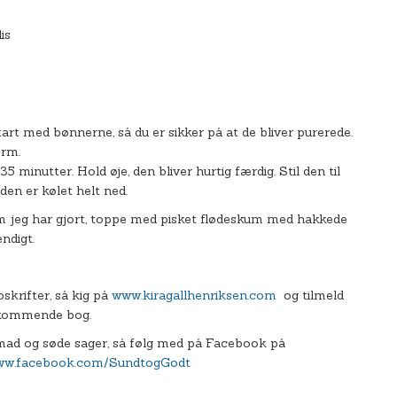
is
rt med bønnerne, så du er sikker på at de bliver purerede.
orm.
inutter. Hold øje, den bliver hurtig færdig. Stil den til
den er kølet helt ned.
som jeg har gjort, toppe med pisket flødeskum med hakkede
ndigt.
pskrifter, så kig på
www.kiragallhenriksen.com
og tilmeld
n kommende bog.
 mad og søde sager, så følg med på Facebook på
w.facebook.com/SundtogGodt