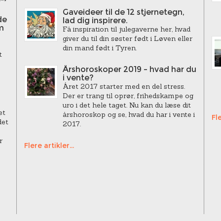
Gaveideer til de 12 stjernetegn,
de
lad dig inspirere.
m
Få inspiration til julegaverne her, hvad
giver du til din søster født i Løven eller
din mand født i Tyren.
t
Årshoroskoper 2019 – hvad har du
i vente?
Året 2017 starter med en del stress.
Der er trang til oprør, frihedskampe og
uro i det hele taget. Nu kan du læse dit
et
årshoroskop og se, hvad du har i vente i
Fle
det
2017.
r
Flere artikler...