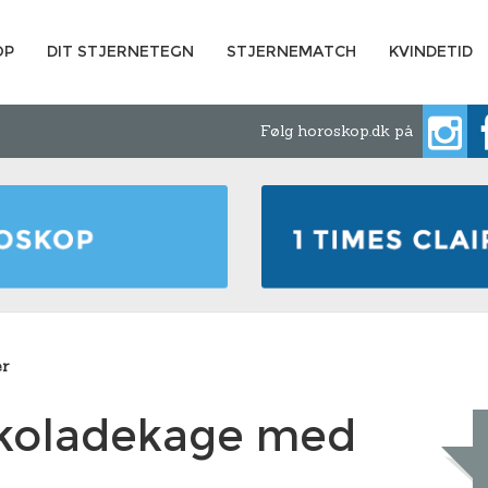
OP
DIT STJERNETEGN
STJERNEMATCH
KVINDETID
Følg horoskop.dk på
er
okoladekage med