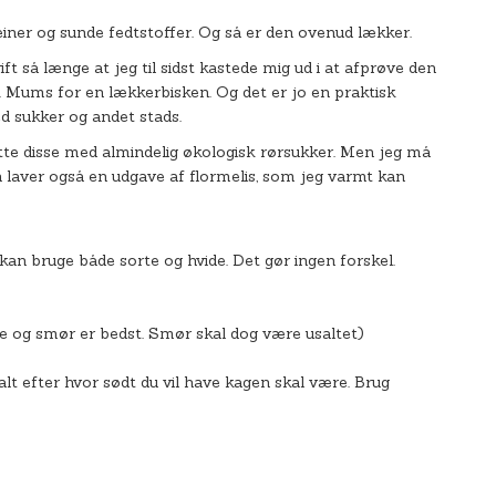
teiner og sunde fedtstoffer. Og så er den ovenud lækker.
 så længe at jeg til sidst kastede mig ud i at afprøve den
. Mums for en lækkerbisken. Og det er jo en praktisk
d sukker og andet stads.
statte disse med almindelig økologisk rørsukker. Men jeg må
in laver også en udgave af flormelis, som jeg varmt kan
an bruge både sorte og hvide. Det gør ingen forskel.
lie og smør er bedst. Smør skal dog være usaltet)
 alt efter hvor sødt du vil have kagen skal være. Brug