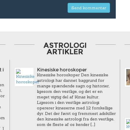
ASTROLOGI
ARTIKLER
 i
Kinesiske horoskoper
Kinesiske horoskoper Den kinesiske
astrologi har dannet baggrund for
en
mange spændende sagn og historier,
,
ligesom den vestlige, og det er en
for
meget vigtig del af Kinas kultur.
Ligesom i den vestlige astrologi
e
opererer kineserne med 12 forskellige
dyr. Det der først og fremmest adskiller
som
den kinesiske astrologi fra den vestlige,
som de fleste af os kender […]
…]