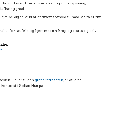
old til mad, lider af overspisning, underspisning,
adafhængighed.
ælpe dig selv ud af et svært forhold til mad. At få et frit
 til for at føle sig hjemme i sin krop og sætte sig selv
andre.
en
!
lsen – eller til den
gratis introaften
, er du altid
il kontoret i Sofias Hus på: