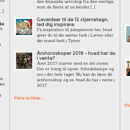
som
den kinesiske astrologi fra den vestlige,
som de fleste af os kender […]
…]
Gaveideer til de 12 stjernetegn,
de
lad dig inspirere.
m
Få inspiration til julegaverne her, hvad
giver du til din søster født i Løven eller
din mand født i Tyren.
t
Årshoroskoper 2019 – hvad har du
i vente?
Året 2017 starter med en del stress.
Der er trang til oprør, frihedskampe og
uro i det hele taget. Nu kan du læse dit
et
årshoroskop og se, hvad du har i vente i
det
2017.
r
Flere artikler...
Fle