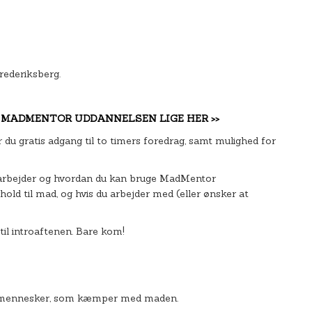
rederiksberg.
Å MADMENTOR UDDANNELSEN LIGE HER >>
 du gratis adgang til to timers foredrag, samt mulighed for
 arbejder og hvordan du kan bruge MadMentor
old til mad, og hvis du arbejder med (eller ønsker at
til introaftenen. Bare kom!
e mennesker, som kæmper med maden.