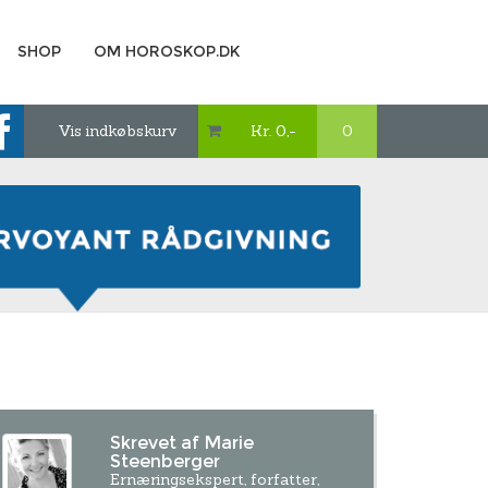
SHOP
OM HOROSKOP.DK
Vis indkøbskurv
Kr. 0,-
0

Skrevet af Marie
Steenberger
Ernæringsekspert, forfatter,