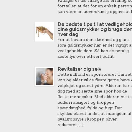
Amager er der mange års erfaring, 
fortæller, at det for en enkelt person
kan være en uoverskuelig opgave at [
De bedste tips til at vedligehol
dine guldsmykker og bruge de
hver dag
For at bevare den skønhed og glans,
som guldsmykker har, er det vigtigt a
vedligeholde dem. Så kan de nemlig
kaste lys over ethvert outfit.
Revitaliser dig selv
Dette indhold er sponsoreret Uanset
køn og alder vil de fleste gerne have 
velplejet og sundt ydre. Alderen har 
dog med at sætte sine spor hos de
fleste mennesker. Med alderen miste
huden i ansigtet og kroppen
spændstighed, fylde og fugt. Det
skyldes blandt andet, at mængden af
hyaluronsyre i kroppen bliver
reduceret, […]