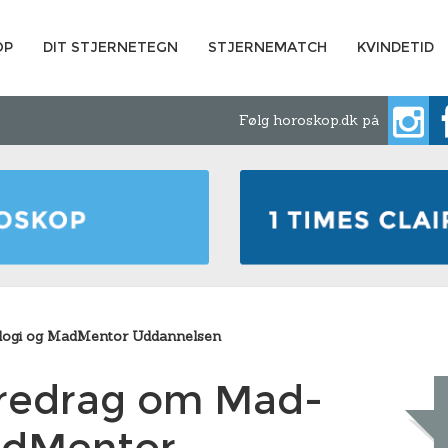
OP
DIT STJERNETEGN
STJERNEMATCH
KVINDETID
Følg horoskop.dk på
ologi og MadMentor Uddannelsen
foredrag om Mad-
adMentor