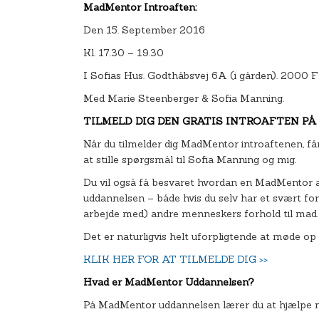
MadMentor Introaften:
Den 15. September 2016
Kl. 17.30 – 19.30
I Sofias Hus. Godthåbsvej 6A (i gården). 2000 F
Med Marie Steenberger & Sofia Manning.
TILMELD DIG DEN GRATIS INTROAFTEN P
Når du tilmelder dig MadMentor introaftenen, får
at stille spørgsmål til Sofia Manning og mig.
Du vil også få besvaret hvordan en MadMentor
uddannelsen – både hvis du selv har et svært forh
arbejde med) andre menneskers forhold til mad.
Det er naturligvis helt uforpligtende at møde op 
KLIK HER FOR AT TILMELDE DIG >>
Hvad er MadMentor Uddannelsen?
På MadMentor uddannelsen lærer du at hjælp