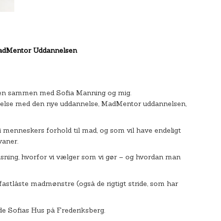
MadMentor Uddannelsen
 aften sammen med Sofia Manning og mig.
indelse med den nye uddannelse, MadMentor uddannelsen,
t i menneskers forhold til mad, og som vil have endeligt
vaner.
 spisning, hvorfor vi vælger som vi gør – og hvordan man
stlåste madmønstre (også de rigtigt stride, som har
de Sofias Hus på Frederiksberg.