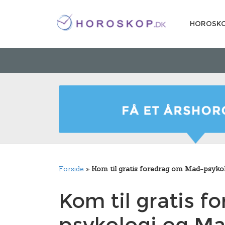
HOROSK
Forside
»
Kom til gratis foredrag om Mad-psyk
Kom til gratis 
psykologi og M