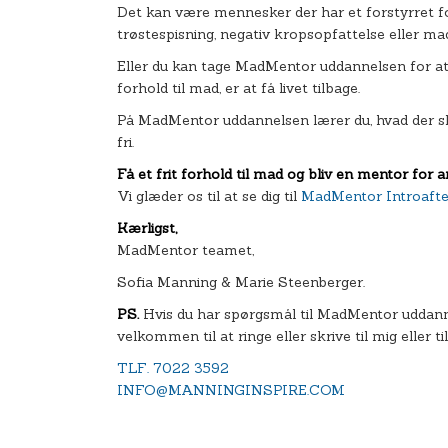
Det kan være mennesker der har et forstyrret forh
trøstespisning, negativ kropsopfattelse eller m
Eller du kan tage MadMentor uddannelsen for at hj
forhold til mad, er at få livet tilbage.
På MadMentor uddannelsen lærer du, hvad der skal
fri.
Få et frit forhold til mad og bliv en mentor for 
Vi glæder os til at se dig til
MadMentor Introaft
Kærligst,
MadMentor teamet,
Sofia Manning & Marie Steenberger.
PS.
Hvis du har spørgsmål til MadMentor uddanne
velkommen til at ringe eller skrive til mig eller t
TLF. 7022 3592
INFO@MANNINGINSPIRE.COM