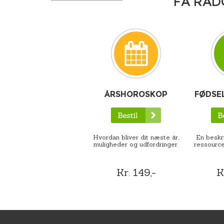
FÅ RÅD
ÅRSHOROSKOP
FØDSE
Hvordan bliver dit næste år,
En beskri
muligheder og udfordringer.
ressource
Kr. 149,-
K