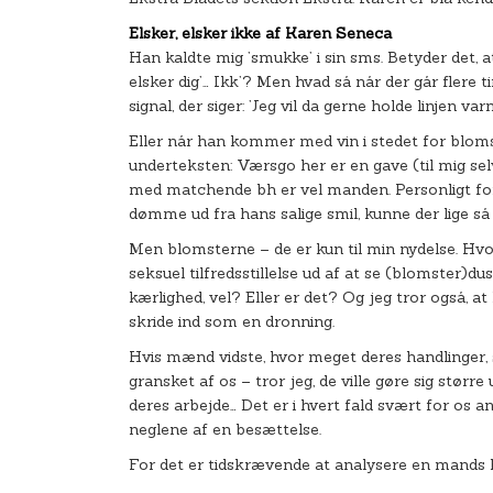
Elsker, elsker ikke a
f Karen Seneca
Han kaldte mig ’smukke’ i sin sms. Betyder det,
elsker dig’… Ikk’? Men hvad så når der går flere ti
signal, der siger: ’Jeg vil da gerne holde linjen va
Eller når han kommer med vin i stedet for bloms
underteksten: Værsgo her er en gave (til mig selv
med matchende bh er vel manden. Personligt fore
dømme ud fra hans salige smil, kunne der lige så g
Men blomsterne – de er kun til min nydelse. Hv
seksuel tilfredsstillelse ud af at se (blomster)du
kærlighed, vel? Eller er det? Og jeg tror også, at
skride ind som en dronning.
Hvis mænd vidste, hvor meget deres handlinger, s
gransket af os – tror jeg, de ville gøre sig større
deres arbejde… Det er i hvert fald svært for os an
neglene af en besættelse.
For det er tidskrævende at analysere en mands