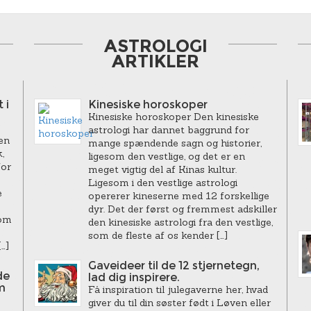
ASTROLOGI
ARTIKLER
 i
Kinesiske horoskoper
Kinesiske horoskoper Den kinesiske
astrologi har dannet baggrund for
en
mange spændende sagn og historier,
,
ligesom den vestlige, og det er en
for
meget vigtig del af Kinas kultur.
Ligesom i den vestlige astrologi
e
opererer kineserne med 12 forskellige
dyr. Det der først og fremmest adskiller
som
den kinesiske astrologi fra den vestlige,
som de fleste af os kender […]
…]
Gaveideer til de 12 stjernetegn,
de
lad dig inspirere.
m
Få inspiration til julegaverne her, hvad
giver du til din søster født i Løven eller