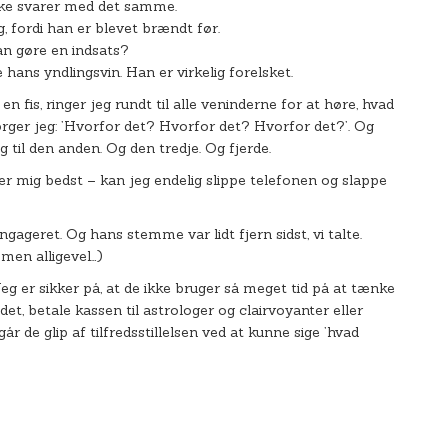
ikke svarer med det samme.
g, fordi han er blevet brændt før.
han gøre en indsats?
 hans yndlingsvin. Han er virkelig forelsket.
n fis, ringer jeg rundt til alle veninderne for at høre, hvad
er jeg: ’Hvorfor det? Hvorfor det? Hvorfor det?’. Og
eg til den anden. Og den tredje. Og fjerde.
ser mig bedst – kan jeg endelig slippe telefonen og slappe
gageret. Og hans stemme var lidt fjern sidst, vi talte.
 men alligevel…)
Jeg er sikker på, at de ikke bruger så meget tid på at tænke
t, betale kassen til astrologer og clairvoyanter eller
år de glip af tilfredsstillelsen ved at kunne sige ’hvad