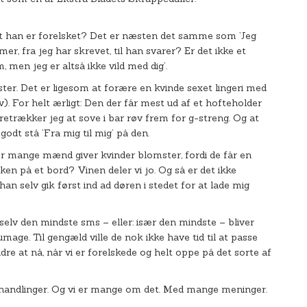
 at han er forelsket? Det er næsten det samme som ’Jeg
mer, fra jeg har skrevet, til han svarer? Er det ikke et
rm, men jeg er altså ikke vild med dig’.
ter. Det er ligesom at forære en kvinde sexet lingeri med
). For helt ærligt: Den der får mest ud af et hofteholder
trækker jeg at sove i bar røv frem for g-streng. Og at
odt stå ’Fra mig til mig’ på den.
or mange mænd giver kvinder blomster, fordi de får en
sken på et bord? Vinen deler vi jo. Og så er det ikke
 han selv gik først ind ad døren i stedet for at lade mig
elv den mindste sms – eller: især den mindste – bliver
 umage. Til gengæld ville de nok ikke have tid til at passe
dre at nå, når vi er forelskede og helt oppe på det sorte af
 handlinger. Og vi er mange om det. Med mange meninger.