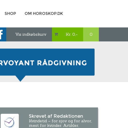
SHOP
OM HOROSKOP.DK
Vis indkøbskurv
Kr. 0,-
0

Skrevet af Redaktionen
Kvindetid – for sjov og for alvor,
mest for kvinder. Artikler,