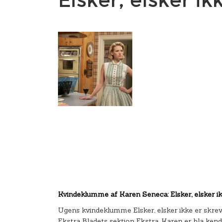
Kvindeklumme af Karen Seneca: Elsker, elsker ik
Ugens kvindeklumme Elsker, elsker ikke er skreve
Ekstra Bladets sektion Ekstra. Karen er bla ken