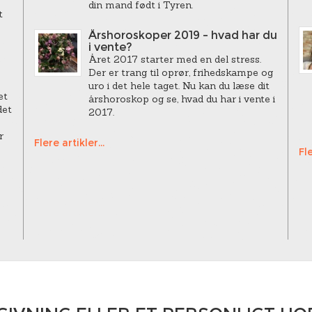
din mand født i Tyren.
t
Årshoroskoper 2019 – hvad har du
i vente?
Året 2017 starter med en del stress.
Der er trang til oprør, frihedskampe og
uro i det hele taget. Nu kan du læse dit
et
årshoroskop og se, hvad du har i vente i
det
2017.
r
Flere artikler...
Fle