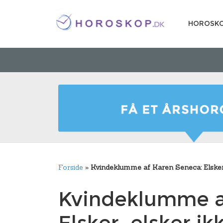
HOROSK
Forside
»
Kvindeklumme af Karen Seneca: Elsker,
Kvindeklumme a
Elsker, elsker ik