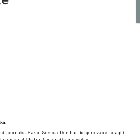
ke.
t journalist Karen Seneca. Den har tidligere været bragt i
dt som en af Ekstra Bladets Skrappeduller.