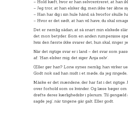
– Hold kæft, hvor er han selvcentreret, at han 
– Jeg tror, at han elsker dig, men ikke tør åbne si
– Han har dig i sin hule hånd, så hvorfor skulle 
– Hvor er det sødt, at han vil have, du skal smage
Det er nemlig sådan, at så snart min elskede slår e
det mon betyder. Som en anden rumpenisse spørg
hvis den første ikke svarer det, hun skal, ringer j
Når det rigtige svar er i land – det svar som pas
af: ’Han elsker mig, det siger Anja selv’.
(Eller gør han? Lone synes nemlig, han virker uen
Godt nok sad han midt i et møde, da jeg ringede,
Måske er det mændene, der har fat i det rigtige. 
over forhold som os kvinder. Og læse bøger om de
drøfte deres kærlighedsliv i plenum. Til gengæld g
sagde jeg’, når tingene går galt. Eller godt.