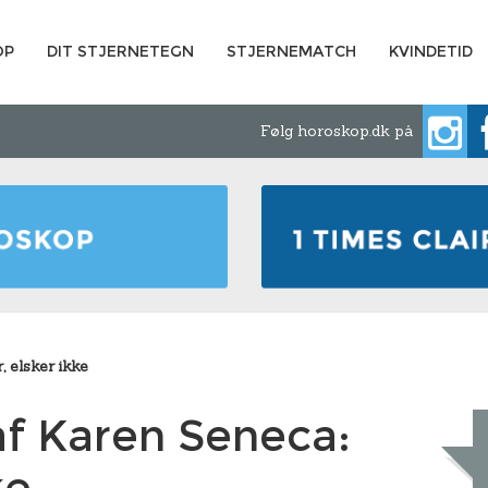
OP
DIT STJERNETEGN
STJERNEMATCH
KVINDETID
Følg horoskop.dk på
 elsker ikke
f Karen Seneca:
ke