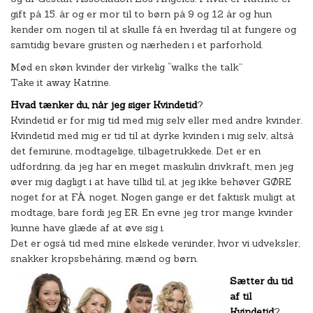
gift på 15. år og er mor til to børn på 9 og 12 år og hun
kender om nogen til at skulle få en hverdag til at fungere og
samtidig bevare gnisten og nærheden i et parforhold.
Mød en skøn kvinder der virkelig “walks the talk”
Take it away Katrine.
Hvad tænker du, når jeg siger Kvindetid
?
Kvindetid er for mig tid med mig selv eller med andre kvinder.
Kvindetid med mig er tid til at dyrke kvinden i mig selv, altså
det feminine, modtagelige, tilbagetrukkede. Det er en
udfordring, da jeg har en meget maskulin drivkraft, men jeg
øver mig dagligt i at have tillid til, at jeg ikke behøver GØRE
noget for at FÅ noget. Nogen gange er det faktisk muligt at
modtage, bare fordi jeg ER. En evne jeg tror mange kvinder
kunne have glæde af at øve sig i.
Det er også tid med mine elskede veninder, hvor vi udveksler,
snakker kropsbehåring, mænd og børn.
Sætter du tid
af til
Kvindetid
?