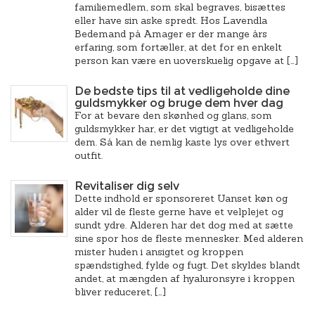
familiemedlem, som skal begraves, bisættes
eller have sin aske spredt. Hos Lavendla
Bedemand på Amager er der mange års
erfaring, som fortæller, at det for en enkelt
person kan være en uoverskuelig opgave at […]
De bedste tips til at vedligeholde dine
guldsmykker og bruge dem hver dag
For at bevare den skønhed og glans, som
guldsmykker har, er det vigtigt at vedligeholde
dem. Så kan de nemlig kaste lys over ethvert
outfit.
Revitaliser dig selv
Dette indhold er sponsoreret Uanset køn og
alder vil de fleste gerne have et velplejet og
sundt ydre. Alderen har det dog med at sætte
sine spor hos de fleste mennesker. Med alderen
mister huden i ansigtet og kroppen
spændstighed, fylde og fugt. Det skyldes blandt
andet, at mængden af hyaluronsyre i kroppen
bliver reduceret, […]