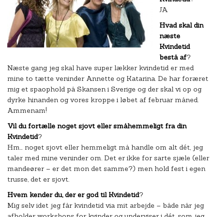
JA
Hvad skal din
næste
Kvindetid
bestå af
?
Næste gang jeg skal have super lækker kvindetid er med
mine to tætte veninder Annette og Katarina. De har foræret
mig et spaophold på Skansen i Sverige og der skal vi op og
dyrke hinanden og vores kroppe i løbet af februar måned.
Ammenam!
Vil du fortælle noget sjovt eller småhemmeligt fra din
Kvindetid
?
Hm… noget sjovt eller hemmeligt må handle om alt dét, jeg
taler med mine veninder om. Det er ikke for sarte sjæle (eller
mandeører – er det mon det samme?) men hold fest i egen
trusse, det er sjovt.
Hvem kender du, der er god til Kvindetid
?
Mig selv idet jeg får kvindetid via mit arbejde – både når jeg
afholder workshops for kvinder og underviser i dét, som jeg