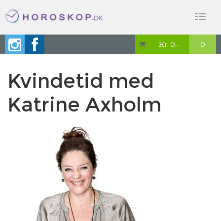
Toggl
naviga
Kr. 0,-
0

Kvindetid med
Katrine Axholm