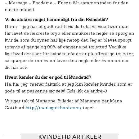
– Massage – Foddame – Frisør. Alt sammen inden for den
næste måned.
Vi du afsløre noget hemmeligt fra din Kvindetid?
Hmm – jeg har et godt råd! Hvis du f.eks vil vide, hvor man
får lavet de lækreste bryn eller smukkeste negle, så spørg en
kvinde, som du synes har lige netop det. Jeg er blevet spurgt
tonsvis af gange og 99% af gangene på toilettet! Ved ikke
lige hvad der sker for kvinder, når de er på offentlige toiletter,
så spørger de: om hvem laver dine negle eller hvem ordner
dit hår osv.
Hvem kender du der er god til Kvindetid?
Ha, ha, jeg mener faktisk, at jeg kun kender kvinder, som er
gode til at påskønne sig selv! Gids ikk de andre:-)
Vi siger tak til Marianne. Billedet af Marianne har Maria
Gotthard
http://mariagotthard.com/
taget.
KVINDETID ARTIKLER