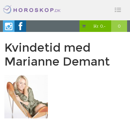
Toggl
naviga
Kr. 0,-
0

Kvindetid med
Marianne Demant