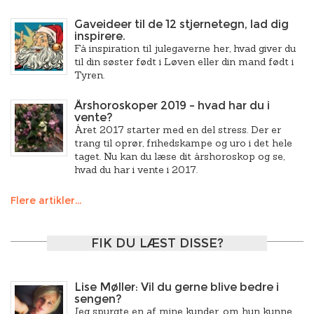
Gaveideer til de 12 stjernetegn, lad dig
inspirere.
Få inspiration til julegaverne her, hvad giver du
til din søster født i Løven eller din mand født i
Tyren.
Årshoroskoper 2019 – hvad har du i
vente?
Året 2017 starter med en del stress. Der er
trang til oprør, frihedskampe og uro i det hele
taget. Nu kan du læse dit årshoroskop og se,
hvad du har i vente i 2017.
Flere artikler...
FIK DU LÆST DISSE?
Lise Møller: Vil du gerne blive bedre i
sengen?
Jeg spurgte en af mine kunder, om hun kunne