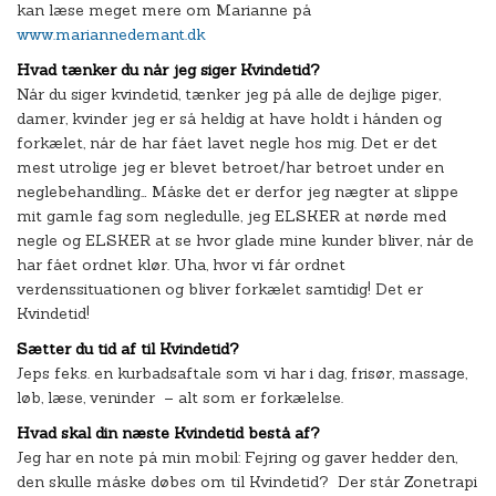
kan læse meget mere om Marianne på
www.mariannedemant.dk
Hvad tænker du når jeg siger Kvindetid?
Når du siger kvindetid, tænker jeg på alle de dejlige piger,
damer, kvinder jeg er så heldig at have holdt i hånden og
forkælet, når de har fået lavet negle hos mig. Det er det
mest utrolige jeg er blevet betroet/har betroet under en
neglebehandling… Måske det er derfor jeg nægter at slippe
mit gamle fag som negledulle, jeg ELSKER at nørde med
negle og ELSKER at se hvor glade mine kunder bliver, når de
har fået ordnet klør. Uha, hvor vi får ordnet
verdenssituationen og bliver forkælet samtidig! Det er
Kvindetid!
Sætter du tid af til Kvindetid?
Jeps feks. en kurbadsaftale som vi har i dag, frisør, massage,
løb, læse, veninder – alt som er forkælelse.
Hvad skal din næste Kvindetid bestå af?
Jeg har en note på min mobil: Fejring og gaver hedder den,
den skulle måske døbes om til Kvindetid? Der står Zonetrapi