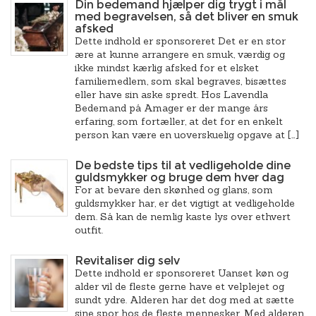
Din bedemand hjælper dig trygt i mål
med begravelsen, så det bliver en smuk
afsked
Dette indhold er sponsoreret Det er en stor
ære at kunne arrangere en smuk, værdig og
ikke mindst kærlig afsked for et elsket
familiemedlem, som skal begraves, bisættes
eller have sin aske spredt. Hos Lavendla
Bedemand på Amager er der mange års
erfaring, som fortæller, at det for en enkelt
person kan være en uoverskuelig opgave at […]
De bedste tips til at vedligeholde dine
guldsmykker og bruge dem hver dag
For at bevare den skønhed og glans, som
guldsmykker har, er det vigtigt at vedligeholde
dem. Så kan de nemlig kaste lys over ethvert
outfit.
Revitaliser dig selv
Dette indhold er sponsoreret Uanset køn og
alder vil de fleste gerne have et velplejet og
sundt ydre. Alderen har det dog med at sætte
sine spor hos de fleste mennesker. Med alderen