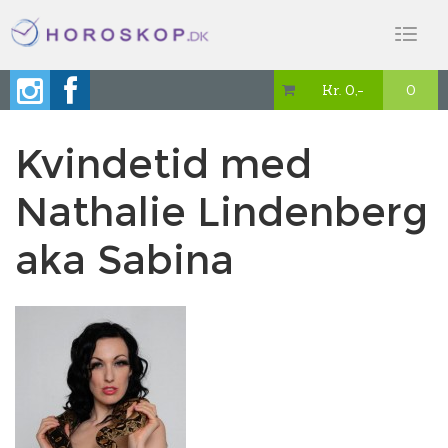
Toggl
naviga
Kr. 0,-
0

Kvindetid med
Nathalie Lindenberg
aka Sabina