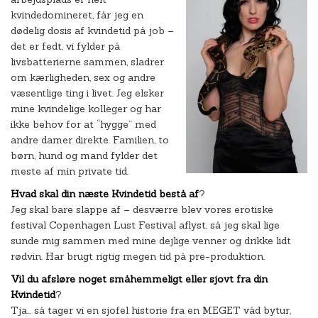
kvindedomineret, får jeg en
dødelig dosis af kvindetid på job –
det er fedt, vi fylder på
livsbatterierne sammen, sladrer
om kærligheden, sex og andre
væsentlige ting i livet. Jeg elsker
mine kvindelige kolleger og har
ikke behov for at “hygge” med
andre damer direkte. Familien, to
børn, hund og mand fylder det
meste af min private tid.
Hvad skal din næste Kvindetid bestå af
?
Jeg skal bare slappe af – desværre blev vores erotiske
festival Copenhagen Lust Festival aflyst, så jeg skal lige
sunde mig sammen med mine dejlige venner og drikke lidt
rødvin. Har brugt rigtig megen tid på pre-produktion.
Vil du afsløre noget småhemmeligt eller sjovt fra din
Kvindetid
?
Tja… så tager vi en sjofel historie fra en MEGET våd bytur,