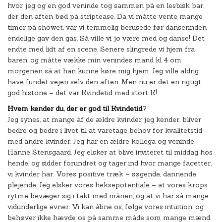
hvor jeg og en god veninde tog sammen på en lesbisk bar,
der den aften bød på striptease. Da vi måtte vente mange
timer på showet, var vi temmelig berusede før danserinden
endelige gav den gas. Så ville vi jo være med og danse! Det
endte med lidt af en scene. Senere slingrede vi hjem fra
baren, og måtte vække min venindes mand kl 4 om
morgenen så at han kunne køre mig hjem. Jeg ville aldrig
have fundet vejen selv den aften. Men nu er det en rigtigt
god historie – det var Kvindetid med stort K!
Hvem kender du, der er god til Kvindetid
?
Jeg synes, at mange af de ældre kvinder jeg kender, bliver
bedre og bedre i livet til at varetage behov for kvalitetstid
med andre kvinder. Jeg har en ældre kollega og veninde
Hanne Stensgaard. Jeg elsker at blive inviteret til middag hos
hende, og sidder forundret og tager ind hvor mange facetter,
vi kvinder har. Vores positive træk – søgende, dannende,
plejende. Jeg elsker vores heksepotentiale – at vores krops
rytme bevæger sig i takt med månen, og at vi har så mange
vidunderlige evner. Vi kan åbne os, følge vores intuition, og
behøver ikke hævde os på samme måde som mange mænd.