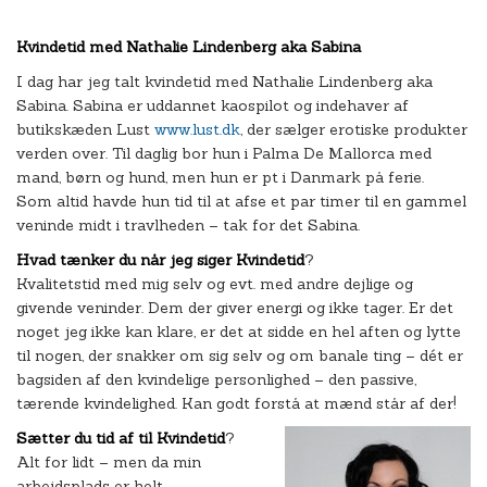
Kvindetid med Nathalie Lindenberg aka Sabina
I dag har jeg talt kvindetid med Nathalie Lindenberg aka
Sabina. Sabina er uddannet kaospilot og indehaver af
butikskæden Lust
www.lust.dk
, der sælger erotiske produkter
verden over. Til daglig bor hun i Palma De Mallorca med
mand, børn og hund, men hun er pt i Danmark på ferie.
Som altid havde hun tid til at afse et par timer til en gammel
veninde midt i travlheden – tak for det Sabina.
Hvad tænker du når jeg siger Kvindetid
?
Kvalitetstid med mig selv og evt. med andre dejlige og
givende veninder. Dem der giver energi og ikke tager. Er det
noget jeg ikke kan klare, er det at sidde en hel aften og lytte
til nogen, der snakker om sig selv og om banale ting – dét er
bagsiden af den kvindelige personlighed – den passive,
tærende kvindelighed. Kan godt forstå at mænd står af der!
Sætter du tid af til Kvindetid
?
Alt for lidt – men da min
arbejdsplads er helt