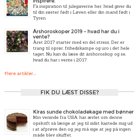
inspirere.
Få inspiration til julegaverne her, hvad giver du
til din søster født i Løven eller din mand født i
Tyren.
Årshoroskoper 2019 – hvad har du i
vente?
Året 2017 starter med en del stress. Der er
trang til oprør, frihedskampe og uro i det hele
taget. Nu kan du læse dit årshoroskop og se,
hvad du har i vente i 2017.
Flere artikler...
FIK DU LÆST DISSE?
Kiras sunde chokoladekage med bønner
Min veninde fra USA har ævlet om denne
opskrift så længe at jeg til sidst kastede mig ud
i at afprøve den og jeg må sige at jeg på ingen
måde blev skuffet.