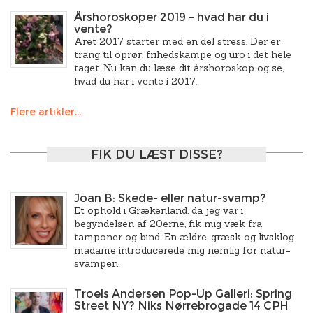
Årshoroskoper 2019 – hvad har du i
vente?
Året 2017 starter med en del stress. Der er
trang til oprør, frihedskampe og uro i det hele
taget. Nu kan du læse dit årshoroskop og se,
hvad du har i vente i 2017.
Flere artikler...
FIK DU LÆST DISSE?
Joan B: Skede- eller natur-svamp?
Et ophold i Grækenland, da jeg var i
begyndelsen af 20erne, fik mig væk fra
tamponer og bind. En ældre, græsk og livsklog
madame introducerede mig nemlig for natur-
svampen
Troels Andersen Pop-Up Galleri: Spring
Street NY? Niks Nørrebrogade 14 CPH