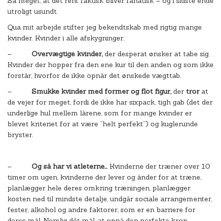
Så meget, at det rent faktisk bliver fanatisk – og i sidste ende
utroligt usundt.
Qua mit arbejde stifter jeg bekendtskab med rigtig mange
kvinder. Kvinder i alle afskygninger:
–
Overvægtige kvinder,
der desperat ønsker at tabe sig.
Kvinder der hopper fra den ene kur til den anden og som ikke
forstår, hvorfor de ikke opnår det ønskede vægttab.
–
Smukke kvinder med former og flot figur,
der
tror
at
de vejer for meget, fordi de ikke har sixpack, tigh gab (det der
underlige hul mellem lårene, som for mange kvinder er
blevet kriteriet for at være ”helt perfekt”) og kuglerunde
bryster.
–
Og så har vi atleterne…
Kvinderne der træner over 10
timer om ugen, kvinderne der lever og ånder for at træne,
planlægger hele deres omkring træningen, planlægger
kosten ned til mindste detalje, undgår sociale arrangementer,
fester, alkohol og andre faktorer, som er en barriere for
deres mål. Nemlig dét mål, at opnå den perfekte krop.