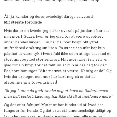
Åh ja, kvinder og deres evindeligt dårlige selvværd.
Mit største forbillede
Hvis der er en kvinde, jeg elsker overalt på jorden, så er det
min mor. I Guder, hvor er jeg glad for at være opvokset
under hendes vinger. Hun har på intet tidspunkt ytret
utilfredshed omkring sin krop. På intet tidspunkt har hun
påstået at være tyk, i hvert fald ikke uden at sige det med et
stort grin og med stor selvironi. Min mor hviler i sig selv, er
glad for sin krop, for det faktum at hun ældes dag for dag.
For, som hun siger: ”Alternativet er værre… Nemlig at dø”. Og
hvis der er noget min mor har lært mig, så er det at
afstemme sine forventninger!
”Jo, jeg kunne da godt tænke mig at have en fladere mave,
men helt seriøst, Lise… Jeg har ikke tid til at motionere mere.”
Og det er et faktum! Min mor har fundet ud af, hvad der
fungerer for hende. Og det er at stå umenneskeligt tidligt op
(kvindemennesket er A-menneske ud over alle grænser),