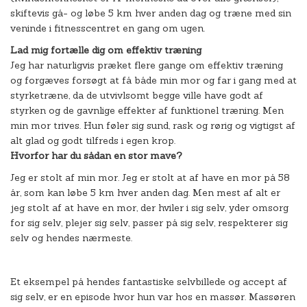
skiftevis gå- og løbe 5 km hver anden dag og træne med sin
veninde i fitnesscentret en gang om ugen.
Lad mig fortælle dig om effektiv træning
Jeg har naturligvis præket flere gange om effektiv træning
og forgæves forsøgt at få både min mor og far i gang med at
styrketræne, da de utvivlsomt begge ville have godt af
styrken og de gavnlige effekter af funktionel træning. Men
min mor trives. Hun føler sig sund, rask og rørig og vigtigst af
alt glad og godt tilfreds i egen krop.
Hvorfor har du sådan en stor mave?
Jeg er stolt af min mor. Jeg er stolt at af have en mor på 58
år, som kan løbe 5 km hver anden dag. Men mest af alt er
jeg stolt af at have en mor, der hviler i sig selv, yder omsorg
for sig selv, plejer sig selv, passer på sig selv, respekterer sig
selv og hendes nærmeste.
Et eksempel på hendes fantastiske selvbillede og accept af
sig selv, er en episode hvor hun var hos en massør. Massøren