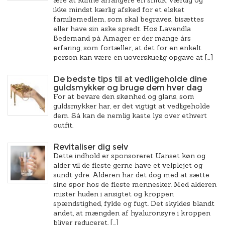
ære at kunne arrangere en smuk, værdig og
ikke mindst kærlig afsked for et elsket
familiemedlem, som skal begraves, bisættes
eller have sin aske spredt. Hos Lavendla
Bedemand på Amager er der mange års
erfaring, som fortæller, at det for en enkelt
person kan være en uoverskuelig opgave at […]
De bedste tips til at vedligeholde dine
guldsmykker og bruge dem hver dag
For at bevare den skønhed og glans, som
guldsmykker har, er det vigtigt at vedligeholde
dem. Så kan de nemlig kaste lys over ethvert
outfit.
Revitaliser dig selv
Dette indhold er sponsoreret Uanset køn og
alder vil de fleste gerne have et velplejet og
sundt ydre. Alderen har det dog med at sætte
sine spor hos de fleste mennesker. Med alderen
mister huden i ansigtet og kroppen
spændstighed, fylde og fugt. Det skyldes blandt
andet, at mængden af hyaluronsyre i kroppen
bliver reduceret, […]