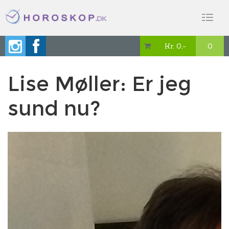
Toggl
naviga
Kr. 0,-
0

Lise Møller: Er jeg
sund nu?