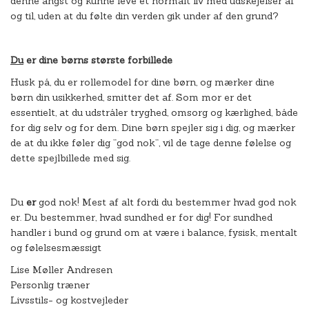
denne angst og kunne leve et normalt liv med udskejelser af
og til, uden at du følte din verden gik under af den grund?
Du
er dine børns største forbillede
Husk på, du er rollemodel for dine børn, og mærker dine
børn din usikkerhed, smitter det af. Som mor er det
essentielt, at du udstråler tryghed, omsorg og kærlighed, både
for dig selv og for dem. Dine børn spejler sig i dig, og mærker
de at du ikke føler dig ”god nok”, vil de tage denne følelse og
dette spejlbillede med sig.
Du
er
god nok! Mest af alt fordi du bestemmer hvad god nok
er. Du bestemmer, hvad sundhed er for dig! For sundhed
handler i bund og grund om at være i balance, fysisk, mentalt
og følelsesmæssigt
Lise Møller Andresen
Personlig træner
Livsstils- og kostvejleder