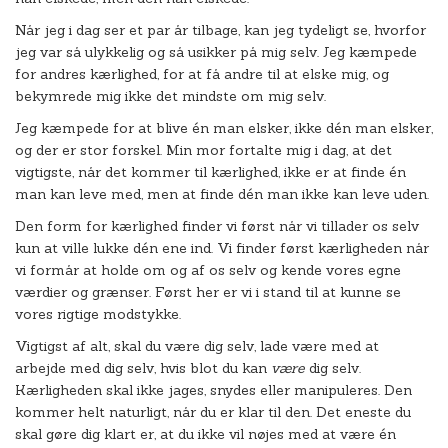
Når jeg i dag ser et par år tilbage, kan jeg tydeligt se, hvorfor
jeg var så ulykkelig og så usikker på mig selv. Jeg kæmpede
for andres kærlighed, for at få andre til at elske mig, og
bekymrede mig ikke det mindste om mig selv.
Jeg kæmpede for at blive én man elsker, ikke dén man elsker,
og der er stor forskel. Min mor fortalte mig i dag, at det
vigtigste, når det kommer til kærlighed, ikke er at finde én
man kan leve med, men at finde dén man ikke kan leve uden.
Den form for kærlighed finder vi først når vi tillader os selv
kun at ville lukke dén ene ind. Vi finder først kærligheden når
vi formår at holde om og af os selv og kende vores egne
værdier og grænser. Først her er vi i stand til at kunne se
vores rigtige modstykke.
Vigtigst af alt, skal du være dig selv, lade være med at
arbejde med dig selv, hvis blot du kan
være
dig selv.
Kærligheden skal ikke jages, snydes eller manipuleres. Den
kommer helt naturligt, når du er klar til den. Det eneste du
skal gøre dig klart er, at du ikke vil nøjes med at være én