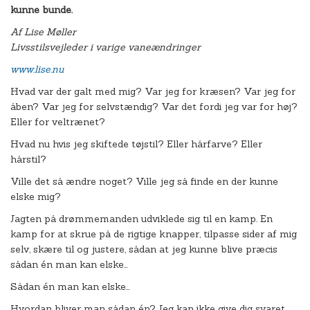
kunne bunde.
Af Lise Møller
Livsstilsvejleder i varige vaneændringer
www.lise.nu
Hvad var der galt med mig? Var jeg for kræsen? Var jeg for
åben? Var jeg for selvstændig? Var det fordi jeg var for høj?
Eller for veltrænet?
Hvad nu hvis jeg skiftede tøjstil? Eller hårfarve? Eller
hårstil?
Ville det så ændre noget? Ville jeg så finde en der kunne
elske mig?
Jagten på drømmemanden udviklede sig til en kamp. En
kamp for at skrue på de rigtige knapper, tilpasse sider af mig
selv, skære til og justere, sådan at jeg kunne blive præcis
sådan én man kan elske…
Sådan én man kan elske…
Hvordan bliver man sådan én? Jeg kan ikke give dig svaret,