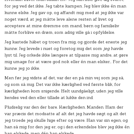
for jeg ved det ikke. Jeg tabte kampen. Jeg blev ikke én man
kunne elske. Jeg gav op, og affandt mig med at jeg ikke var
noget værd, at jeg måtte leve alene resten af livet og
acceptere at mine drømme om mand, børn og familieliv
måtte forblive en drøm, som adrig ville gå i opfyldelse.
Jeg kastede håbet og troen fra mig, og gjorde det eneste jeg
kunne: Jeg levede i nuet og foretog mig det som
jeg
havde
lyst til. Jeg orkede ikke længere at tilpasse mig andre, at gøre
mig umage for at være god nok eller én man elsker… For det
kunne jeg jo ikke.
Men før jeg vidste af det, var der en på min vej som jeg så,
og som så mig. Det var ikke kærlighed ved første blik, for
kærligheden kom snigende. Helt uundgåeligt, uden jeg ville
kendes ved den eller tillade at lukke den ind.
Pludselig var den der bare. Kærligheden. Manden. Ham der
var præcis det modsatte af alt det jeg havde søgt og alt det
jeg troede jeg skulle hige efter og være. Han var sin egen, og
han så mig for den jeg er, og i den erkendelse blev jeg ikke én
han elskede, men dén han elskede.