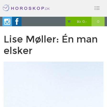
Toggl
naviga
Kr. 0,-
0

Lise Møller: Én man
elsker