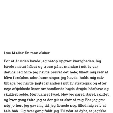
Lise Møller: Én man elsker
For et år siden havde jeg netop opgivet kærligheden. Jeg
havde mistet håbet og troen på at manden i mit liv var
derude. Jeg følte jeg havde prøvet det hele; tilladt mig selv at
blive forelsket, uden hæmninger, jeg havde holdt mig selv
tilbage, jeg havde jagtet manden i mit liv strategisk og efter
nøje aftjekkede lister omhandlende højde, drøjde, hårfarve og
skulderbredde. Men uanset hvad, blev jeg såret. Såret, skuffet,
og hver gang følte jeg at der gik et skår af mig. For jeg gav
mig jo hen, jeg gav mig tid, jeg åbnede mig, tillod mig selv at
føle håb… Og hver gang faldt jeg. Til sidst så dybt, at jeg ikke