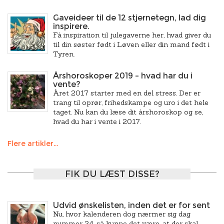
Gaveideer til de 12 stjernetegn, lad dig
inspirere.
Få inspiration til julegaverne her, hvad giver du
til din søster født i Løven eller din mand født i
Tyren.
Årshoroskoper 2019 – hvad har du i
vente?
Året 2017 starter med en del stress. Der er
trang til oprør, frihedskampe og uro i det hele
taget. Nu kan du læse dit årshoroskop og se,
hvad du har i vente i 2017.
Flere artikler...
FIK DU LÆST DISSE?
Udvid ønskelisten, inden det er for sent
Nu, hvor kalenderen dog nærmer sig dag
nummer 24, så kunne det være, at der skal