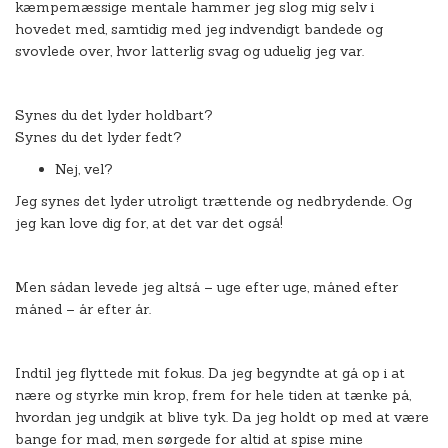
kæmpemæssige mentale hammer jeg slog mig selv i
hovedet med, samtidig med jeg indvendigt bandede og
svovlede over, hvor latterlig svag og uduelig jeg var.
Synes du det lyder holdbart?
Synes du det lyder fedt?
Nej, vel?
Jeg synes det lyder utroligt trættende og nedbrydende. Og
jeg kan love dig for, at det var det også!
Men sådan levede jeg altså – uge efter uge, måned efter
måned – år efter år.
Indtil jeg flyttede mit fokus. Da jeg begyndte at gå op i at
nære og styrke min krop, frem for hele tiden at tænke på,
hvordan jeg undgik at blive tyk. Da jeg holdt op med at være
bange for mad, men sørgede for altid at spise mine