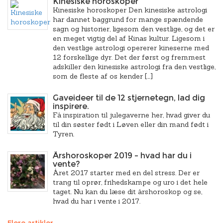
Kinesiske horoskoper
Kinesiske horoskoper Den kinesiske astrologi
har dannet baggrund for mange spændende
sagn og historier, ligesom den vestlige, og det er
en meget vigtig del af Kinas kultur. Ligesom i
den vestlige astrologi opererer kineserne med
12 forskellige dyr. Det der først og fremmest
adskiller den kinesiske astrologi fra den vestlige,
som de fleste af os kender […]
Gaveideer til de 12 stjernetegn, lad dig
inspirere.
Få inspiration til julegaverne her, hvad giver du
til din søster født i Løven eller din mand født i
Tyren.
Årshoroskoper 2019 – hvad har du i
vente?
Året 2017 starter med en del stress. Der er
trang til oprør, frihedskampe og uro i det hele
taget. Nu kan du læse dit årshoroskop og se,
hvad du har i vente i 2017.