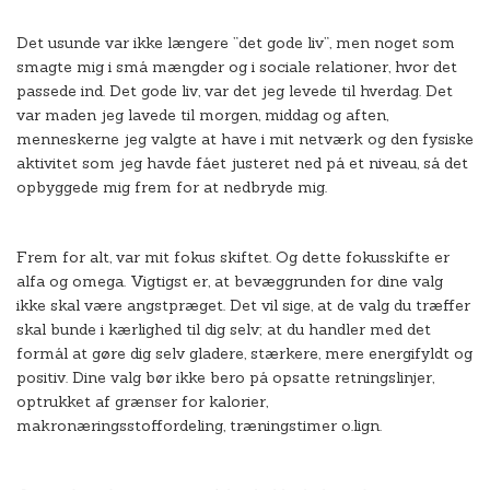
Det usunde var ikke længere ”det gode liv”, men noget som
smagte mig i små mængder og i sociale relationer, hvor det
passede ind. Det gode liv, var det jeg levede til hverdag. Det
var maden jeg lavede til morgen, middag og aften,
menneskerne jeg valgte at have i mit netværk og den fysiske
aktivitet som jeg havde fået justeret ned på et niveau, så det
opbyggede mig frem for at nedbryde mig.
Frem for alt, var mit fokus skiftet. Og dette fokusskifte er
alfa og omega. Vigtigst er, at bevæggrunden for dine valg
ikke skal være angstpræget. Det vil sige, at de valg du træffer
skal bunde i kærlighed til dig selv; at du handler med det
formål at gøre dig selv gladere, stærkere, mere energifyldt og
positiv. Dine valg bør ikke bero på opsatte retningslinjer,
optrukket af grænser for kalorier,
makronæringsstoffordeling, træningstimer o.lign.