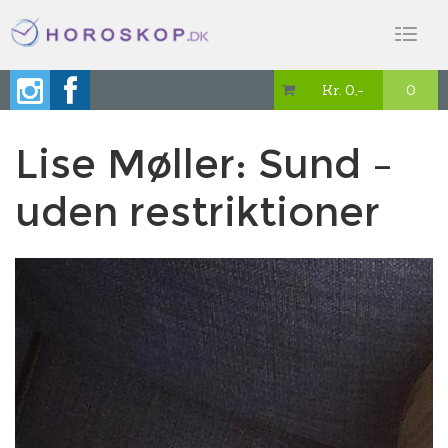
Toggl
naviga
Kr. 0,-
0

Lise Møller: Sund –
uden restriktioner