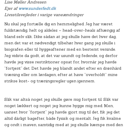
Lise Møller Andresen
Ejer af
www.sunderfedt.dk
Livsstilsvejleder i varige vaneændringer
Nu skal jeg fortælle dig en hemmelighed. Jeg har været
fuldstændig, helt og aldeles – head-over-heals afhængig af
bland selv slik. Ikke sådan at jeg skulle have det hver dag,
men det var et nødvendigt tilbehør hver gang jeg skulle i
biografen eller til hyggeaftener med en bestemt veninde.
Jeg vidste da godt, at det var usundt og fedende, og derfor
havde jeg visse restriktioner opsat for, hvornår jeg havde
”fortjent” det. Det havde jeg blandt andet efter en drønhård
træning eller om lørdagen, efter at have ”overholdt” mine
strikse kost- og træningsregler ugen igennem.
Slik var altså noget jeg skulle gøre mig fortjent til. Slik var
noget lækkert og noget jeg kunne hygge mig med. Men,
uanset hvor ”fortjent” jeg havde gjort mig til det, fik jeg det
altid dårligt bagefter, både fysisk og mentalt. Jeg fik kvalme
og ondt i maven, samtidig med at jeg skulle kæmpe med den