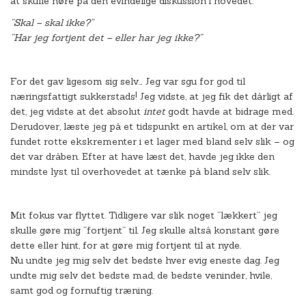
at skulle høre på den evindelige diskussion i hovedet:
”Skal – skal ikke?”
”Har jeg fortjent det – eller har jeg ikke?”
For det gav ligesom sig selv… Jeg var sgu for god til
næringsfattigt sukkerstads! Jeg vidste, at jeg fik det dårligt af
det, jeg vidste at det absolut
intet
godt havde at bidrage med.
Derudover, læste jeg på et tidspunkt en artikel, om at der var
fundet rotte ekskrementer i et lager med bland selv slik – og
det var dråben. Efter at have læst det, havde jeg ikke den
mindste lyst til overhovedet at tænke på bland selv slik.
Mit fokus var flyttet. Tidligere var slik noget ”lækkert” jeg
skulle gøre mig ”fortjent” til. Jeg skulle altså konstant gøre
dette eller hint, for at gøre mig fortjent til at nyde.
Nu undte jeg mig selv det bedste hver evig eneste dag. Jeg
undte mig selv det bedste mad, de bedste veninder, hvile,
samt god og fornuftig træning.