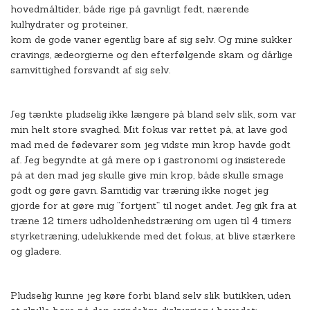
hovedmåltider, både rige på gavnligt fedt, nærende
kulhydrater og proteiner,
kom de gode vaner egentlig bare af sig selv. Og mine sukker
cravings, ædeorgierne og den efterfølgende skam og dårlige
samvittighed forsvandt af sig selv.
Jeg tænkte pludselig ikke længere på bland selv slik, som var
min helt store svaghed. Mit fokus var rettet på, at lave god
mad med de fødevarer som jeg vidste min krop havde godt
af. Jeg begyndte at gå mere op i gastronomi og insisterede
på at den mad jeg skulle give min krop, både skulle smage
godt og gøre gavn. Samtidig var træning ikke noget jeg
gjorde for at gøre mig ”fortjent” til noget andet. Jeg gik fra at
træne 12 timers udholdenhedstræning om ugen til 4 timers
styrketræning, udelukkende med det fokus, at blive stærkere
og gladere.
Pludselig kunne jeg køre forbi bland selv slik butikken, uden