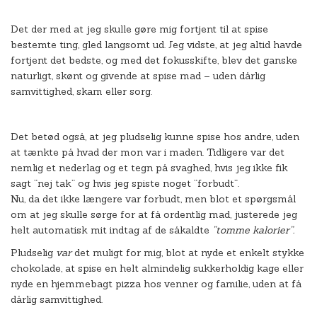
Det der med at jeg skulle gøre mig fortjent til at spise
bestemte ting, gled langsomt ud. Jeg vidste, at jeg altid havde
fortjent det bedste, og med det fokusskifte, blev det ganske
naturligt, skønt og givende at spise mad – uden dårlig
samvittighed, skam eller sorg.
Det betød også, at jeg pludselig kunne spise hos andre, uden
at tænkte på hvad der mon var i maden. Tidligere var det
nemlig et nederlag og et tegn på svaghed, hvis jeg ikke fik
sagt ”nej tak” og hvis jeg spiste noget ”forbudt”.
Nu, da det ikke længere var forbudt, men blot et spørgsmål
om at jeg skulle sørge for at få ordentlig mad, justerede jeg
helt automatisk mit indtag af de såkaldte
”tomme kalorier”.
Pludselig
var
det muligt for mig, blot at nyde et enkelt stykke
chokolade, at spise en helt almindelig sukkerholdig kage eller
nyde en hjemmebagt pizza hos venner og familie, uden at få
dårlig samvittighed.