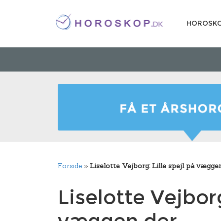
HOROSK
Forside
»
Liselotte Vejborg: Lille spejl på vægge
Liselotte Vejborg
væggen der …