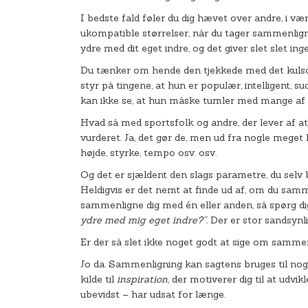
I bedste fald føler du dig hævet over andre, i v
ukompatible størrelser, når du tager sammenlig
ydre med dit eget indre, og det giver slet slet in
Du tænker om hende den tjekkede med det kulsort
styr på tingene, at hun er populær, intelligent, 
kan ikke se, at hun måske tumler med mange af d
Hvad så med sportsfolk og andre, der lever af 
vurderet. Ja, det gør de, men ud fra nogle meget
højde, styrke, tempo osv. osv.
Og det er sjældent den slags parametre, du selv b
Heldigvis er det nemt at finde ud af, om du samm
sammenligne dig med én eller anden, så spørg di
ydre med mig eget indre?”.
Der er stor sandsynlig
Er der så slet ikke noget godt at sige om samme
Jo da. Sammenligning kan sagtens bruges til nog
kilde til
inspiration
, der motiverer dig til at udvi
ubevidst – har udsat for længe.