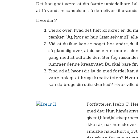
Det kan godt være, at din første umiddelbare føl
at få vendt misundelsen, så den bliver til brændst
Hvordan?
Tænk over, hvad det helt konkret er, du mi
tænker: ”Aj, hvor er hun [
sæt selv ind
]” el
Vid, at du ikke kan se noget hos andre, du i
så glæd dig over, at du selv rummer et ele
gang med at udfolde den. Ser (og misunder) 
rummer denne kreativitet. Du skal bare f
Find ud af, hvor i dit liv du med fordel ka
være oplagt at bruge kreativiteten? Hvor m
kan du bruge din stilsikkerhed? Hvor ville d
Forfatteren Iselin C. H
med det: Hun håndskrive
giver (hånd)skriveproc
ikke får, når hun skriv
smukke håndskrift sjovt 
det gik op for mig, at mi