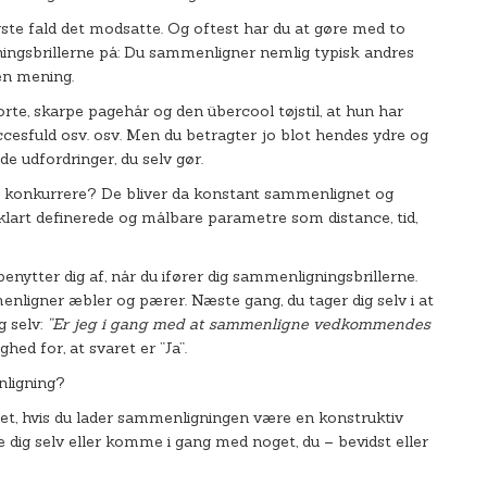
ærste fald det modsatte. Og oftest har du at gøre med to
ningsbrillerne på: Du sammenligner nemlig typisk andres
gen mening.
e, skarpe pagehår og den übercool tøjstil, at hun har
succesfuld osv. osv. Men du betragter jo blot hendes ydre og
e udfordringer, du selv gør.
at konkurrere? De bliver da konstant sammenlignet og
 klart definerede og målbare parametre som distance, tid,
enytter dig af, når du ifører dig sammenligningsbrillerne.
enligner æbler og pærer. Næste gang, du tager dig selv i at
g selv:
”Er jeg i gang med at sammenligne vedkommendes
hed for, at svaret er ”Ja”.
nligning?
et, hvis du lader sammenligningen være en konstruktiv
kle dig selv eller komme i gang med noget, du – bevidst eller