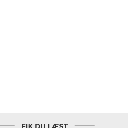
FIK DU LÆST