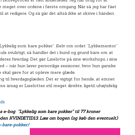
r meget over ordene i første omgang. Når så jeg har fået
il at redigere. Og så går det altså ikke at skrive i hånden.
 ”Lykkelig som bare pokker”. Selv om ordet ”Lykkementor”
ule svulstigt, så handler det i bund og grund bare om at
 deres hverdag. Det gør Liselotte på sine workshops, i sine
hed – når hun laver personlige sessioner, hvor hun ganske
de skal gøre for at opleve mere glæde.
ng til hverdagsglæden. Det er vigtigt for hende, at emnet
årsag er Liselottes stil meget direkte, ligetil, uhøjtidelig
.dk
s e-bog ”Lykkelig som bare pokker” til 77 kroner
tkoden KVINDETID13. Læs om bogen (og køb den eventuelt)
m-bare-pokker/