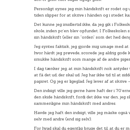
Personligt synes jeg min håndskrift er rodet og u
tiden slipper for at skrive i hånden og i stedet k
Det kunne jeg imidlertid ikke, da jeg gik i Folkesk
skole, inden pc’en blev opfundet. I Folkeskolen s
sin håndskrift (eller sin ”orden” som det hed den
Jeg syntes faktisk, jeg gjorde mig umage med at
hvor hårdt jeg prøvede, scorede jeg aldrig gode ka
smukke håndskrift som mange af de andre piger 
I dag tænker jeg, at min håndskrift nok antyder 
at få det ud, der skal ud. Jeg har ikke tid til at
papiret. Og jeg er ligeglad. Jeg lever af at skrive 
Den indsigt ville jeg gerne have haft der i 70’er
den skide håndskrift, fordi det ikke var den, jeg 
sammenligne min håndskrift med andres.
Havde jeg haft den indsigt, ville jeg måske også 
selv med andre (end sig selv).
For hvad skal du egentlig bruge det til, at du e