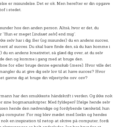
else er misundelse. Det er ok. Men herefter er din opgave
of i stedet.
sunder hos den anden person. Altså, hvor er det, du
ler ”Hun er meget [
indsæt selv
] end mig”.
kke selv har i dig. Ser (og misunder) du en andens succes,
ment af succes. Du skal bare finde den, så du kan komme i
du en andens kreativitet, så glæd dig over, at du selv
inde den og komme i gang med at bruge den.
n åbne for eller bruge denne egenskab (mere). Hvor ville det
angler du at give dig selv lov til at have succes? Hvor
et gavne dig at bruge din viljestyrke osv. osv?
ermann har den smukkeste håndskrift i verden. Og ikke nok
r sine bogmanuskripter. Med fyldepen! Ifølge hende selv
essen hende den nødvendige og fordybende tænketid, hun
er på computer. For mig blev mødet med Iselin og hendes
nok en inspiration til netop at skrive på computer, fordi
n skriveproces er helt anderledes. Jeg har brug for at