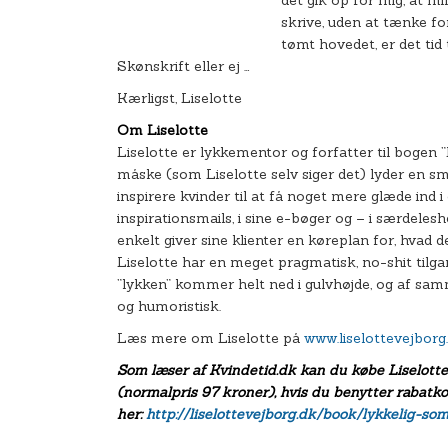
skrive, uden at tænke fo
tømt hovedet, er det tid t
Skønskrift eller ej …
Kærligst, Liselotte
Om Liselotte
Liselotte er lykkementor og forfatter til bogen
måske (som Liselotte selv siger det) lyder en sm
inspirere kvinder til at få noget mere glæde ind i
inspirationsmails, i sine e-bøger og – i særdeles
enkelt giver sine klienter en køreplan for, hvad 
Liselotte har en meget pragmatisk, no-shit tilga
”lykken” kommer helt ned i gulvhøjde, og af samme 
og humoristisk.
Læs mere om Liselotte på
www.liselottevejborg
Som læser af Kvindetid.dk kan du købe Liselotte
(normalpris 97 kroner), hvis du benytter raba
her:
http://liselottevejborg.dk/book/lykkelig-so