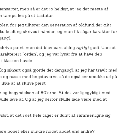
ensartet, men så er det jo heldigt, at jeg det meste af
an tampe løs på et tastatur.
olen, for jeg tilhører den generation af oldfund, der gik i
kulle alting skrives i hånden, og man fik sågar karakter for
gang).
 skrive pænt, men det blev bare aldrig
rigtigt
godt. Uanset
rakterer i ”orden”, og jeg var lysår fra at have den
i klassen havde.
(og sikkert også gjorde det dengang), at jeg har travlt med
 sidde og nusse med bogstaverne, så de også ser smukke ud på
– ikke af at skrive pænt.
ne og begyndelsen af 80’erne: At det var ligegyldigt med
skulle leve af. Og at jeg derfor skulle lade være med at
vidst, at det i det hele taget er dumt at sammenligne sig
r mere noget eller mindre noget andet end andre?