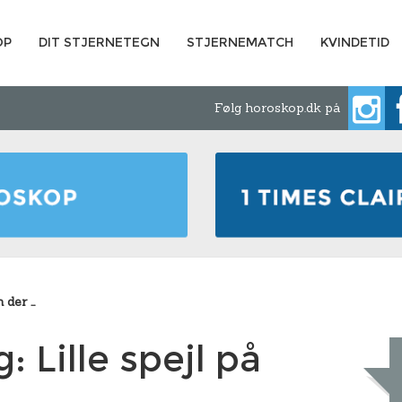
OP
DIT STJERNETEGN
STJERNEMATCH
KVINDETID
Følg horoskop.dk på
n der …
: Lille spejl på