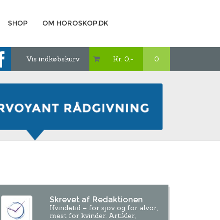
SHOP
OM HOROSKOP.DK
Vis indkøbskurv
Kr. 0,-
0

Skrevet af Redaktionen
Kvindetid – for sjov og for alvor,
mest for kvinder. Artikler,