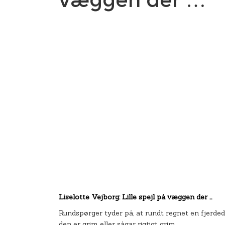
Liselotte Vejborg: Lille spejl på væggen der …
Rundspørger tyder på, at rundt regnet en fjerdede
den er grim eller sågar rigtigt grim.