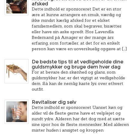
afsked
Dette indhold er sponsoreret Det er en stor
ære at kunne arrangere en smuk, værdig og
ikke mindst kærlig afsked for et elsket
familiemedlem, som skal begraves, bisættes
eller have sin aske spredt. Hos Lavendla
Bedemand på Amager er der mange års
erfaring, som fortæller, at det for en enkelt
person kan være en uoverskuelig opgave at […]
De bedste tips til at vedligeholde dine
guldsmykker og bruge dem hver dag
For at bevare den skønhed og glans, som
guldsmykker har, er det vigtigt at vedligeholde
dem. Så kan de nemlig kaste lys over ethvert
outfit.
Revitaliser dig selv
Dette indhold er sponsoreret Uanset køn og
alder vil de fleste gerne have et velplejet og
sundt ydre. Alderen har det dog med at sætte
sine spor hos de fleste mennesker. Med alderen
mister huden i ansigtet og kroppen