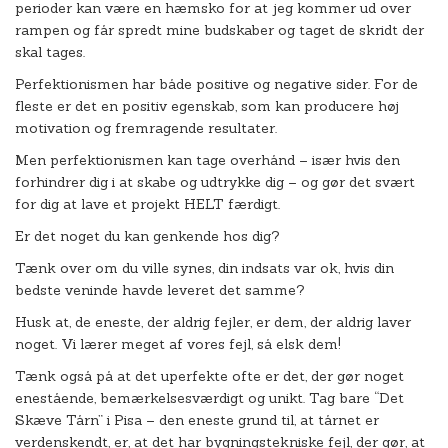
perioder kan være en hæmsko for at jeg kommer ud over
rampen og får spredt mine budskaber og taget de skridt der
skal tages.
Perfektionismen har både positive og negative sider. For de
fleste er det en positiv egenskab, som kan producere høj
motivation og fremragende resultater.
Men perfektionismen kan tage overhånd – især hvis den
forhindrer dig i at skabe og udtrykke dig – og gør det svært
for dig at lave et projekt HELT færdigt.
Er det noget du kan genkende hos dig?
Tænk over om du ville synes, din indsats var ok, hvis din
bedste veninde havde leveret det samme?
Husk at, de eneste, der aldrig fejler, er dem, der aldrig laver
noget. Vi lærer meget af vores fejl, så elsk dem!
Tænk også på at det uperfekte ofte er det, der gør noget
enestående, bemærkelsesværdigt og unikt. Tag bare “Det
Skæve Tårn” i Pisa – den eneste grund til, at tårnet er
verdenskendt, er, at det har bygningstekniske fejl, der gør, at