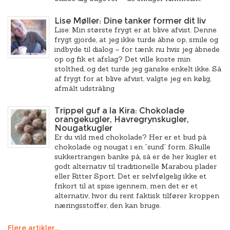
Lise Møller: Dine tanker former dit liv
Lise: Min største frygt er at blive afvist. Denne
frygt gjorde, at jeg ikke turde åbne op, smile og
indbyde til dialog – for tænk nu hvis jeg åbnede
op og fik et afslag? Det ville koste min
stolthed, og det turde jeg ganske enkelt ikke. Så
af frygt for at blive afvist, valgte jeg en kølig,
afmålt udstråling
Trippel guf a la Kira: Chokolade
orangekugler, Havregrynskugler,
Nougatkugler
Er du vild med chokolade? Her er et bud på
chokolade og nougat i en ”sund” form. Skulle
sukkertrangen banke på, så er de her kugler et
godt alternativ til traditionelle Marabou plader
eller Ritter Sport. Det er selvfølgelig ikke et
frikort til at spise igennem, men det er et
alternativ, hvor du rent faktisk tilfører kroppen
næringsstoffer, den kan bruge.
Flere artikler...