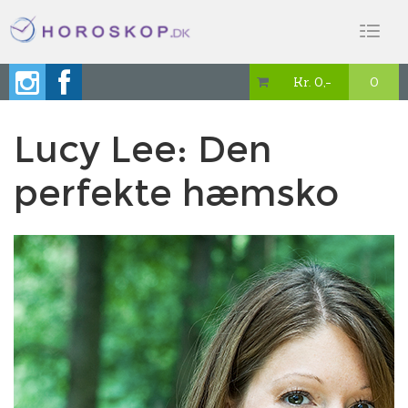
Toggl
naviga
Kr. 0,-
0

Lucy Lee: Den
perfekte hæmsko