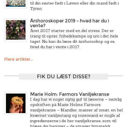
til din søster født i Løven eller din mand født i
Tyren.
Årshoroskoper 2019 – hvad har du i
vente?
Året 2017 starter med en del stress. Der er
trang til oprør, frihedskampe og uro i det hele
taget. Nu kan du læse dit årshoroskop og se,
hvad du har i vente i 2017.
Flere artikler...
FIK DU LÆST DISSE?
Marie Holm: Farmors Vaniljekranse
I dag har vi noget rigtig guf til læserne – nemlig
opskriften på Marie Holms Farmors
vaniljekranse – Mandler, masser af smør, en hel
kværnet vaniljestang og rosenvand er nogle af
ingredienserne i de her vaniljekranse, som vil
blæse dig bagover – de smager himmelsk.