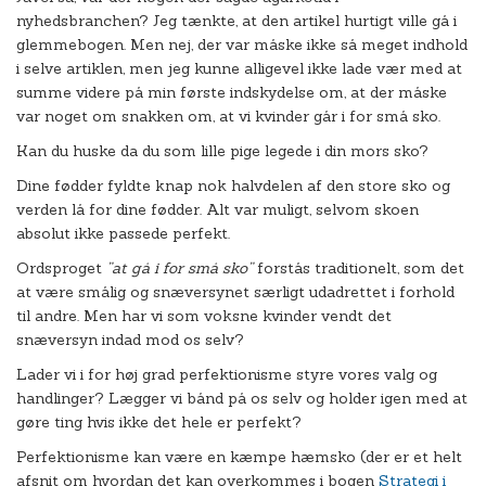
nyhedsbranchen? Jeg tænkte, at den artikel hurtigt ville gå i
glemmebogen. Men nej, der var måske ikke så meget indhold
i selve artiklen, men jeg kunne alligevel ikke lade vær med at
summe videre på min første indskydelse om, at der måske
var noget om snakken om, at vi kvinder går i for små sko.
Kan du huske da du som lille pige legede i din mors sko?
Dine fødder fyldte knap nok halvdelen af den store sko og
verden lå for dine fødder. Alt var muligt, selvom skoen
absolut ikke passede perfekt.
Ordsproget
”at gå i for små sko”
forstås traditionelt, som det
at være smålig og snæversynet særligt udadrettet i forhold
til andre. Men har vi som voksne kvinder vendt det
snæversyn indad mod os selv?
Lader vi i for høj grad perfektionisme styre vores valg og
handlinger? Lægger vi bånd på os selv og holder igen med at
gøre ting hvis ikke det hele er perfekt?
Perfektionisme kan være en kæmpe hæmsko (der er et helt
afsnit om hvordan det kan overkommes i bogen
Strategi i