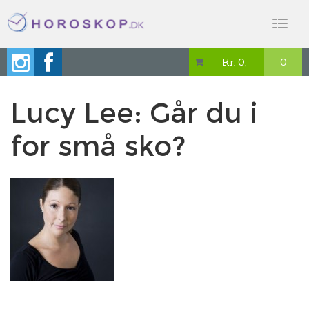
Toggl
naviga
Kr. 0,-
0

Lucy Lee: Går du i
for små sko?