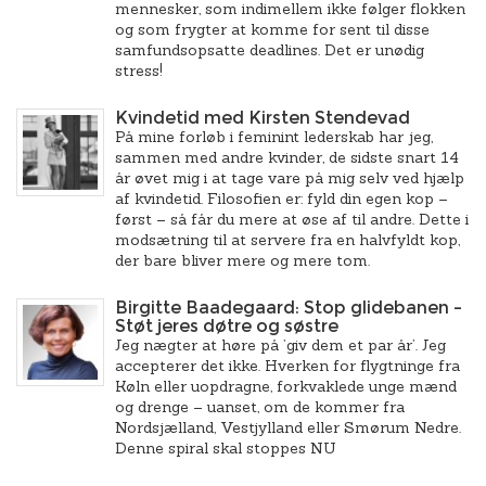
mennesker, som indimellem ikke følger flokken
og som frygter at komme for sent til disse
samfundsopsatte deadlines. Det er unødig
stress!
Kvindetid med Kirsten Stendevad
På mine forløb i feminint lederskab har jeg,
sammen med andre kvinder, de sidste snart 14
år øvet mig i at tage vare på mig selv ved hjælp
af kvindetid. Filosofien er: fyld din egen kop –
først – så får du mere at øse af til andre. Dette i
modsætning til at servere fra en halvfyldt kop,
der bare bliver mere og mere tom.
Birgitte Baadegaard: Stop glidebanen –
Støt jeres døtre og søstre
Jeg nægter at høre på ’giv dem et par år’. Jeg
accepterer det ikke. Hverken for flygtninge fra
Køln eller uopdragne, forkvaklede unge mænd
og drenge – uanset, om de kommer fra
Nordsjælland, Vestjylland eller Smørum Nedre.
Denne spiral skal stoppes NU