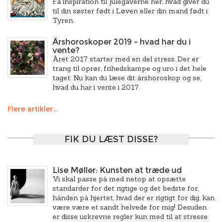
Få inspiration til julegaverne her, hvad giver du
til din søster født i Løven eller din mand født i
Tyren.
Årshoroskoper 2019 – hvad har du i
vente?
Året 2017 starter med en del stress. Der er
trang til oprør, frihedskampe og uro i det hele
taget. Nu kan du læse dit årshoroskop og se,
hvad du har i vente i 2017.
Flere artikler...
FIK DU LÆST DISSE?
Lise Møller: Kunsten at træde ud
Vi skal passe på med netop at opsætte
standarder for det rigtige og det bedste for,
hånden på hjertet, hvad der er rigtigt for dig, kan
være være et sandt helvede for mig! Desuden
er disse uskrevne regler kun med til at stresse