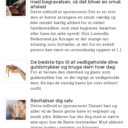
med begravelsen, så det bliver en smuk
afsked
Dette indhold er sponsoreret Det er en stor
ære at kunne arrangere en smuk, værdig og
ikke mindst kærlig afsked for et elsket
familiemedlem, som skal begraves, bisættes
eller have sin aske spredt. Hos Lavendla
Bedemand på Amager er der mange års
erfaring, som fortæller, at det for en enkelt
person kan være en uoverskuelig opgave at […]
De bedste tips til at vedligeholde dine
guldsmykker og bruge dem hver dag
For at bevare den skønhed og glans, som
guldsmykker har, er det vigtigt at vedligeholde
dem. Så kan de nemlig kaste lys over ethvert
outfit.
Revitaliser dig selv
Dette indhold er sponsoreret Uanset køn og
alder vil de fleste gerne have et velplejet og
sundt ydre. Alderen har det dog med at sætte
sine spor hos de fleste mennesker. Med alderen
mister huden i ansigtet og kroppen