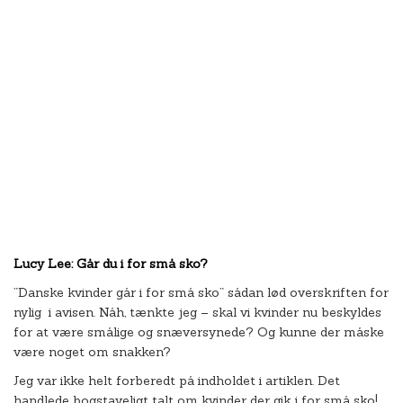
Lucy Lee: Går du i for små sko?
”Danske kvinder går i for små sko” sådan lød overskriften for
nylig i avisen. Nåh, tænkte jeg – skal vi kvinder nu beskyldes
for at være smålige og snæversynede? Og kunne der måske
være noget om snakken?
Jeg var ikke helt forberedt på indholdet i artiklen. Det
handlede bogstaveligt talt om kvinder der gik i for små sko!