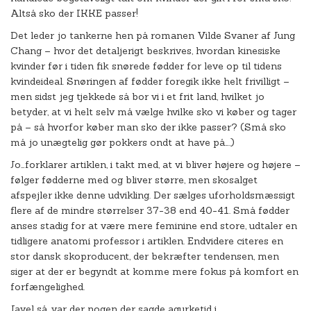
Altså sko der IKKE passer!
Det leder jo tankerne hen på romanen Vilde Svaner af Jung
Chang – hvor det detaljerigt beskrives, hvordan kinesiske
kvinder før i tiden fik snørede fødder for leve op til tidens
kvindeideal. Snøringen af fødder foregik ikke helt frivilligt –
men sidst jeg tjekkede så bor vi i et frit land, hvilket jo
betyder, at vi helt selv må vælge hvilke sko vi køber og tager
på – så hvorfor køber man sko der ikke passer? (Små sko
må jo unægtelig gør pokkers ondt at have på….)
Jo…forklarer artiklen, i takt med, at vi bliver højere og højere –
følger fødderne med og bliver større, men skosalget
afspejler ikke denne udvikling. Der sælges uforholdsmæssigt
flere af de mindre størrelser 37-38 end 40-41. Små fødder
anses stadig for at være mere feminine end store, udtaler en
tidligere anatomi professor i artiklen. Endvidere citeres en
stor dansk skoproducent, der bekræfter tendensen, men
siger at der er begyndt at komme mere fokus på komfort en
forfængelighed.
Javel så, var der nogen der sagde agurketid i