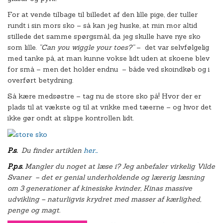
For at vende tilbage til billedet af den lille pige, der tuller
rundt i sin mors sko – så kan jeg huske, at min mor altid
stillede det samme spørgsmål, da jeg skulle have nye sko
som lille.
”Can you wiggle your toes?”
– det var selvfølgelig
med tanke på, at man kunne vokse lidt uden at skoene blev
for små – men det holder endnu – både ved skoindkøb og i
overført betydning.
Så kære medsøstre – tag nu de store sko på! Hvor der er
plads til at vækste og til at vrikke med tæerne – og hvor det
ikke gør ondt at slippe kontrollen lidt.
P.s.
Du finder artiklen
her…
P.p.s.
Mangler du noget at læse i? Jeg anbefaler virkelig Vilde
Svaner – det er genial underholdende og lærerig læsning
om 3 generationer af kinesiske kvinder, Kinas massive
udvikling – naturligvis krydret med masser af kærlighed,
penge og magt.