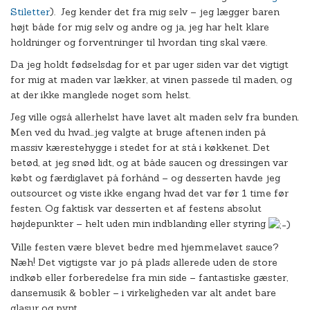
Stiletter
). Jeg kender det fra mig selv – jeg lægger baren
højt både for mig selv og andre og ja, jeg har helt klare
holdninger og forventninger til hvordan ting skal være.
Da jeg holdt fødselsdag for et par uger siden var det vigtigt
for mig at maden var lækker, at vinen passede til maden, og
at der ikke manglede noget som helst.
Jeg ville også allerhelst have lavet alt maden selv fra bunden.
Men ved du hvad…jeg valgte at bruge aftenen inden på
massiv kærestehygge i stedet for at stå i køkkenet. Det
betød, at jeg snød lidt, og at både saucen og dressingen var
købt og færdiglavet på forhånd – og desserten havde jeg
outsourcet og viste ikke engang hvad det var før 1 time før
festen. Og faktisk var desserten et af festens absolut
højdepunkter – helt uden min indblanding eller styring
Ville festen være blevet bedre med hjemmelavet sauce?
Næh! Det vigtigste var jo på plads allerede uden de store
indkøb eller forberedelse fra min side – fantastiske gæster,
dansemusik & bobler – i virkeligheden var alt andet bare
glasur og pynt.