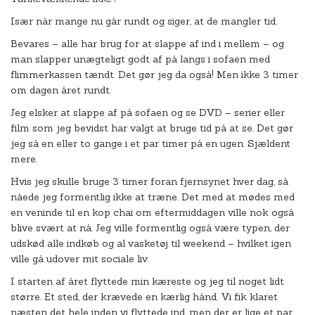
Især når mange nu går rundt og siger, at de mangler tid.
Bevares – alle har brug for at slappe af ind i mellem – og
man slapper unægteligt godt af på langs i sofaen med
flimmerkassen tændt. Det gør jeg da også! Men ikke 3 timer
om dagen året rundt.
Jeg elsker at slappe af på sofaen og se DVD – serier eller
film som jeg bevidst har valgt at bruge tid på at se. Det gør
jeg så en eller to gange i et par timer på en ugen. Sjældent
mere.
Hvis jeg skulle bruge 3 timer foran fjernsynet hver dag, så
nåede jeg formentlig ikke at træne. Det med at mødes med
en veninde til en kop chai om eftermiddagen ville nok også
blive svært at nå. Jeg ville formentlig også være typen, der
udskød alle indkøb og al vasketøj til weekend – hvilket igen
ville gå udover mit sociale liv.
I starten af året flyttede min kæreste og jeg til noget lidt
større. Et sted, der krævede en kærlig hånd. Vi fik klaret
næsten det hele inden vi flyttede ind, men der er lige et par