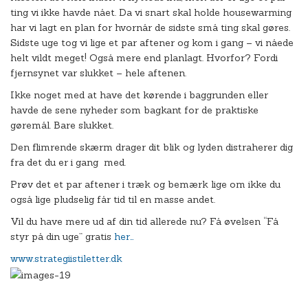
ting vi ikke havde nået. Da vi snart skal holde housewarming
har vi lagt en plan for hvornår de sidste små ting skal gøres.
Sidste uge tog vi lige et par aftener og kom i gang – vi nåede
helt vildt meget! Også mere end planlagt. Hvorfor? Fordi
fjernsynet var slukket – hele aftenen.
Ikke noget med at have det kørende i baggrunden eller
havde de sene nyheder som bagkant for de praktiske
gøremål. Bare slukket.
Den flimrende skærm drager dit blik og lyden distraherer dig
fra det du er i gang med.
Prøv det et par aftener i træk og bemærk lige om ikke du
også lige pludselig får tid til en masse andet.
Vil du have mere ud af din tid allerede nu? Få øvelsen “Få
styr på din uge” gratis
her…
www.strategiistiletter.dk