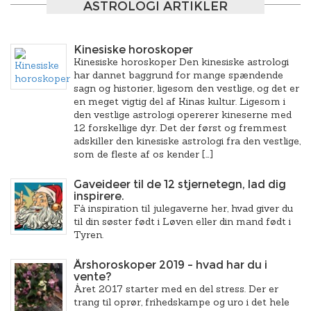
ASTROLOGI ARTIKLER
Kinesiske horoskoper
Kinesiske horoskoper Den kinesiske astrologi
har dannet baggrund for mange spændende
sagn og historier, ligesom den vestlige, og det er
en meget vigtig del af Kinas kultur. Ligesom i
den vestlige astrologi opererer kineserne med
12 forskellige dyr. Det der først og fremmest
adskiller den kinesiske astrologi fra den vestlige,
som de fleste af os kender […]
Gaveideer til de 12 stjernetegn, lad dig
inspirere.
Få inspiration til julegaverne her, hvad giver du
til din søster født i Løven eller din mand født i
Tyren.
Årshoroskoper 2019 – hvad har du i
vente?
Året 2017 starter med en del stress. Der er
trang til oprør, frihedskampe og uro i det hele