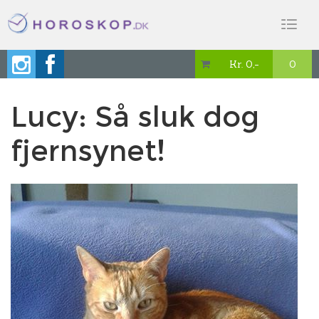
Toggl
naviga
Kr. 0,-
0

Lucy: Så sluk dog
fjernsynet!