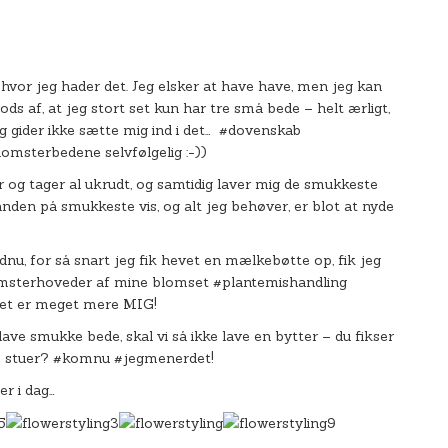
 hvor jeg hader det. Jeg elsker at have have, men jeg kan
ods af, at jeg stort set kun har tre små bede – helt ærligt,
eg gider ikke sætte mig ind i det… #dovenskab
msterbedene selvfølgelig :-))
og tager al ukrudt, og samtidig laver mig de smukkeste
nden på smukkeste vis, og alt jeg behøver, er blot at nyde
dnu, for så snart jeg fik hevet en mælkebøtte op, fik jeg
blomsterhoveder af mine blomset #plantemishandling
det er meget mere MIG!
ave smukke bede, skal vi så ikke lave en bytter – du fikser
ine stuer? #komnu #jegmenerdet!
r i dag…