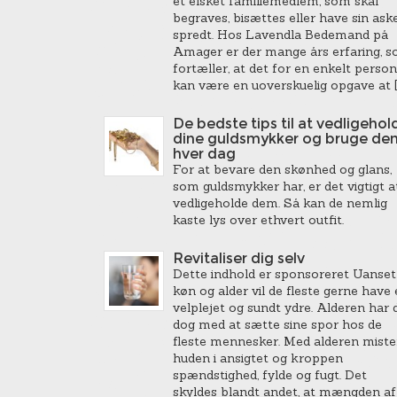
et elsket familiemedlem, som skal
begraves, bisættes eller have sin ask
spredt. Hos Lavendla Bedemand på
Amager er der mange års erfaring, 
fortæller, at det for en enkelt person
kan være en uoverskuelig opgave at [
De bedste tips til at vedligehol
dine guldsmykker og bruge de
hver dag
For at bevare den skønhed og glans,
som guldsmykker har, er det vigtigt a
vedligeholde dem. Så kan de nemlig
kaste lys over ethvert outfit.
Revitaliser dig selv
Dette indhold er sponsoreret Uanset
køn og alder vil de fleste gerne have 
velplejet og sundt ydre. Alderen har 
dog med at sætte sine spor hos de
fleste mennesker. Med alderen miste
huden i ansigtet og kroppen
spændstighed, fylde og fugt. Det
skyldes blandt andet, at mængden af