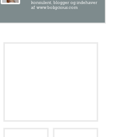
konsulent, blogger og indehaver
af www.boligcious.com