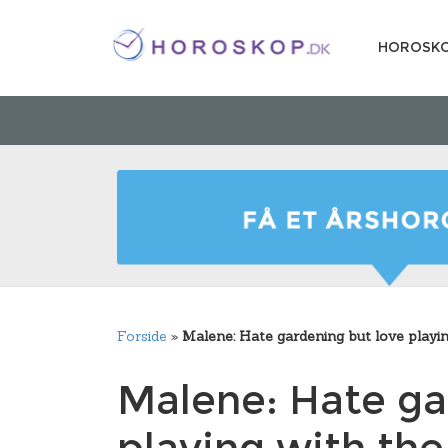
HOROSK
Forside
»
Malene: Hate gardening but love playin
Malene: Hate ga
playing with the