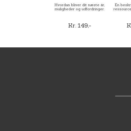
Hvordan bliver dit næste år,
En beskri
muligheder og udfordringer.
ressource
Kr. 149,-
K