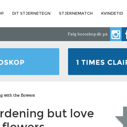
OP
DIT STJERNETEGN
STJERNEMATCH
KVINDETID
Følg horoskop.dk på
g with the flowers
rdening but love
 flowers