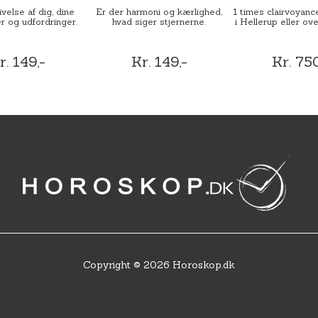
velse af dig, dine
Er der harmoni og kærlighed,
1 times clairvoyance
r og udfordringer.
hvad siger stjernerne.
i Hellerup eller ove
r. 149,-
Kr. 149,-
Kr. 750
Copyright © 2026 Horoskop.dk