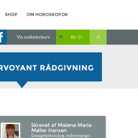
SHOP
OM HOROSKOP.DK
Vis indkøbskurv
Kr. 0,-
0

Skrevet af Malene Marie
Møller Hansen
Designteknolog, indretnings-