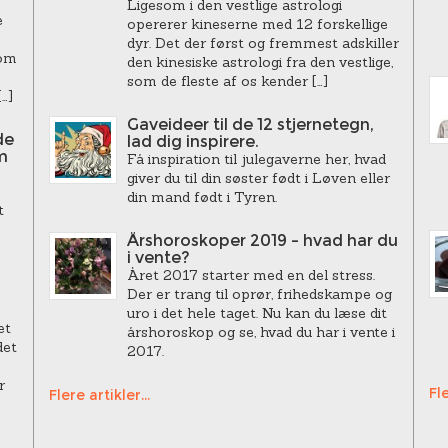
Ligesom i den vestlige astrologi
e
opererer kineserne med 12 forskellige
dyr. Det der først og fremmest adskiller
som
den kinesiske astrologi fra den vestlige,
som de fleste af os kender […]
…]
Gaveideer til de 12 stjernetegn,
de
lad dig inspirere.
m
Få inspiration til julegaverne her, hvad
giver du til din søster født i Løven eller
din mand født i Tyren.
t
Årshoroskoper 2019 – hvad har du
i vente?
Året 2017 starter med en del stress.
Der er trang til oprør, frihedskampe og
uro i det hele taget. Nu kan du læse dit
et
årshoroskop og se, hvad du har i vente i
det
2017.
r
Fle
Flere artikler...