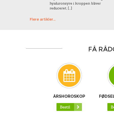
hyaluronsyre i kroppen bliver
reduceret, […]
Flere artikler...
FÅ RÅD
ÅRSHOROSKOP
FØDSE