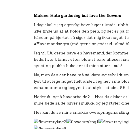
Malene: Hate gardening but love the flowers
I dag skulle jeg egentlig have luget ukrudt… uhhh
ikke finde ud af at holde den pæn, og det er på tr
hånden på hjertet, så siger det mig ikke noget! J
#Havemandsøges (må gerne se godt ud… altså blo
Jeg vil SÅ gerne have en havemand, der kommer 
bede, hvor blomst efter blomst bare afløser hina
synet og plukke buketter til mine stuer….. suk!
Nå, men den der have må så klare sig selv lidt en
lyst til at lege noget helt andet. Jeg nev små 
#shameonme og begyndte at style i stedet, SE 
Hader du også havearbejde? – Hvis du elsker at l
mine bede så de bliver smukke, og jeg styler d
Her kan du se mine smukke overspringshandlinge