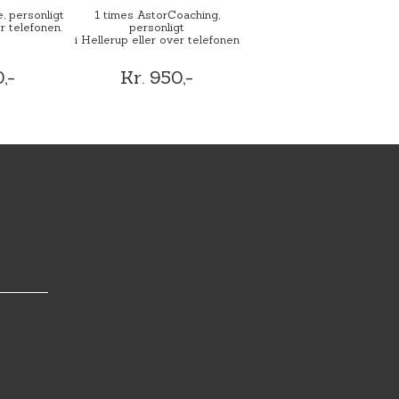
, personligt
1 times AstorCoaching,
r telefonen.
personligt
i Hellerup eller over telefonen
,-
Kr. 950,-