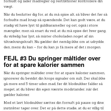
forbudt og lader madregler og restriktioner kontrollere din
vægt.
Når du beslutter dig for, at du må spise alt, så bliver det før så
forbudte mad knap så spændende. Det kan godt være, at du
stadig vil have lyst til guldkarameller og ost, også i store
mængder, men så snart du ved, at du må spise det hver gang,
du virkelig har lyst, så mister chokoladen noget af sin
tiltrækningskraft. Nu gælder det nemlig ikke om at udrydde
den, mens du kan – for du kan jo få mere af det i morgen.
FEJL #3 Du springer måltider over
for at spare kalorier sammen
Når du springer måltider over for at spare kalorier sammen,
ignorerer du bevidst din krops signaler om sult. Der skal ikke
gå mere end 5 timer uden mad, før dit blodsukker falder så
meget, at du bliver din egen værste modstander, når det
gælder kalorier.
Med et lavt blodsukker sættes din fornuft på pause og dine
instinkter tager over. Det er på dette stadie, at du er villig til