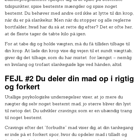
tidspunkter, spise bestemte mængder og spise noget
bestemt. Du behøver med andre ord ikke at lytte til din krop,
når du er på slankekur. Men når du stopper og alle reglerne
bortfalder, hvad har du så at rette dig efter? Det er ofte her,
at de fleste tager de tabte kilo på igen.
For at tabe dig og holde vægten, må du få tilliden tilbage til
din krop. At lade din krop vise dig vejen til et sundt vægttab,
giver dig det tilbage, som du har mistet for længst – nemlig
en livslang og trofast slankeguide lige ved hånden, altid.
FEJL #2 Du deler din mad op i rigtig
og forkert
Utallige psykologiske undersøgelser viser, at jo mere du
nægter dig selv noget bestemt mad, jo større bliver din lyst
til netop det. Du udvikler
cravings
, som er en ubændig trang
til noget bestemt.
Cravings efter det ”forbudte” mad viser dig, at din tankegang
er inde på et forkert spor, hvor du opdeler mad i tilladt og