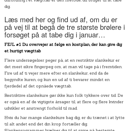
udfordring i et vægttab er den metode, du bruger til at tabe
dig.
Læs med her og find ud af, om du er
på vej til at begå de tre største brølere i
forsøget på at tabe dig i januar…
FEJL #1 Du overvejer at følge en kostplan, der kan give dig
et hurtigt vægttab
Flere undersøgelser peger på, at en restriktiv slankekur er
det mest sikre fingerpeg om, at man vil tage på i fremtiden.
Fire ud af ti vejer mere efter en slankekur, end da de
begyndte kuren, og kun en ud af ti bevarer mindst en
fjerdedel af det opnåede vægttab.
Restriktive slankekure gør ikke kun folk tykkere over tid. De
er også en af de vigtigste årsager til, at flere og flere kvinder
udvikler et anstrengt forhold til mad.
Hvis du har mange slankekure bag dig, er du trænet i at lytte
til alt andet end det din krop fortæller dig.
Slankeprogrammer hjælper dig til at spise på bestemte