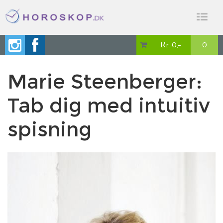
Toggl
naviga
Kr. 0,-
0

Marie Steenberger:
Tab dig med intuitiv
spisning