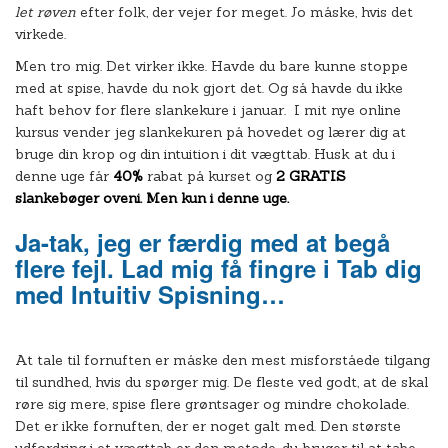
let røven
efter folk, der vejer for meget. Jo måske, hvis det
virkede.
Men tro mig. Det virker ikke. Havde du bare kunne stoppe
med at spise, havde du nok gjort det. Og så havde du ikke
haft behov for flere slankekure i januar. I mit nye online
kursus vender jeg slankekuren på hovedet og lærer dig at
bruge din krop og din intuition i dit vægttab. Husk at du i
denne uge får
40%
rabat på kurset og
2 GRATIS
slankebøger oveni. Men kun i denne uge.
Ja-tak, jeg er færdig med at begå
flere fejl. Lad mig få fingre i Tab dig
med Intuitiv Spisning…
At tale til fornuften er måske den mest misforståede tilgang
til sundhed, hvis du spørger mig. De fleste ved godt, at de skal
røre sig mere, spise flere grøntsager og mindre chokolade.
Det er ikke fornuften, der er noget galt med. Den største