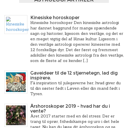
Kinesiske horoskoper
Kinesiske horoskoper Den kinesiske astrologi
har dannet baggrund for mange spændende
sagn og historier, ligesom den vestlige, og det er
en meget vigtig del af Kinas kultur. Ligesom i
den vestlige astrologi opererer kineserne med
12 forskellige dyr. Det der først og fremmest
adskiller den kinesiske astrologi fra den vestlige,
som de fleste af os kender […]
Gaveideer til de 12 stjernetegn, lad dig
inspirere.
Få inspiration til julegaverne her, hvad giver du
til din søster født i Løven eller din mand født i
Tyren.
Årshoroskoper 2019 – hvad har du i
vente?
Året 2017 starter med en del stress. Der er
trang til oprør, frihedskampe og uro i det hele
taget. Nu kan du læse dit årshoroskop og se,