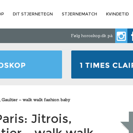
OP
DIT STJERNETEGN
STJERNEMATCH
KVINDETID
Følg horoskop.dk på
, Gaultier – walk walk fashion baby
ris: Jitrois,
ier – walk walk