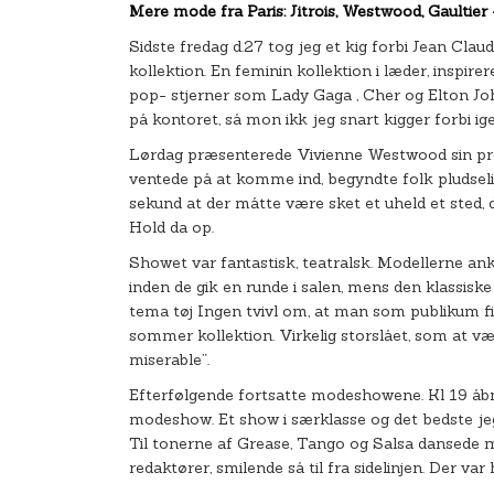
Mere mode fra Paris: Jitrois, Westwood, Gaultier
Sidste fredag d.27 tog jeg et kig forbi Jean Cla
kollektion. En feminin kollektion i læder, inspirer
pop- stjerner som Lady Gaga , Cher og Elton Joh
på kontoret, så mon ikk jeg snart kigger forbi ig
Lørdag præsenterede Vivienne Westwood sin prêt
ventede på at komme ind, begyndte folk pludseli
sekund at der måtte være sket et uheld et sted,
Hold da op.
Showet var fantastisk, teatralsk. Modellerne an
inden de gik en runde i salen, mens den klassisk
tema tøj Ingen tvivl om, at man som publikum fi
sommer kollektion. Virkelig storslået, som at være
miserable”.
Efterfølgende fortsatte modeshowene. Kl 19 åbne
modeshow. Et show i særklasse og det bedste jeg 
Til tonerne af Grease, Tango og Salsa dansede
redaktører, smilende så til fra sidelinjen. Der var