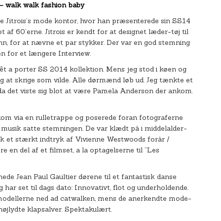
 – walk walk fashion baby
ude Jitrois’s mode kontor, hvor han præsenterede sin SS14
et af 60’erne. Jitrois er kendt for at designet læder-tøj til
n, for at nævne et par stykker. Der var en god stemning
en for et længere Interview.
 a porter SS 2014 kollektion. Mens jeg stod i køen og
g at skrige som vilde. Alle dørmænd løb ud. Jeg tænkte et
 da det viste sig blot at være Pamela Anderson der ankom.
kom via en rulletrappe og poserede foran fotograferne
e musik satte stemningen. De var klædt på i middelalder-
k et stærkt indtryk af Vivienne Westwoods forår /
 en del af et filmset, a la optagelserne til ”Les
de Jean Paul Gaultier dørene til et fantastisk danse
har set til dags dato: Innovativt, flot og underholdende.
 modellerne ned ad catwalken, mens de anerkendte mode-
 højlydte klapsalver. Spektakulært.