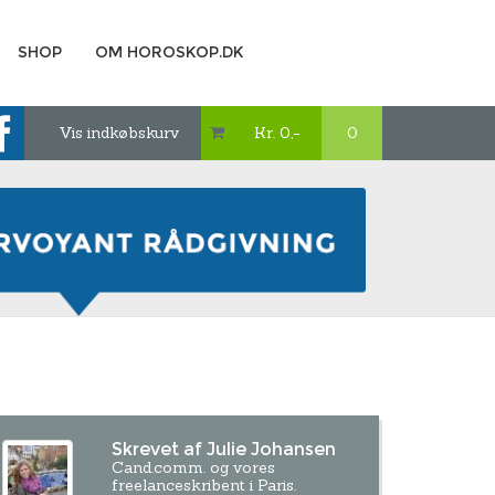
SHOP
OM HOROSKOP.DK
Vis indkøbskurv
Kr. 0,-
0

Skrevet af Julie Johansen
Cand.comm. og vores
freelanceskribent i Paris.