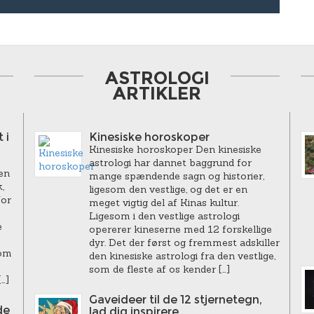
ASTROLOGI
ARTIKLER
 i
Kinesiske horoskoper
Kinesiske horoskoper Den kinesiske
astrologi har dannet baggrund for
en
mange spændende sagn og historier,
,
ligesom den vestlige, og det er en
for
meget vigtig del af Kinas kultur.
Ligesom i den vestlige astrologi
e
opererer kineserne med 12 forskellige
dyr. Det der først og fremmest adskiller
som
den kinesiske astrologi fra den vestlige,
som de fleste af os kender […]
…]
Gaveideer til de 12 stjernetegn,
de
lad dig inspirere.