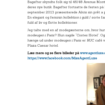
Bagefter skyndte folk sig til 46/48 Avenue Mon
deres nye butik. Bagefter fortsatte de festen p
september 2013 præsenterede Akris sin prêt a p
En elegant og feminin kollektion i guld / sorte fa
fuld af liv og flotte kollektioner.
Jeg talte med en af modegæsterne om, hvor hun 
modeugen i Paris? Hun sagde “Costes Hotel”. Og j
hænge ud under modeugen i Paris er: RUC café ve
Plaza Caesar hotel.
Læs mere og se flere billeder på
www.agentluxe
https://www.facebook.com/MissAgentLuxe