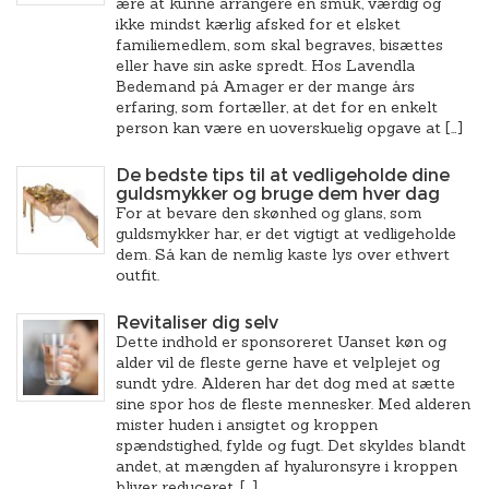
ære at kunne arrangere en smuk, værdig og
ikke mindst kærlig afsked for et elsket
familiemedlem, som skal begraves, bisættes
eller have sin aske spredt. Hos Lavendla
Bedemand på Amager er der mange års
erfaring, som fortæller, at det for en enkelt
person kan være en uoverskuelig opgave at […]
De bedste tips til at vedligeholde dine
guldsmykker og bruge dem hver dag
For at bevare den skønhed og glans, som
guldsmykker har, er det vigtigt at vedligeholde
dem. Så kan de nemlig kaste lys over ethvert
outfit.
Revitaliser dig selv
Dette indhold er sponsoreret Uanset køn og
alder vil de fleste gerne have et velplejet og
sundt ydre. Alderen har det dog med at sætte
sine spor hos de fleste mennesker. Med alderen
mister huden i ansigtet og kroppen
spændstighed, fylde og fugt. Det skyldes blandt
andet, at mængden af hyaluronsyre i kroppen
bliver reduceret, […]