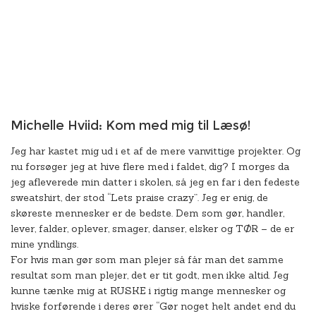
Michelle Hviid: Kom med mig til Læsø!
Jeg har kastet mig ud i et af de mere vanvittige projekter. Og
nu forsøger jeg at hive flere med i faldet, dig? I morges da
jeg afleverede min datter i skolen, så jeg en far i den fedeste
sweatshirt, der stod “Lets praise crazy”. Jeg er enig, de
skøreste mennesker er de bedste. Dem som gør, handler,
lever, falder, oplever, smager, danser, elsker og TØR – de er
mine yndlings.
For hvis man gør som man plejer så får man det samme
resultat som man plejer, det er tit godt, men ikke altid. Jeg
kunne tænke mig at RUSKE i rigtig mange mennesker og
hviske forførende i deres ører “Gør noget helt andet end du