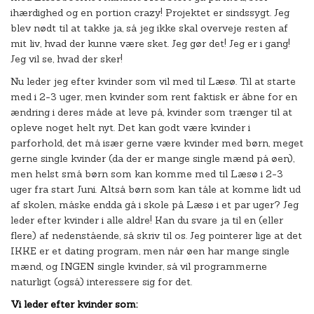
ihærdighed og en portion crazy! Projektet er sindssygt. Jeg
blev nødt til at takke ja, så jeg ikke skal overveje resten af
mit liv, hvad der kunne være sket. Jeg gør det! Jeg er i gang!
Jeg vil se, hvad der sker!
Nu leder jeg efter kvinder som vil med til Læsø. Til at starte
med i 2-3 uger, men kvinder som rent faktisk er åbne for en
ændring i deres måde at leve på, kvinder som trænger til at
opleve noget helt nyt. Det kan godt være kvinder i
parforhold, det må især gerne være kvinder med børn, meget
gerne single kvinder (da der er mange single mænd på øen),
men helst små børn som kan komme med til Læsø i 2-3
uger fra start Juni. Altså børn som kan tåle at komme lidt ud
af skolen, måske endda gå i skole på Læsø i et par uger? Jeg
leder efter kvinder i alle aldre! Kan du svare ja til en (eller
flere) af nedenstående, så skriv til os. Jeg pointerer lige at det
IKKE er et dating program, men når øen har mange single
mænd, og INGEN single kvinder, så vil programmerne
naturligt (også) interessere sig for det.
Vi leder efter kvinder som: