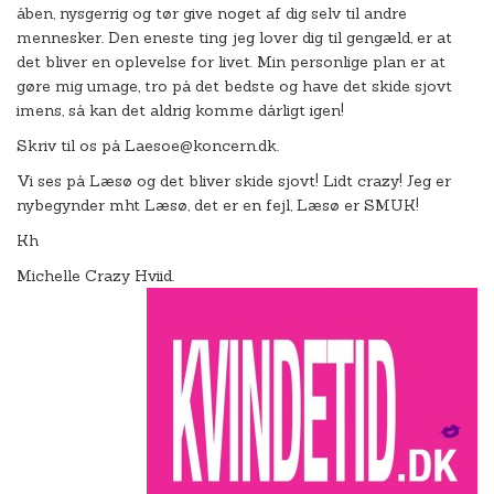
åben, nysgerrig og tør give noget af dig selv til andre
mennesker. Den eneste ting jeg lover dig til gengæld, er at
det bliver en oplevelse for livet. Min personlige plan er at
gøre mig umage, tro på det bedste og have det skide sjovt
imens, så kan det aldrig komme dårligt igen!
Skriv til os på Laesoe@koncern.dk.
Vi ses på Læsø og det bliver skide sjovt! Lidt crazy! Jeg er
nybegynder mht Læsø, det er en fejl, Læsø er SMUK!
Kh
Michelle Crazy Hviid.