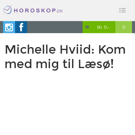
Toggl
naviga
Kr. 0,-
0

Michelle Hviid: Kom
med mig til Læsø!