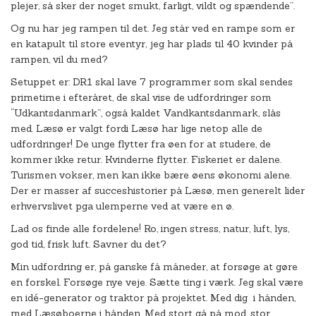
plejer, så sker der noget smukt, farligt, vildt og spændende”.
Og nu har jeg rampen til det. Jeg står ved en rampe som er
en katapult til store eventyr, jeg har plads til 40 kvinder på
rampen, vil du med?
Setuppet er: DR1 skal lave 7 programmer som skal sendes
primetime i efteråret, de skal vise de udfordringer som
“Udkantsdanmark”, også kaldet Vandkantsdanmark, slås
med. Læsø er valgt fordi Læsø har lige netop alle de
udfordringer! De unge flytter fra øen for at studere, de
kommer ikke retur. Kvinderne flytter. Fiskeriet er dalene.
Turismen vokser, men kan ikke bære øens økonomi alene.
Der er masser af succeshistorier på Læsø, men generelt lider
erhvervslivet pga ulemperne ved at være en ø.
Lad os finde alle fordelene! Ro, ingen stress, natur, luft, lys,
god tid, frisk luft. Savner du det?
Min udfordring er, på ganske få måneder, at forsøge at gøre
en forskel. Forsøge nye veje. Sætte ting i værk. Jeg skal være
en idé-generator og traktor på projektet. Med dig i hånden,
med Læsøboerne i hånden. Med stort gå på mod, stor