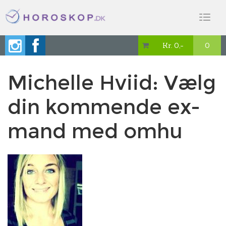
Toggl
naviga
Kr. 0,-
0

Michelle Hviid: Vælg
din kommende ex-
mand med omhu