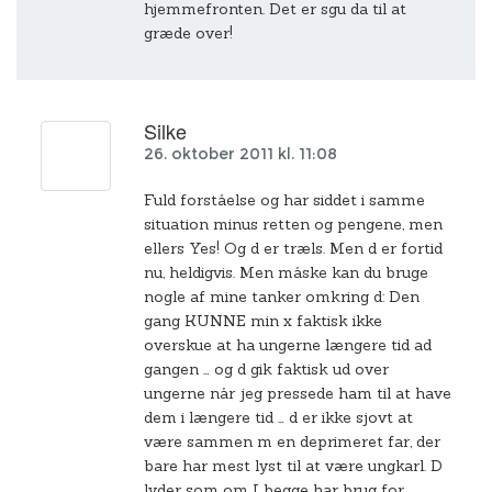
hjemmefronten. Det er sgu da til at
græde over!
Silke
26. oktober 2011 kl. 11:08
Fuld forståelse og har siddet i samme
situation minus retten og pengene, men
ellers Yes! Og d er træls. Men d er fortid
nu, heldigvis. Men måske kan du bruge
nogle af mine tanker omkring d: Den
gang KUNNE min x faktisk ikke
overskue at ha ungerne længere tid ad
gangen … og d gik faktisk ud over
ungerne når jeg pressede ham til at have
dem i længere tid … d er ikke sjovt at
være sammen m en deprimeret far, der
bare har mest lyst til at være ungkarl. D
lyder som om I begge har brug for