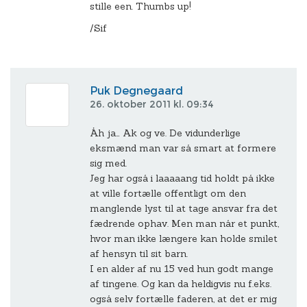
stille een. Thumbs up!
/Sif
Puk Degnegaard
26. oktober 2011 kl. 09:34
Åh ja… Ak og ve. De vidunderlige
eksmænd man var så smart at formere
sig med.
Jeg har også i laaaaang tid holdt på ikke
at ville fortælle offentligt om den
manglende lyst til at tage ansvar fra det
fædrende ophav. Men man når et punkt,
hvor man ikke længere kan holde smilet
af hensyn til sit barn.
I en alder af nu 15 ved hun godt mange
af tingene. Og kan da heldigvis nu f.eks.
også selv fortælle faderen, at det er mig