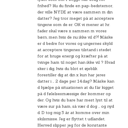
frihed? Ku du finde en pap-bedstemor,
der ville NYDE at være sammen m din
datter? Jeg tror meget på at acceptere
tingene som de er. OK vi mener at hr.
fader skal være x sammen m vores
børn, men hvis de nu ikke vil d?! Måske
er d bedre for vores og ungernes skyld
at acceptere tingenes tilstand i stedet
for at bruge energi og kræfter på at
tvinge ham til noget han ikke vil ? Hvad
sker i dig, hvis du blot et øjeblik
forestiller dig at din x kun har jeres
datter i … 2 dage per 14.dag? Måske kan
d hjælpe på situationen at du får kigget
på d følelsesmæssige der kommer op
der. Og hvis du bare har mest lyst til at
være sur på ham, så vær d dog … og nyd
d. D tog mig 5 år at komme over min
skilsmisse. Jeg er flyttet t udlandet.
Herved slipper jeg for de konstante