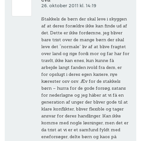
26. oktober 2011 kl. 14:19
Stakkels de børn der skal leve i skyggen
af at deres forældre ikke kan finde ud af
det. Dette er ikke fordømne, jeg bliver
bare trist over de mange børn der skal
leve det “normale” liv af at blive fragtet
over land og rige fordi mor og far har for
travlt, ikke kan enes, kun kunne få
arbejde langt fanden ivold fra dem, er
for opslugt i deres egen kariere, nye
kærester osv osv. Æv for de stakkels
børn – hurra for de gode forsøg, satans
for nederlagne og jeg håber at vi få en
generation af unger der bliver gode til at
klare konflikter, bliver flexible og tager
ansvar for deres handlinger. Kan ikke
komme med nogle løsninger, men det er
da trist at vi er et samfund fyldt med
eneforsøger, delte børn og kaos på