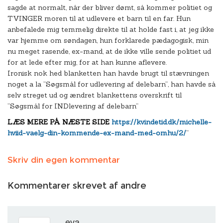
sagde at normalt, når der bliver dømt, så kommer politiet og
TVINGER moren til at udlevere et barn til en far. Hun
anbefalede mig temmelig direkte til at holde fast i, at jeg ikke
var hjemme om søndagen, hun forklarede pædagogisk, min
nu meget rasende, ex-mand, at de ikke ville sende politiet ud
for at lede efter mig, for at han kunne aflevere.
Ironisk nok hed blanketten han havde brugt til stævningen
noget a la ”Søgsmål for udlevering af delebarn”, han havde så
selv streget ud og ændret blankettens overskrift til
”Søgsmål for INDlevering af delebarn”
LÆS MERE PÅ NÆSTE SIDE
https://kvindetid.dk/michelle-
hviid-vaelg-din-kommende-ex-mand-med-omhu/2/
”
Skriv din egen kommentar
Kommentarer skrevet af andre
eva