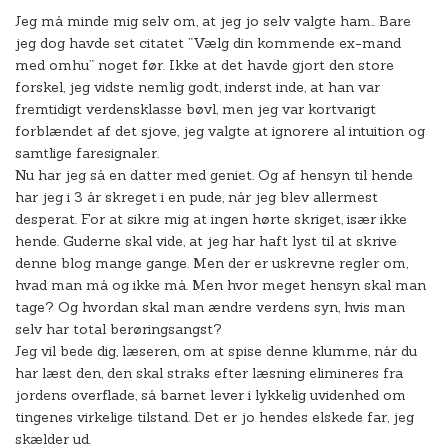
Jeg må minde mig selv om, at jeg jo selv valgte ham.. Bare
jeg dog havde set citatet ”Vælg din kommende ex-mand
med omhu” noget før. Ikke at det havde gjort den store
forskel, jeg vidste nemlig godt, inderst inde, at han var
fremtidigt verdensklasse bøvl, men jeg var kortvarigt
forblændet af det sjove, jeg valgte at ignorere al intuition og
samtlige faresignaler.
Nu har jeg så en datter med geniet. Og af hensyn til hende
har jeg i 3 år skreget i en pude, når jeg blev allermest
desperat. For at sikre mig at ingen hørte skriget, især ikke
hende. Guderne skal vide, at jeg har haft lyst til at skrive
denne blog mange gange. Men der er uskrevne regler om,
hvad man må og ikke må. Men hvor meget hensyn skal man
tage? Og hvordan skal man ændre verdens syn, hvis man
selv har total berøringsangst?
Jeg vil bede dig, læseren, om at spise denne klumme, når du
har læst den, den skal straks efter læsning elimineres fra
jordens overflade, så barnet lever i lykkelig uvidenhed om
tingenes virkelige tilstand. Det er jo hendes elskede far, jeg
skælder ud.