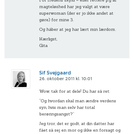
For fredens skyld – eller rettere p.g af
magteløshed har jeg valgt at være
superwoman (der er jo ikke andet at
gøre) for mine 3.
Og håber at jeg har lært min lærdom.
Kærligst,
Gita
Sif Svejgaard
26. oktober 2011 kl. 10:01
Wow, tak for at dele! Du har så ret:
“Og hvordan skal man ændre verdens
syn, hvis man selv har total
berøringsangst?”
Jeg tror, det er godt, at din datter har
fået så sej en mor og ikke en forsagt og