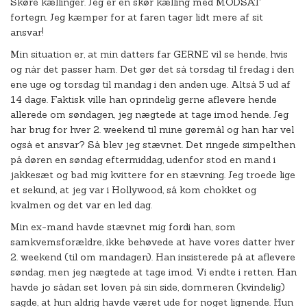
Skøre kællinger. Jeg er en skør kælling med MODSAT
fortegn. Jeg kæmper for at faren tager lidt mere af sit
ansvar!
Min situation er, at min datters far GERNE vil se hende, hvis
og når det passer ham. Det gør det så torsdag til fredag i den
ene uge og torsdag til mandag i den anden uge. Altså 5 ud af
14 dage. Faktisk ville han oprindelig gerne aflevere hende
allerede om søndagen, jeg nægtede at tage imod hende. Jeg
har brug for hver 2. weekend til mine gøremål og han har vel
også et ansvar? Så blev jeg stævnet. Det ringede simpelthen
på døren en søndag eftermiddag, udenfor stod en mand i
jakkesæt og bad mig kvittere for en stævning. Jeg troede lige
et sekund, at jeg var i Hollywood, så kom chokket og
kvalmen og det var en led dag.
Min ex-mand havde stævnet mig fordi han, som
samkvemsforældre, ikke behøvede at have vores datter hver
2. weekend (til om mandagen). Han insisterede på at aflevere
søndag, men jeg nægtede at tage imod. Vi endte i retten. Han
havde jo sådan set loven på sin side, dommeren (kvindelig)
sagde, at hun aldrig havde været ude for noget lignende. Hun