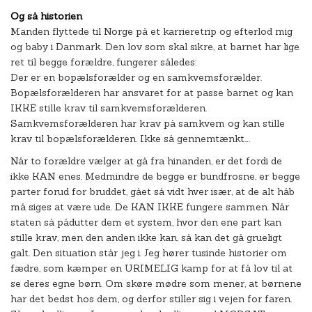
Og så historien
Manden flyttede til Norge på et karrieretrip og efterlod mig
og baby i Danmark. Den lov som skal sikre, at barnet har lige
ret til begge forældre, fungerer således:
Der er en bopælsforælder og en samkvemsforælder.
Bopælsforælderen har ansvaret for at passe barnet og kan
IKKE stille krav til samkvemsforælderen.
Samkvemsforælderen har krav på samkvem og kan stille
krav til bopælsforælderen. Ikke så gennemtænkt….
Når to forældre vælger at gå fra hinanden, er det fordi de
ikke KAN enes. Medmindre de begge er bundfrosne, er begge
parter forud for bruddet, gået så vidt hver især, at de alt håb
må siges at være ude. De KAN IKKE fungere sammen. Når
staten så pådutter dem et system, hvor den ene part kan
stille krav, men den anden ikke kan, så kan det gå grueligt
galt. Den situation står jeg i. Jeg hører tusinde historier om
fædre, som kæmper en URIMELIG kamp for at få lov til at
se deres egne børn. Om skøre mødre som mener, at børnene
har det bedst hos dem, og derfor stiller sig i vejen for faren.