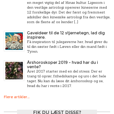
en meget vigtig del af Kinas kultur. Ligesom i
den vestlige astrologi opererer kineserne med
12 forskellige dyr. Det der først og fremmest
adskiller den kinesiske astrologi fra den vestlige,
som de fleste af os kender […]
Gaveideer til de 12 stjernetegn, lad dig
inspirere.
Få inspiration til julegaverne her, hvad giver du
til din søster født i Løven eller din mand født i
Tyren.
Årshoroskoper 2019 – hvad har du i
vente?
Året 2017 starter med en del stress. Der er
trang til oprør, frihedskampe og uro i det hele
taget. Nu kan du læse dit årshoroskop og se,
hvad du har i vente i 2017.
Flere artikler...
FIK DU LÆST DISSE?