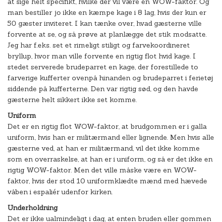
at sige helt specifikt, hvilke der vil være en WOW-faktor. Og
man bestiller jo ikke en kæmpe kage i 8 lag, hvis der kun er
50 gæster inviteret. I kan tænke over, hvad gæsterne ville
forvente at se, og så prøve at planlægge det stik modsatte.
Jeg har f.eks. set et rimeligt stiligt og farvekoordineret
bryllup, hvor man ville forvente en rigtig flot hvid kage. I
stedet serverede brudeparret en kage, der forestillede to
farverige kufferter ovenpå hinanden og brudeparret i ferietøj
siddende på kufferterne. Den var rigtig sød, og den havde
gæsterne helt sikkert ikke set komme.
Uniform
Det er en rigtig flot WOW-faktor, at brudgommen er i galla
uniform, hvis han er militærmand eller lignende. Men hvis alle
gæsterne ved, at han er militærmand, vil det ikke komme
som en overraskelse, at han er i uniform, og så er det ikke en
rigtig WOW-faktor. Men det ville måske være en WOW-
faktor, hvis der stod 10 uniformklædte mænd med hævede
våben i espaliér udenfor kirken.
Underholdning
Det er ikke ualmindeligt i dag, at enten bruden eller gommen