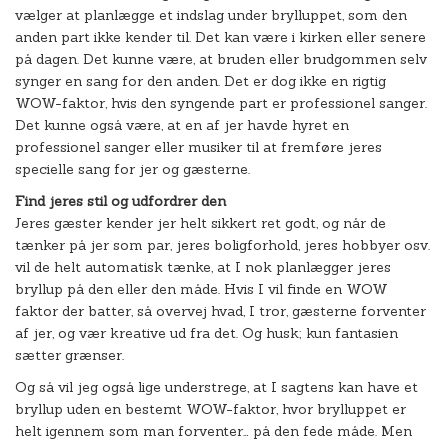
vælger at planlægge et indslag under brylluppet, som den
anden part ikke kender til. Det kan være i kirken eller senere
på dagen. Det kunne være, at bruden eller brudgommen selv
synger en sang for den anden. Det er dog ikke en rigtig
WOW-faktor, hvis den syngende part er professionel sanger.
Det kunne også være, at en af jer havde hyret en
professionel sanger eller musiker til at fremføre jeres
specielle sang for jer og gæsterne.
Find jeres stil og udfordrer den
Jeres gæster kender jer helt sikkert ret godt, og når de
tænker på jer som par, jeres boligforhold, jeres hobbyer osv.
vil de helt automatisk tænke, at I nok planlægger jeres
bryllup på den eller den måde. Hvis I vil finde en WOW
faktor der batter, så overvej hvad, I tror, gæsterne forventer
af jer, og vær kreative ud fra det. Og husk; kun fantasien
sætter grænser.
Og så vil jeg også lige understrege, at I sagtens kan have et
bryllup uden en bestemt WOW-faktor, hvor brylluppet er
helt igennem som man forventer… på den fede måde. Men