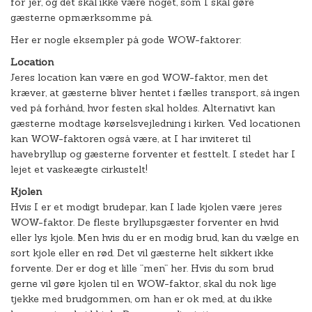
for jer, og det skal ikke være noget, som I skal gøre
gæsterne opmærksomme på.
Her er nogle eksempler på gode WOW-faktorer:
Location
Jeres location kan være en god WOW-faktor, men det
kræver, at gæsterne bliver hentet i fælles transport, så ingen
ved på forhånd, hvor festen skal holdes. Alternativt kan
gæsterne modtage kørselsvejledning i kirken. Ved locationen
kan WOW-faktoren også være, at I har inviteret til
havebryllup og gæsterne forventer et festtelt. I stedet har I
lejet et vaskeægte cirkustelt!
Kjolen
Hvis I er et modigt brudepar, kan I lade kjolen være jeres
WOW-faktor. De fleste bryllupsgæster forventer en hvid
eller lys kjole. Men hvis du er en modig brud, kan du vælge en
sort kjole eller en rød. Det vil gæsterne helt sikkert ikke
forvente. Der er dog et lille ”men” her. Hvis du som brud
gerne vil gøre kjolen til en WOW-faktor, skal du nok lige
tjekke med brudgommen, om han er ok med, at du ikke