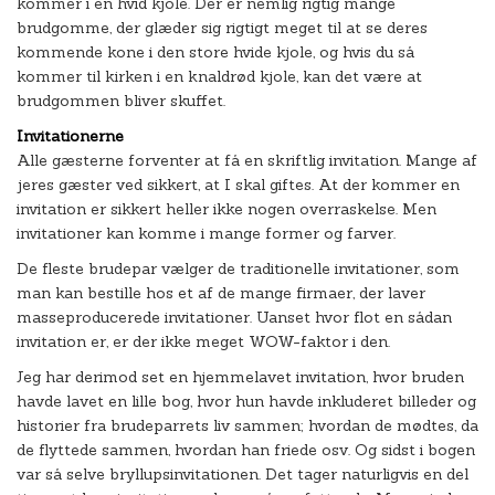
kommer i en hvid kjole. Der er nemlig rigtig mange
brudgomme, der glæder sig rigtigt meget til at se deres
kommende kone i den store hvide kjole, og hvis du så
kommer til kirken i en knaldrød kjole, kan det være at
brudgommen bliver skuffet.
Invitationerne
Alle gæsterne forventer at få en skriftlig invitation. Mange af
jeres gæster ved sikkert, at I skal giftes. At der kommer en
invitation er sikkert heller ikke nogen overraskelse. Men
invitationer kan komme i mange former og farver.
De fleste brudepar vælger de traditionelle invitationer, som
man kan bestille hos et af de mange firmaer, der laver
masseproducerede invitationer. Uanset hvor flot en sådan
invitation er, er der ikke meget WOW-faktor i den.
Jeg har derimod set en hjemmelavet invitation, hvor bruden
havde lavet en lille bog, hvor hun havde inkluderet billeder og
historier fra brudeparrets liv sammen; hvordan de mødtes, da
de flyttede sammen, hvordan han friede osv. Og sidst i bogen
var så selve bryllupsinvitationen. Det tager naturligvis en del