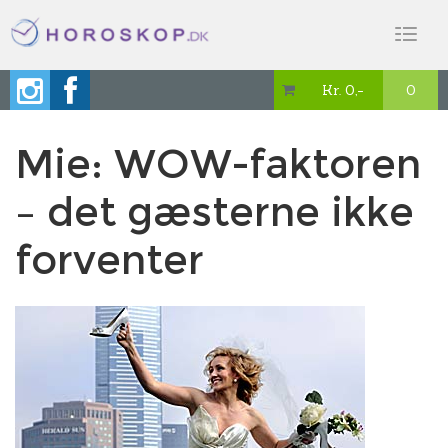
Toggl
naviga
Kr. 0,-
0

Mie: WOW-faktoren
– det gæsterne ikke
forventer