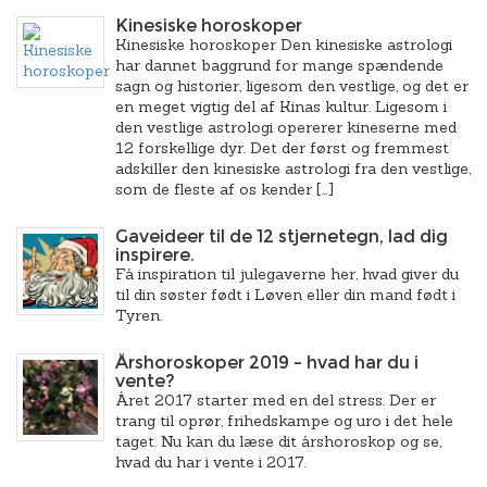
Kinesiske horoskoper
Kinesiske horoskoper Den kinesiske astrologi
har dannet baggrund for mange spændende
sagn og historier, ligesom den vestlige, og det er
en meget vigtig del af Kinas kultur. Ligesom i
den vestlige astrologi opererer kineserne med
12 forskellige dyr. Det der først og fremmest
adskiller den kinesiske astrologi fra den vestlige,
som de fleste af os kender […]
Gaveideer til de 12 stjernetegn, lad dig
inspirere.
Få inspiration til julegaverne her, hvad giver du
til din søster født i Løven eller din mand født i
Tyren.
Årshoroskoper 2019 – hvad har du i
vente?
Året 2017 starter med en del stress. Der er
trang til oprør, frihedskampe og uro i det hele
taget. Nu kan du læse dit årshoroskop og se,
hvad du har i vente i 2017.