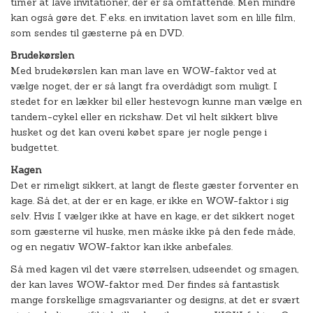
timer at lave invitationer, der er så omfattende. Men mindre
kan også gøre det. F.eks. en invitation lavet som en lille film,
som sendes til gæsterne på en DVD.
Brudekørslen
Med brudekørslen kan man lave en WOW-faktor ved at
vælge noget, der er så langt fra overdådigt som muligt. I
stedet for en lækker bil eller hestevogn kunne man vælge en
tandem-cykel eller en rickshaw. Det vil helt sikkert blive
husket og det kan oveni købet spare jer nogle penge i
budgettet.
Kagen
Det er rimeligt sikkert, at langt de fleste gæster forventer en
kage. Så det, at der er en kage, er ikke en WOW-faktor i sig
selv. Hvis I vælger ikke at have en kage, er det sikkert noget
som gæsterne vil huske, men måske ikke på den fede måde,
og en negativ WOW-faktor kan ikke anbefales.
Så med kagen vil det være størrelsen, udseendet og smagen,
der kan laves WOW-faktor med. Der findes så fantastisk
mange forskellige smagsvarianter og designs, at det er svært