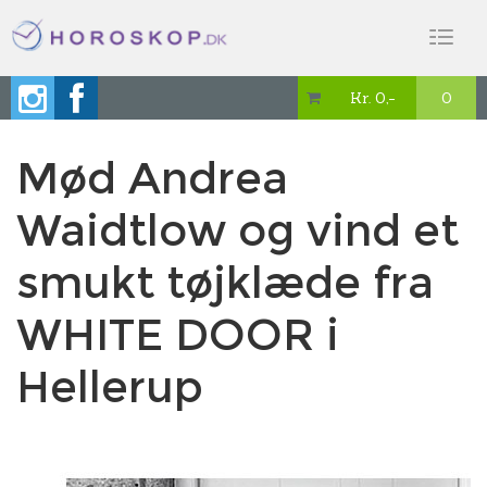
Toggl
naviga
Kr. 0,-
0

Mød Andrea
Waidtlow og vind et
smukt tøjklæde fra
WHITE DOOR i
Hellerup