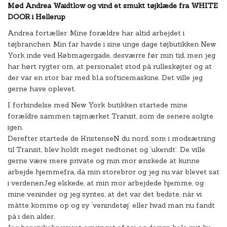
Mød Andrea Waidtlow og vind et smukt tøjklæde fra WHITE
DOOR i Hellerup
Andrea fortæller: Mine forældre har altid arbejdet i
tøjbranchen. Min far havde i sine unge dage tøjbutikken New
York inde ved Købmagergade, desværre før min tid, men jeg
har hørt rygter om, at personalet stod på rulleskøjter og at
der var en stor bar med bl.a softicemaskine. Det ville jeg
gerne have oplevet.
I forbindelse med New York butikken startede mine
forældre sammen tøjmærket Transit, som de senere solgte
igen.
Derefter startede de KristenseN du nord, som i modsætning
til Transit, blev holdt meget nedtonet og ‘ukendt’. De ville
gerne være mere private og min mor ønskede at kunne
arbejde hjemmefra, da min storebror og jeg nu var blevet sat
i verdenen.
Jeg elskede, at min mor arbejdede hjemme, og
mine veninder og jeg syntes, at det var det bedste, når vi
måtte komme op og sy ‘venindetøj’ eller hvad man nu fandt
på i den alder.