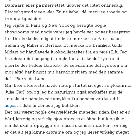
Danmark eller på internettet, udover det, intet onlinesalg.
Pludselig stod ideen klar. En risikabel idé, men jeg troede og
tror stadig på den.
Jeg rejste til Paris og New York og besøgte nogle
showrooms med nogle varer jeg havde set og var begejstret
for. Det lykkedes mig at finde to mærker fra Paris, Isaac
Sellam og Miller et Bertaux. Et mærke fra Brasilien, Gilda
Midani og håndlavede krokodilletasker fra en pige i LA. Jeg
fik udover det adgang til nogle fantastiske duftlys fra et
mærke der hedder Baobab,- de selvsamme duftlys som min
mor altid har brugt i mit barndomshjem med den samme
duft ‘Pierre de Lune’.
Min bror’s kæreste havde netop startet sit eget smykkefirma
‘Julie Carl’ op, og jeg fik naturligvis også anskaffet mig de
smukkeste håndlavede smykker fra hendes værksted.
I
august
sidste år åbnede jeg butikken.
Det har været nogle overvældende måneder siden. Det er en
hård, lærerig og virkelig sjov process at åbne butik og ikke
mindst skulle ‘opbygge’ en masse ukendte mærker. For mig
er det alt jeg kunne drømme om og jeg lærer virkelig meget