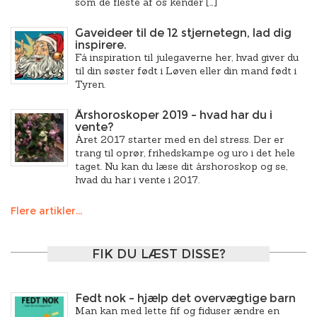
som de fleste af os kender […]
Gaveideer til de 12 stjernetegn, lad dig
inspirere.
Få inspiration til julegaverne her, hvad giver du
til din søster født i Løven eller din mand født i
Tyren.
Årshoroskoper 2019 – hvad har du i
vente?
Året 2017 starter med en del stress. Der er
trang til oprør, frihedskampe og uro i det hele
taget. Nu kan du læse dit årshoroskop og se,
hvad du har i vente i 2017.
Flere artikler...
FIK DU LÆST DISSE?
Fedt nok – hjælp det overvægtige barn
Man kan med lette fif og fiduser ændre en