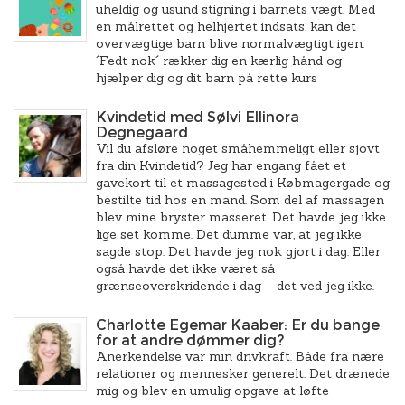
uheldig og usund stigning i barnets vægt. Med
en målrettet og helhjertet indsats, kan det
overvægtige barn blive normalvægtigt igen.
´Fedt nok´ rækker dig en kærlig hånd og
hjælper dig og dit barn på rette kurs
Kvindetid med Sølvi Ellinora
Degnegaard
Vil du afsløre noget småhemmeligt eller sjovt
fra din Kvindetid? Jeg har engang fået et
gavekort til et massagested i Købmagergade og
bestilte tid hos en mand. Som del af massagen
blev mine bryster masseret. Det havde jeg ikke
lige set komme. Det dumme var, at jeg ikke
sagde stop. Det havde jeg nok gjort i dag. Eller
også havde det ikke været så
grænseoverskridende i dag – det ved jeg ikke.
Charlotte Egemar Kaaber: Er du bange
for at andre dømmer dig?
Anerkendelse var min drivkraft. Både fra nære
relationer og mennesker generelt. Det drænede
mig og blev en umulig opgave at løfte