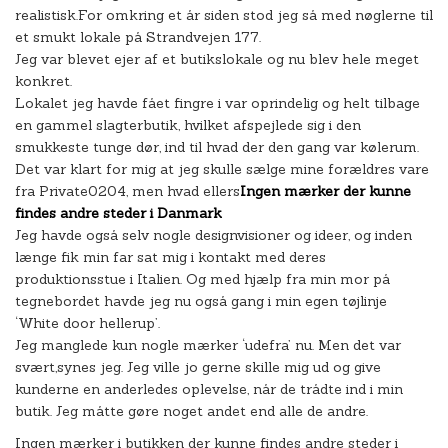
realistisk.
For omkring et år siden stod jeg så med nøglerne til
et smukt lokale på Strandvejen 177.
Jeg var blevet ejer af et butikslokale og nu blev hele meget
konkret.
Lokalet jeg havde fået fingre i var oprindelig og helt tilbage
en gammel slagterbutik, hvilket afspejlede sig i den
smukkeste tunge dør, ind til hvad der den gang var kølerum.
Det var klart for mig at jeg skulle sælge mine forældres vare
fra Private0204, men hvad ellers
Ingen mærker der kunne
findes andre steder i Danmark
Jeg havde også selv nogle designvisioner og ideer, og inden
længe fik min far sat mig i kontakt med deres
produktionsstue i Italien. Og med hjælp fra min mor på
tegnebordet havde jeg nu også gang i min egen tøjlinje
‘White door hellerup’.
Jeg manglede kun nogle mærker ‘udefra’ nu. Men det var
svært,synes jeg. Jeg ville jo gerne skille mig ud og give
kunderne en anderledes oplevelse, når de trådte ind i min
butik. Jeg måtte gøre noget andet end alle de andre.
Ingen mærker i butikken der kunne findes andre steder i