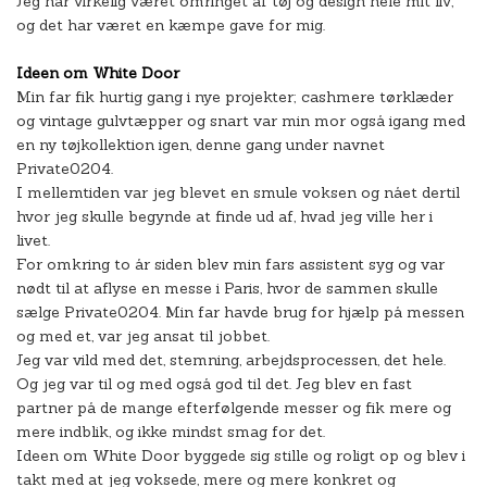
Jeg har virkelig været omringet af tøj og design hele mit liv,
og det har været en kæmpe gave for mig.
Ideen om White Door
Min far fik hurtig gang i nye projekter; cashmere tørklæder
og vintage gulvtæpper og snart var min mor også igang med
en ny tøjkollektion igen, denne gang under navnet
Private0204.
I mellemtiden var jeg blevet en smule voksen og nået dertil
hvor jeg skulle begynde at finde ud af, hvad jeg ville her i
livet.
For omkring to år siden blev min fars assistent syg og var
nødt til at aflyse en messe i Paris, hvor de sammen skulle
sælge Private0204. Min far havde brug for hjælp på messen
og med et, var jeg ansat til jobbet.
Jeg var vild med det, stemning, arbejdsprocessen, det hele.
Og jeg var til og med også god til det. Jeg blev en fast
partner på de mange efterfølgende messer og fik mere og
mere indblik, og ikke mindst smag for det.
Ideen om White Door byggede sig stille og roligt op og blev i
takt med at jeg voksede, mere og mere konkret og