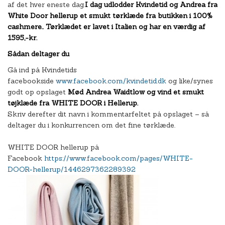
af det hver eneste dag.
I dag udlodder Kvindetid og Andrea fra
White Door hellerup et smukt tørklæde fra butikken i 100%
cashmere.. Tørklædet er lavet i Italien og har en værdig af
1595,-kr.
Sådan deltager du
Gå ind på Kvindetids
facebookside
www.facebook.com/kvindetid.dk
og like/synes
godt op opslaget
Mød Andrea Waidtlow og vind et smukt
tøjklæde fra WHITE DOOR i Hellerup.
Skriv derefter dit navn i kommentarfeltet på opslaget – så
deltager du i konkurrencen om det fine tørklæde.
WHITE DOOR hellerup på
Facebook
https://www.facebook.com/pages/WHITE-
DOOR-hellerup/1446297362289392