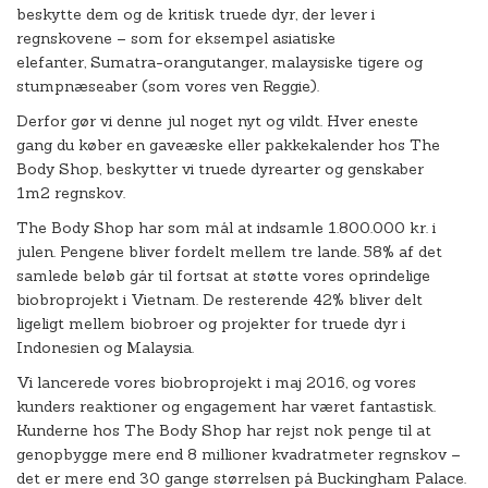
beskytte dem og de kritisk truede dyr, der lever i
regnskovene – som for eksempel asiatiske
elefanter, Sumatra-orangutanger, malaysiske tigere og
stumpnæseaber (som vores ven Reggie).
Derfor gør vi denne jul noget nyt og vildt. Hver eneste
gang du køber en gaveæske eller pakkekalender hos The
Body Shop, beskytter vi truede dyrearter og genskaber
1m2 regnskov.
The Body Shop har som mål at indsamle 1.800.000 kr. i
julen. Pengene bliver fordelt mellem tre lande. 58% af det
samlede beløb går til fortsat at støtte vores oprindelige
biobroprojekt i Vietnam. De resterende 42% bliver delt
ligeligt mellem biobroer og projekter for truede dyr i
Indonesien og Malaysia.
Vi lancerede vores biobroprojekt i maj 2016, og vores
kunders reaktioner og engagement har været fantastisk.
Kunderne hos The Body Shop har rejst nok penge til at
genopbygge mere end 8 millioner kvadratmeter regnskov –
det er mere end 30 gange størrelsen på Buckingham Palace.