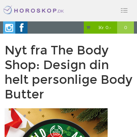
Toggl
naviga
Kr. 0,-
0

Nyt fra The Body
Shop: Design din
helt personlige Body
Butter