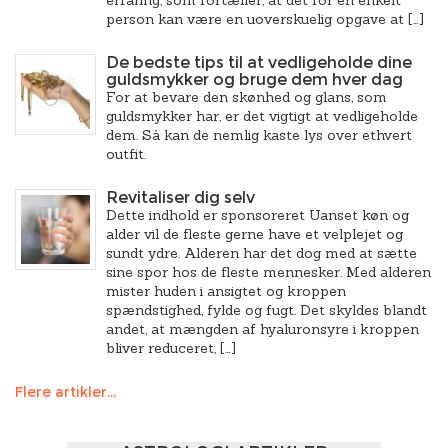
erfaring, som fortæller, at det for en enkelt
person kan være en uoverskuelig opgave at […]
De bedste tips til at vedligeholde dine
guldsmykker og bruge dem hver dag
For at bevare den skønhed og glans, som
guldsmykker har, er det vigtigt at vedligeholde
dem. Så kan de nemlig kaste lys over ethvert
outfit.
Revitaliser dig selv
Dette indhold er sponsoreret Uanset køn og
alder vil de fleste gerne have et velplejet og
sundt ydre. Alderen har det dog med at sætte
sine spor hos de fleste mennesker. Med alderen
mister huden i ansigtet og kroppen
spændstighed, fylde og fugt. Det skyldes blandt
andet, at mængden af hyaluronsyre i kroppen
bliver reduceret, […]
Flere artikler...