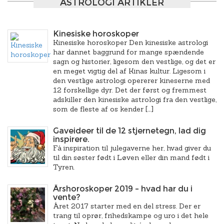
ASTROLOGI ARTIKLER
Kinesiske horoskoper
Kinesiske horoskoper Den kinesiske astrologi
har dannet baggrund for mange spændende
sagn og historier, ligesom den vestlige, og det er
en meget vigtig del af Kinas kultur. Ligesom i
den vestlige astrologi opererer kineserne med
12 forskellige dyr. Det der først og fremmest
adskiller den kinesiske astrologi fra den vestlige,
som de fleste af os kender […]
Gaveideer til de 12 stjernetegn, lad dig
inspirere.
Få inspiration til julegaverne her, hvad giver du
til din søster født i Løven eller din mand født i
Tyren.
Årshoroskoper 2019 – hvad har du i
vente?
Året 2017 starter med en del stress. Der er
trang til oprør, frihedskampe og uro i det hele