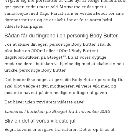
Vi giver dig fire portrætter af vilde dyr at vælge mellem, som
gør gaven endnu mere vild. Motiverne er designet i
samarbejde med Yago Partal, som er verdenskendt for sine
dyreportrætter, og de er skabt for at fejre vores hidtil
vildeste kampagne.
Sådan får du fingrene i en personlig Body Butter
For at skabe din egen, personlige Body Butter, skal du
blot købe en 200ml eller 400ml Body Butter i
flagskibsbutikken på Strøget**. En af vores dygtige
medarbejdere i butikken vil hjælpe dig med at skabe din helt
unikke, personlige Body Butter.
Det koster ikke noget at gøre din Body Butter personlig. Du
skal blot vælge et dyr, modtageren vil være vild med og
indsætte navnet på den heldige modtager af gaven.
Det bliver uden tvivl årets vildeste gave!
Lanceres i butikken på Strøget fra 1. november 2016
Bliv en del af vores vildeste jul
Regnskovene er en gave fra naturen. Det er op til os at