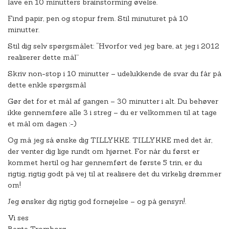
lave en 10 minutters brainstorming øvelse.
Find papir, pen og stopur frem. Stil minuturet på 10
minutter.
Stil dig selv spørgsmålet: “Hvorfor ved jeg bare, at jeg i 2012
realiserer dette mål”
Skriv non-stop i 10 minutter – udelukkende de svar du får på
dette enkle spørgsmål
Gør det for et mål af gangen – 30 minutter i alt. Du behøver
ikke gennemføre alle 3 i streg – du er velkommen til at tage
et mål om dagen :-)
Og må jeg så ønske dig TILLYKKE. TILLYKKE med det år,
der venter dig lige rundt om hjørnet. For når du først er
kommet hertil og har gennemført de første 5 trin, er du
rigtig, rigtig godt på vej til at realisere det du virkelig drømmer
om!
Jeg ønsker dig rigtig god fornøjelse – og på gensyn!.
Vi ses