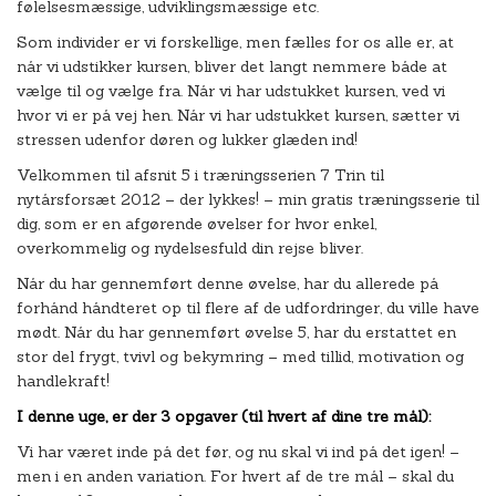
følelsesmæssige, udviklingsmæssige etc.
Som individer er vi forskellige, men fælles for os alle er, at
når vi udstikker kursen, bliver det langt nemmere både at
vælge til og vælge fra. Når vi har udstukket kursen, ved vi
hvor vi er på vej hen. Når vi har udstukket kursen, sætter vi
stressen udenfor døren og lukker glæden ind!
Velkommen til afsnit 5 i træningsserien 7 Trin til
nytårsforsæt 2012 – der lykkes! – min gratis træningsserie til
dig, som er en afgørende øvelser for hvor enkel,
overkommelig og nydelsesfuld din rejse bliver.
Når du har gennemført denne øvelse, har du allerede på
forhånd håndteret op til flere af de udfordringer, du ville have
mødt. Når du har gennemført øvelse 5, har du erstattet en
stor del frygt, tvivl og bekymring – med tillid, motivation og
handlekraft!
I denne uge, er der 3 opgaver (til hvert af dine tre mål):
Vi har været inde på det før, og nu skal vi ind på det igen! –
men i en anden variation. For hvert af de tre mål – skal du