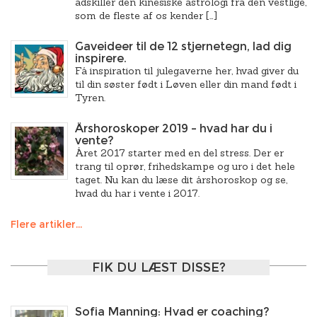
adskiller den kinesiske astrologi fra den vestlige,
som de fleste af os kender […]
Gaveideer til de 12 stjernetegn, lad dig
inspirere.
Få inspiration til julegaverne her, hvad giver du
til din søster født i Løven eller din mand født i
Tyren.
Årshoroskoper 2019 – hvad har du i
vente?
Året 2017 starter med en del stress. Der er
trang til oprør, frihedskampe og uro i det hele
taget. Nu kan du læse dit årshoroskop og se,
hvad du har i vente i 2017.
Flere artikler...
FIK DU LÆST DISSE?
Sofia Manning: Hvad er coaching?