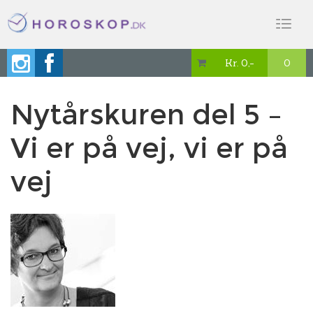
Toggl
naviga
Kr. 0,-
0

Nytårskuren del 5 –
Vi er på vej, vi er på
vej