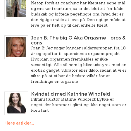
Netop fordi at coaching har klientens egne mål
og ønsker i centrum, så er det blottet for både
budskab og løftede pegefingre om, hvad der er
den rigtige måde at leve på. Den rigtige måde at
leve på er helt op til den enkelte klient.
Joan B: The big O Aka Orgasme – pros &
cons
Joan B: Jeg søger kvinder i aldersgruppen fra 18
år og opefter til spændende orgasmeprojekt.
Hvordan orgasmen fremkaldes er ikke
væsentligt. Alle vil nemlig blive udstyret med en
erotisk gadget, vibrator eller dildo, sådan at vi er
sikre på, at vi har de bedste vilkår for at
frembringe en orgasme
Kvindetid med Kathrine Windfeld
Filminstruktør Katrine Windfeld: Lykke er
noget, der kommer i glimt og ikke noget, som er
konstant
Flere artikler...