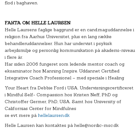
flod i baghaven.
FAKTA OM HELLE LAURSEN
Helle Laursens faglige baggrund er en cand.mag.uddannelse i
religion fra Aarhus Universitet, plus en lang række
behandleruddannelser. Hun har undervist i psykisk
arbejdsmiljø og personlig kommunikation på akademi-niveau
i flere år.
Har siden 2006 fungeret som ledende mentor coach og
eksaminator hos Manning Inspire. Uddannet Certified
Integrative Coach Professionel – med speciale i Healing
Your Heart fra Debbie Ford i USA. Undervisningscertificeret
i Mindful Self- Compassion hos Kristen Neff, PhD og
Christoffer Germer, PhD, USA. Samt hos University of
Californias Center for Mindfulnes
se evt mere på
hellelaursen.dk
Helle Laursen kan kontaktes på helle@nordic-msc.dk