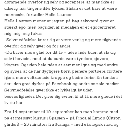
dømmende overfor sig selv og acceptere, at man ikke er
uduelig, når tingene ikke lykkes. Sådan er det bare at være
menneske, fortæller Helle Laursen.
Helle Laursen mener at jagten på højt selvværd giver et
stærkt ego, men bagsiden af medaljen er et egocentreret
mig-mig-mig fokus.
-Selvmedfølelse lærer dig at være venlig og mere tilgivende
overfor dig selv giver og for andre.
-Du bliver mere glad for dit liv – uden hele tiden at slå dig
selv i hovedet med, at du burde være tyndere, sjovere,
klogere. Og uden hele tiden at sammenligne sig med andre
og synes, at de har dygtigere børn, pænere partnere, flottere
hjem, mere veltrænede kroppe og bedre ferier. En tendens
der i den grad dyrkes på Facebook og andre sociale medier.
Selvmedfølelse giver ikke et lykkeligt liv uden
besværligheder. Det giver dig evnen til at få mere glæde i det
liv, du har.
Fra 14. september til 19. september kan man komme med
på et intensivt kursus i Spanien – på Finca al Limon (Citron
gården) – 25 minutter fra Malaga – med økologisk mad og