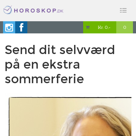
Toggl
naviga
Kr. 0,-
0

Send dit selvværd
på en ekstra
sommerferie