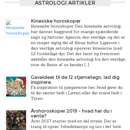
ASTROLOGI ARTIKLER
Kinesiske horoskoper
Kinesiske horoskoper Den kinesiske astrologi
har dannet baggrund for mange spændende
sagn og historier, ligesom den vestlige, og det er
en meget vigtig del af Kinas kultur. Ligesom i
den vestlige astrologi opererer kineserne med
12 forskellige dyr. Det der først og fremmest
adskiller den kinesiske astrologi fra den vestlige,
som de fleste af os kender […]
Gaveideer til de 12 stjernetegn, lad dig
inspirere.
Få inspiration til julegaverne her, hvad giver du
til din søster født i Løven eller din mand født i
Tyren.
Årshoroskoper 2019 – hvad har du i
vente?
Året 2017 starter med en del stress. Der er
trang til oprør, frihedskampe og uro i det hele