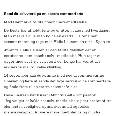
Send dit selvværd på en ekstra sommerferie
Mød Danmarks første coach i selv-medfølelse
De fleste har afholdt ferie og er atter i gang med hverdagen.
Men måske skulle man holde en ekstra lille ferie her i
sensommeren og tage med Helle Laursen en tur til Spanien.
45-årige Helle Laursen er den første dansker, der er
certificeret som coach i selv- medfølelse. Hun tager et
opgør med det høje selvværd, der længe har været det
erklærede mål for selv-udvikling.
14 september kan du komme med ned til sommervarme
Spanien og lære at sende det høje selvværd på sommerferie
og finde frem til en større selvmedfølelse.
Helle Laursen har kurser i Mindful Self-Compassion.
-Jeg vælger at kalde det selv-medfølelse, og det består af tre
elementer: venlighed, opmærksomhed og fælles
menneskelighed. At være mere medfølende og mindre