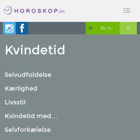
Toggl
naviga
Kr. 0,-
0

Kvindetid
Selvudfoldelse
Kærlighed
Livsstil
Kvindetid med…
Selvforkælelse