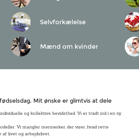
Selvforkælelse
Mænd om kvinder
s fødselsdag. Mit ønske er glimtvis at dele
ndividuelle og kollektive bevidsthed. Vi er trådt ind i en ny
odeller. Vi mangler mennesker, der viser, hvad rette
 af livet og arbejdslivet.