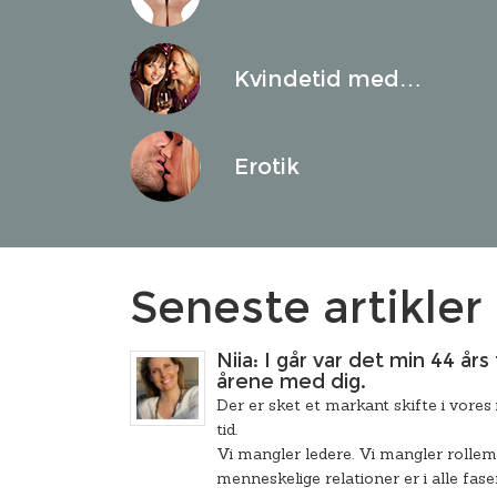
Kvindetid med…
Erotik
Seneste artikler
Niia: I går var det min 44 år
årene med dig.
Der er sket et markant skifte i vores i
tid.
Vi mangler ledere. Vi mangler rollem
menneskelige relationer er i alle faser