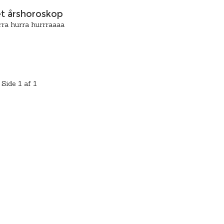
 et årshoroskop
rra hurra hurrraaaa
Side 1 af 1