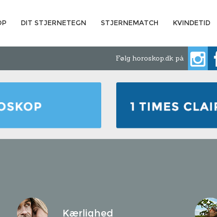
OP
DIT STJERNETEGN
STJERNEMATCH
KVINDETID
Følg horoskop.dk på
Kærlighed