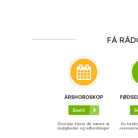
FÅ RÅD
ÅRSHOROSKOP
FØDSE
Hvordan bliver dit næste år,
En beskri
muligheder og udfordringer.
ressource