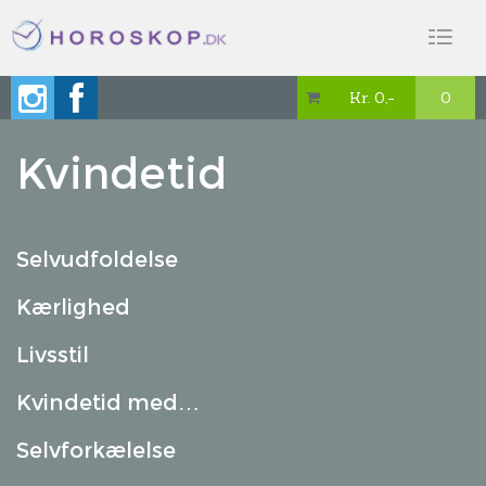
Toggl
naviga
Kr. 0,-
0

Kvindetid
Selvudfoldelse
Kærlighed
Livsstil
Kvindetid med…
Selvforkælelse