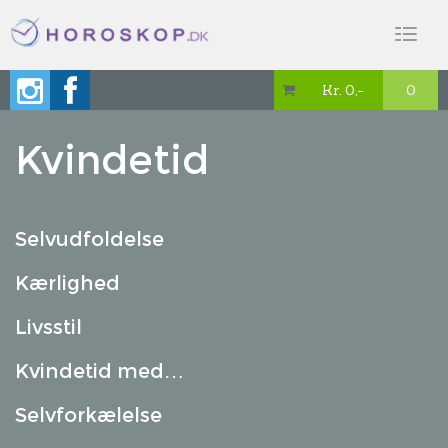
Toggl
naviga
Kr. 0,-
0

Kvindetid
Selvudfoldelse
Kærlighed
Livsstil
Kvindetid med…
Selvforkælelse