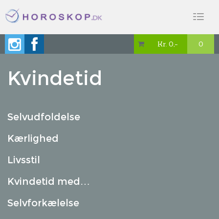
Toggl
naviga
Kr. 0,-
0

Kvindetid
Selvudfoldelse
Kærlighed
Livsstil
Kvindetid med…
Selvforkælelse