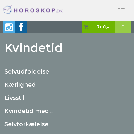
Toggl
naviga
Kr. 0,-
0

Kvindetid
Selvudfoldelse
Kærlighed
Livsstil
Kvindetid med…
Selvforkælelse