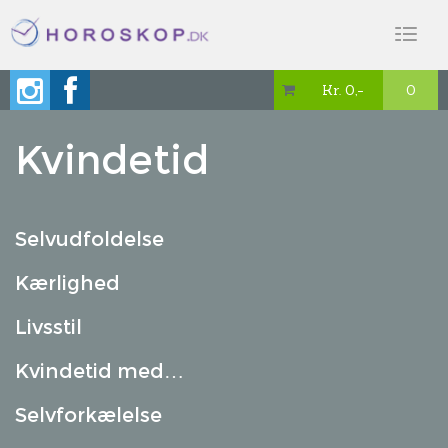
Toggl
naviga
Kr. 0,-
0

Kvindetid
Selvudfoldelse
Kærlighed
Livsstil
Kvindetid med…
Selvforkælelse