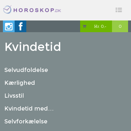
Toggl
naviga
Kr. 0,-
0

Kvindetid
Selvudfoldelse
Kærlighed
Livsstil
Kvindetid med…
Selvforkælelse