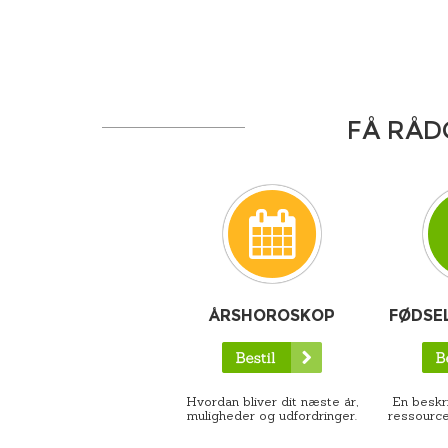
FÅ RÅD
ÅRSHOROSKOP
FØDSE
Hvordan bliver dit næste år,
En beskri
muligheder og udfordringer.
ressource