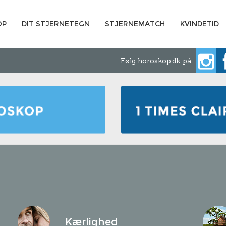
OP
DIT STJERNETEGN
STJERNEMATCH
KVINDETID
Følg horoskop.dk på
Kærlighed