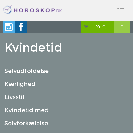
Toggl
naviga
Kr. 0,-
0

Kvindetid
Selvudfoldelse
Kærlighed
Livsstil
Kvindetid med…
Selvforkælelse